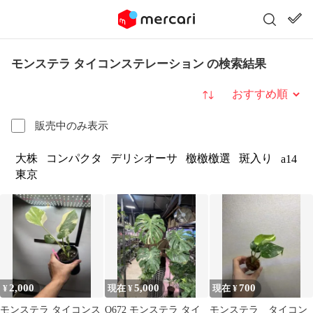
モンステラ タイコンステレーション の検索結果
並び替え
販売中のみ表示
大株
コンパクタ
デリシオーサ
檄檄檄選
斑入り
a14
東京
2,000
5,000
700
¥
現在 ¥
現在 ¥
モンステラ タイコンス
Q672 モンステラ タイ
モンステラ タイコン