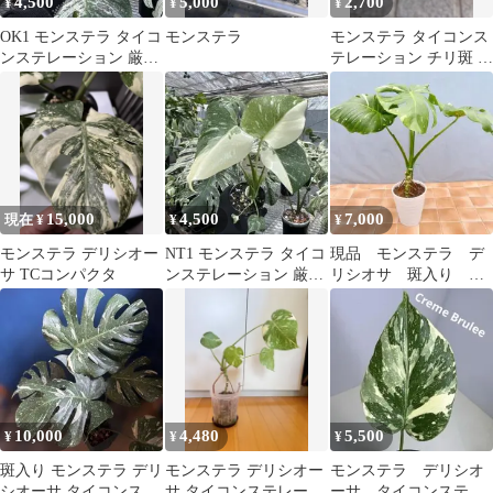
4,500
5,000
2,700
¥
¥
¥
OK1 モンステラ タイコ
モンステラ
モンステラ タイコンス
ンステレーション 厳厳
テレーション チリ斑 斑
選斑入り 送料込み
入り 黄斑
15,000
4,500
7,000
現在 ¥
¥
¥
モンステラ デリシオー
NT1 モンステラ タイコ
現品 モンステラ デ
サ TCコンパクタ
ンステレーション 厳厳
リシオサ 斑入り 奇
選斑入り 送料込み
形 28番 タイコンス
テレーション
10,000
4,480
5,500
¥
¥
¥
斑入り モンステラ デリ
モンステラ デリシオー
モンステラ デリシオ
シオーサ タイコンステ
サ タイコンステレーシ
ーサ タイコンステレ