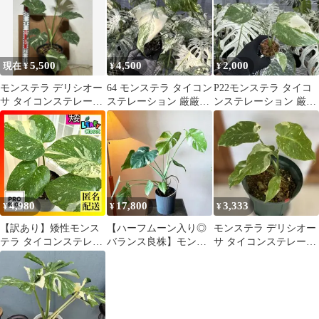
5,500
4,500
2,000
現在 ¥
¥
¥
モンステラ デリシオー
64 モンステラ タイコン
P22モンステラ タイコ
サ タイコンステレーシ
ステレーション 厳厳選
ンステレーション 厳選
ョン
斑入り 送料込み
斑入り ２寸ポリポッ
ト ネコポス
4,980
17,800
3,333
¥
¥
¥
【訳あり】矮性モンス
【ハーフムーン入り◎
モンステラ デリシオー
テラ タイコンステレー
バランス良株】モンス
サ タイコンステレーシ
ション コンパクタ 3.5
テラ タイコンステレー
ョン 抜き苗 斑入り
号ロングポット(個体お
ション
まかせ1鉢)※ラベル無
し 観葉植物 インテリ
アグリーン 室内園芸 お