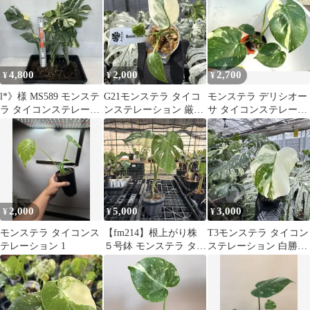
4,800
2,000
2,700
¥
¥
¥
l*》様 MS589 モンステ
G21モンステラ タイコ
モンステラ デリシオー
ラ タイコンステレーシ
ンステレーション 厳選
サ タイコンステレーシ
ョン 経験者向け 3株セ
斑入り ２寸ポリポッ
ョン 斑入り 10 訳あり
ット
ト ネコポス
2,000
5,000
3,000
¥
¥
¥
モンステラ タイコンス
【fm214】根上がり株
T3モンステラ タイコン
テレーション 1
５号鉢 モンステラ タイ
ステレーション 白勝ち
コンステレーション
葉焼けしやすい特性あ
り 送料込み