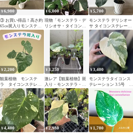
6,980
6,000
5,700
¥
¥
¥
③ お買い得品！高さ約
現物「モンステラ・デ
モンステラ デリシオー
65㎝斑入りモンステ
リシオサ・タイコンス
サ タイコンステレーシ
ラ・タイコンステレー
テレーション」７号
ョン 斑入り
ション６号鉢
Monstera
2,200
3,250
3,400
¥
¥
¥
観葉植物 モンステ
激レア【観葉植物】斑
モンステラタイコンス
ラ タイコンステレー
入り・モンステラ・タ
テレーション 3.5号 極
ション 斑入り ⑬
イコンステレーショ
斑
ン 鉢ごと発送
4,400
2,980
1,780
¥
¥
¥