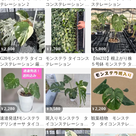
テレーション 2
コンステレーション 斑
ステレーション
入り
2,000
1,700
5,000
¥
¥
¥
G20モンステラ タイコ
モンステラ タイコンス
【fm232】根上がり株
ンステレーション 厳選
テレーション
５号鉢 モンステラ タイ
斑入り ２寸ポリポッ
コンステレーション
ト ネコポス
2,280
3,580
2,200
¥
¥
¥
速達発送❗モンステラ
斑入りモンステラ タ
観葉植物 モンステ
デリシオーサ タイコン
イコンステレーショ
ラ タイコンステレー
ステレーション 極斑
ン 5寸鉢
ション 斑入り ⑤
入り