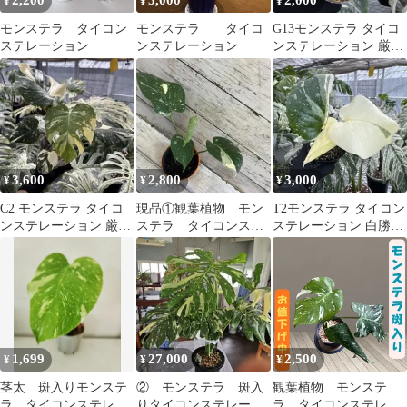
2,200
5,000
2,000
¥
¥
¥
モンステラ タイコン
モンステラ タイコ
G13モンステラ タイコ
ステレーション
ンステレーション
ンステレーション 厳選
斑入り ２寸ポリポッ
ト ネコポス
3,600
2,800
3,000
¥
¥
¥
C2 モンステラ タイコ
現品①観葉植物 モン
T2モンステラ タイコン
ンステレーション 厳選
ステラ タイコンステ
ステレーション 白勝ち
斑入り カット苗 送
レーション 斑入り
葉焼けしやすい特性あ
料込み
斑入り葉
り 送料込み
1,699
27,000
2,500
¥
¥
¥
茎太 斑入りモンステ
② モンステラ 斑入
観葉植物 モンステ
ラ タイコンステレー
りタイコンステレーシ
ラ タイコンステレー