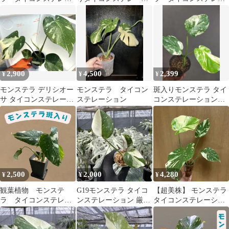
ション
ョン 8号 最高等級極
ション 斑入り ⑦
上品❗
2,900
4,500
2,399
¥
¥
¥
モンステラ デリシオー
モンステラ タイコン
斑入りモンステラ タイ
サ タイコンステレーシ
ステレーション
コンステレーション
ョン 斑入り 12
美株 A
2,500
2,000
4,280
¥
¥
¥
観葉植物 モンステ
G19モンステラ タイコ
【超美株】 モンステラ
ラ タイコンステレー
ンステレーション 厳選
タイコンステレーショ
ション 斑入り ⑧
斑入り ２寸ポリポッ
ン クリームブリュレ 斑
ト ネコポス
入り