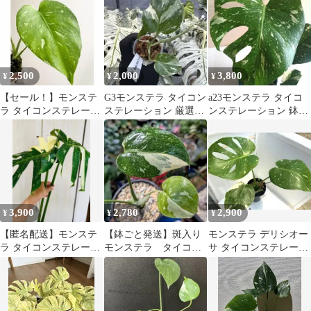
上斑
♡
2,500
2,000
3,800
¥
¥
¥
【セール！】モンステ
G3モンステラ タイコン
a23モンステラ タイコ
ラ タイコンステレーシ
ステレーション 厳選斑
ンステレーション 鉢植
ョン #3
入り ２寸ポリポッ
4号ポット 根張状態
ト ネコポス
3,900
2,780
2,900
¥
¥
¥
【匿名配送】モンステ
【鉢ごと発送】斑入り
モンステラ デリシオー
ラ タイコンステレーシ
モンステラ タイコン
サ タイコンステレーシ
ョン（抜き苗・挿し
ステレーション 速
ョン 斑入り 6
穂）
達 第四種郵便