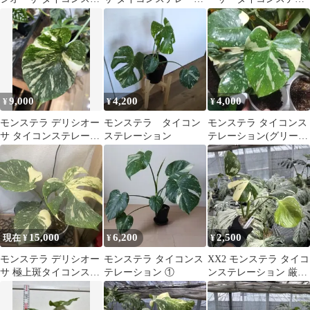
レーション
ョン 斑入り
ーション クリームブ
リュレ 極斑カット苗
9,000
4,200
4,000
¥
¥
¥
モンステラ デリシオー
モンステラ タイコン
モンステラ タイコンス
サ タイコンステレーシ
ステレーション
テレーション(グリーン
ョン 極斑入り
スノーの子)
15,000
6,200
2,500
現在 ¥
¥
¥
モンステラ デリシオー
モンステラ タイコンス
XX2 モンステラ タイコ
サ 極上斑タイコンステ
テレーション ①
ンステレーション 厳選
レーション
斑入り 送料込み