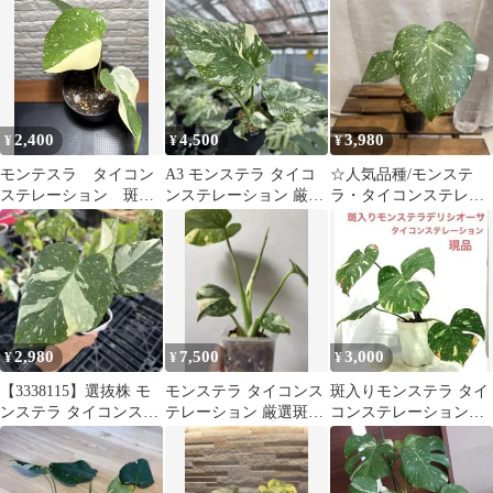
き抜き苗発送‼️
2,400
4,500
3,980
¥
¥
¥
モンテスラ タイコン
A3 モンステラ タイコ
☆人気品種/モンステ
ステレーション 斑入
ンステレーション 厳厳
ラ・タイコンステレー
り モンステラ デリ
選斑入り 送料込み
ション/斑入り☆④
シオーサ②
2,980
7,500
3,000
¥
¥
¥
【3338115】選抜株 モ
モンステラ タイコンス
斑入りモンステラ タイ
ンステラ タイコンステ
テレーション 厳選斑入
コンステレーション鉢
レーション
り 新芽あり
ごと現品