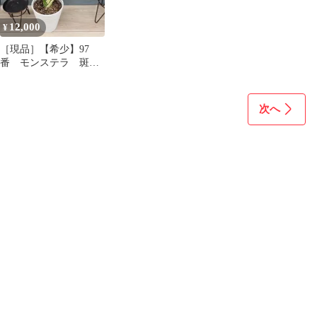
しゃれ 希少種 レア
(506866)
12,000
¥
［現品］【希少】97
番 モンステラ 斑入
り 7号 観葉植物 室
内 レア タイコン
次へ