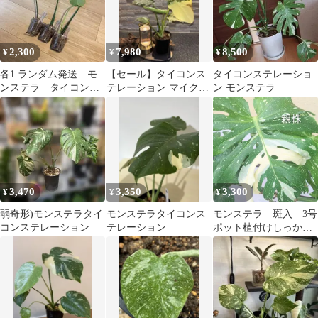
2,300
7,980
8,500
¥
¥
¥
各1 ランダム発送 モ
【セール】タイコンス
タイコンステレーショ
ンステラ タイコンス
テレーション マイクロ
ン モンステラ
テレーション カット
コンパクタ！鉢ごと発
苗 斑入り
送！
3,470
3,350
3,300
¥
¥
¥
弱奇形)モンステラタイ
モンステラタイコンス
モンステラ 斑入 3号
コンステレーション
テレーション
ポット植付けしっかり
発根済 タイコンステ
レーション