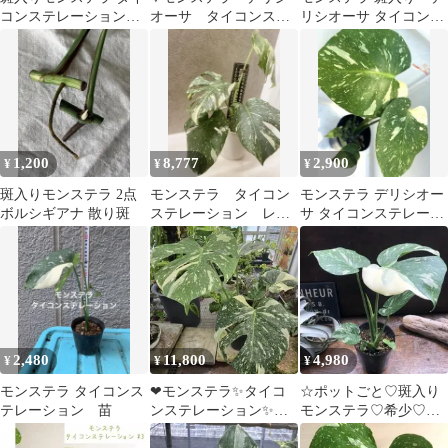
コンステレーション
オーサ タイコンステ
リシオーサ タイコンス
No.2
レーション
テレーション 発根済
み B
1,200
8,777
2,900
¥
¥
¥
斑入りモンステラ 2点
モンステラ タイコン
モンステラ デリシオー
ボルシギアナ 散り斑
ステレーション レガ
サ タイコンステレーシ
シー 5号
ョン 斑入り 1
2,480
11,800
4,980
¥
¥
¥
モンステラ タイコンス
❤モンステラ✨️タイコ
☆ポットごと♡斑入り
テレーション 苗
ンステレーション✨️イ
モンステラ♡希少♡タ
エローモンスター✨️特
イコンステレーション