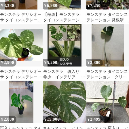
3,380
6,980
7,250
¥
¥
¥
モンステラ デリシオー
【極斑】モンステラ
モンステラ タイコンス
サ タイコンステレーシ
タイコンステレーショ
テレーション 発根済
ョン 抜き苗 斑入
ン【厳選個体】(※)速
み 現物取引
り メルカリ便
達無料！
2,900
5,200
2,800
¥
¥
¥
モンステラ デリシオー
モンステラ 斑入り
モンステラ タイコンス
サ タイコンステレーシ
希少 インテリア 鉢
テレーション クリー
ョン 斑入り 4
植え 送料込み
ムブリュレ
2,880
15,000
2,499
¥
¥
¥
斑入りモンステラ タイ
✡️モンステラ デリシ
モンステラ 斑入り デ