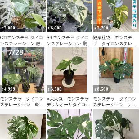
2,000
6,000
2,700
¥
¥
¥
G11モンステラ タイコ
A9 モンステラ タイコ
観葉植物 モンステ
ンステレーション 厳選
ンステレーション 厳厳
ラ タイコンステレー
斑入り ２寸ポリポッ
選斑入り 送料込み
ション 斑入り ⑯
ト ネコポス
4,999
3,300
8,500
¥
¥
¥
モンステラ タイコン
⭐️大人気 モンステラ
モンステラ タイコン
ステレーション 斑入
デリシオーサタイコン
ステレーション 大株3
り 4寸ポットごと 観
ステレーション斑入り
現品 斑入り
葉植物 本日入荷！
黒鉢植え⭐️