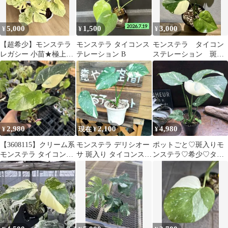
5,000
1,500
3,000
¥
¥
¥
【超希少】モンステラ
モンステラ タイコンス
モンステラ タイコン
レガシー 小苗★極上斑
テレーション B
ステレーション 斑入
入り・完全順化済！鉢
り
のまま発送1
2,980
2,100
4,980
¥
現在 ¥
¥
【3608115】クリーム系
モンステラ デリシオー
ポットごと♡斑入りモ
モンステラ タイコンス
サ 斑入り タイコンステ
ンステラ♡希少♡タイ
テレーション
レーション 5号鉢 抜
コンステレーション♡
き苗発送
立派な観葉植物♡