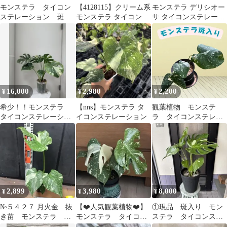
モンステラ タイコン
【4128115】クリーム系
モンステラ デリシオー
ステレーション 斑入
モンステラ タイコンス
サ タイコンステレーシ
り7寸 ポットごと発送
テレーション
ョン A1
16,000
2,980
2,200
¥
¥
¥
希少！！モンステラ
【nns】モンステラ タ
観葉植物 モンステ
タイコンステレーショ
イコンステレーション
ラ タイコンステレー
ン スターライト定価
ション 斑入り ④
23433円
2,899
3,980
8,000
¥
¥
¥
№５４２７ 月火金 抜
【❤️人気観葉植物❤️】
①現品 斑入り モン
き苗 モンステラ タ
モンステラ タイコン
ステラ タイコンステ
イコンステレーション
ステレーション 土付
レーション 8号 大株