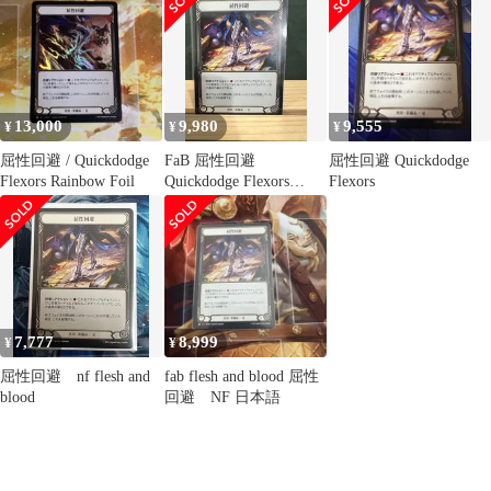
13,000
9,980
9,555
¥
¥
¥
屈性回避 / Quickdodge
FaB 屈性回避
屈性回避 Quickdodge
Flexors Rainbow Foil
Quickdodge Flexors
Flexors
PEN313 日本語 L NF
7,777
8,999
¥
¥
屈性回避 nf flesh and
fab flesh and blood 屈性
blood
回避 NF 日本語