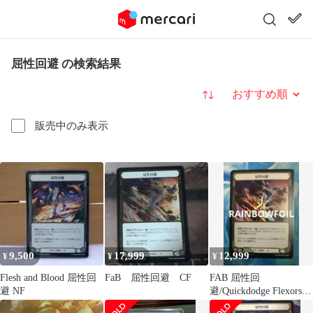
屈性回避 の検索結果
並び替え
販売中のみ表示
9,500
17,999
12,999
¥
¥
¥
Flesh and Blood 屈性回
FaB 屈性回避 CF
FAB 屈性回
避 NF
避/Quickdodge Flexors
HNT RF日本語版