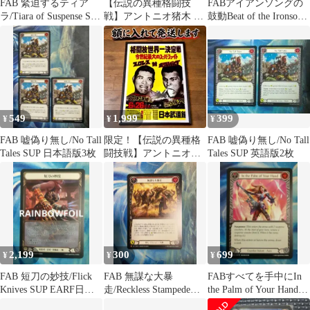
FAB 緊迫するティア
【伝説の異種格闘技
FABアイアンソングの
ラ/Tiara of Suspense SUP
戦】アントニオ猪木 vs
鼓動Beat of the Ironsong
CF日本語
モハメド・アリ 額付き
SUP日2枚
ポスター
549
1,999
399
¥
¥
¥
FAB 嘘偽り無し/No Tall
限定！【伝説の異種格
FAB 嘘偽り無し/No Tall
Tales SUP 日本語版3枚
闘技戦】アントニオ猪
Tales SUP 英語版2枚
木 vs モハメド・アリ
額付きポスター
2,199
300
699
¥
¥
¥
FAB 短刀の妙技/Flick
FAB 無謀な大暴
FABすべてを手中にIn
Knives SUP EARF日本
走/Reckless Stampede
the Palm of Your Hand
語版
SUP 日本語版
SUP 英