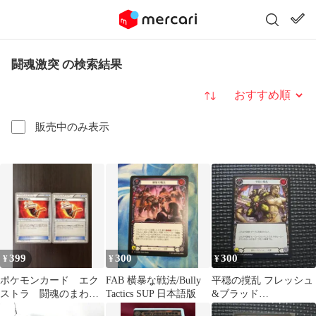
闘魂激突 の検索結果
並び替え
販売中のみ表示
399
300
300
¥
¥
¥
ポケモンカード エク
FAB 横暴な戦法/Bully
平穏の撹乱 フレッシュ
ストラ 闘魂のまわ
Tactics SUP 日本語版
&ブラッド
し セット売り
FLESH&BLOOD 闘魂