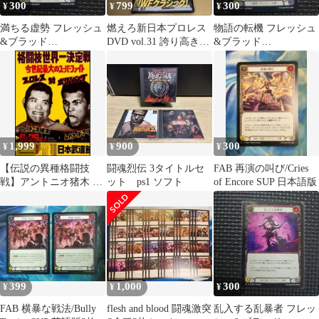
300
799
300
¥
¥
¥
満ちる虚勢 フレッシュ
燃えろ新日本プロレス
物語の転機 フレッシュ
&ブラッド
DVD vol.31 誇り高き
&ブラッド
FLESH&BLOOD 闘魂
NWFクラシック DVD
FLESH&BLOOD 闘魂
激突
激突
1,999
900
300
¥
¥
¥
【伝説の異種格闘技
闘魂烈伝 3タイトルセ
FAB 再演の叫び/Cries
戦】アントニオ猪木 vs
ット ps1 ソフト
of Encore SUP 日本語版
モハメド・アリ 貴重な
額付きポスター
399
1,000
300
¥
¥
¥
FAB 横暴な戦法/Bully
flesh and blood 闘魂激突
乱入する乱暴者 フレッ