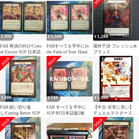
399
1,349
1,200
¥
¥
¥
FAB 再演の叫び/Cries
FABすべてを手中にIn
場外干渉 フレッシュ&
of Encore SUP 日本語版
the Palm of Your Hand
ブラッド
2枚
SUP英2
FLESH&BLOOD 闘魂
激突
300
749
5,980
¥
¥
¥
FAB 鋭い切り返
FAB すべてを手中に
【中古-非常に良い】
し/Cutting Retort SUP 日
SUP RF日本語版2枚
デュエルマスターズ 戦
本語版
極無双（プロモーショ
ンカード）/マスター
ズ・クロニクル・パッ
ク（DMX21）/ コミッ