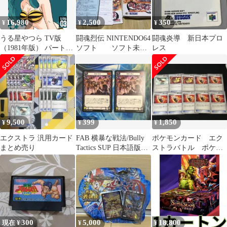
16,980
2,500
350
¥
¥
¥
うる星やつら TV版
闘魂烈伝 NINTENDO64
闘魂炎導 新日本プロ
（1981年版） パート3
ソフト ソフト未使
レス
107-149話BOXセット
用
ブルーレイ【Blu-ray】
北米版
9,500
399
1,850
¥
¥
¥
エクストラ 汎用カード
FAB 横暴な戦法/Bully
ポケモンカード エク
まとめ売り
Tactics SUP 日本語版2
ストラバトル ポケモ
枚
ンのどうぐ まとめ売
り
300
5,000
18,800
現在 ¥
¥
¥