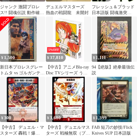
ジャンク 激闘プロレ
デュエルマスターズ
フレッシュ＆ブラッド
ス!! 闘魂伝説 動作確認
熱血の戦闘龍 未開封
日本語版 闘魂激突
できていない
(Super Slam) ブースタ
ー 4BOX
5%OFF
1,500
37,810
1,111
¥
¥
¥
新日本プロレスグレー
【中古】アニメBlu-ray
94【絶版】絶拳最強伝
トムタ vs ゴルガンテ
Disc TVシリーズ うる
説
闘魂V VOL.27 vhs
星やつら Blu-ray BOX
3[初回限定版]
300
3,680
1,399
¥
¥
¥
【中古】 デュエル・マ
【中古】 デュエルマス
FAB 短刀の妙技/Flick
スターズ 轟戦！爆
ターズ 戦極無双（プロ
Knives SUP 日本語版