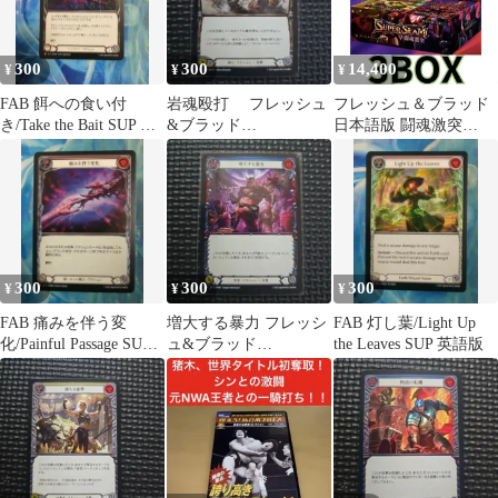
300
300
14,400
¥
¥
¥
FAB 餌への食い付
岩魂殴打 フレッシュ
フレッシュ＆ブラッド
き/Take the Bait SUP 日
&ブラッド
日本語版 闘魂激突
本語版
FLESH&BLOOD 闘魂
(Super Slam) ブースタ
激突
ー 3BOX
300
300
300
¥
¥
¥
FAB 痛みを伴う変
増大する暴力 フレッシ
FAB 灯し葉/Light Up
化/Painful Passage SUP
ュ&ブラッド
the Leaves SUP 英語版
日本語版
FLESH&BLOOD 闘魂
激突