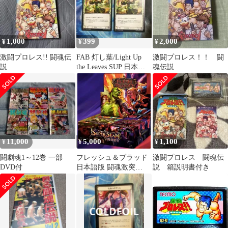
1,000
399
2,000
¥
¥
¥
激闘プロレス!! 闘魂伝
FAB 灯し葉/Light Up
激闘プロレス！！ 闘
説
the Leaves SUP 日本語
魂伝説
版2枚
11,000
5,000
1,100
¥
¥
¥
闘劇魂1～12巻 一部
フレッシュ＆ブラッド
激闘プロレス 闘魂伝
DVD付
日本語版 闘魂激突
説 箱説明書付き
(Super Slam) ブースタ
ー