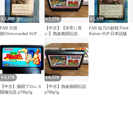
ク・オブ・ヒーローズ /
シングルカード
2,499
7,770
1,399
¥
¥
¥
FAB 大混
【中古】【非常に良
FAB 短刀の妙技/Flick
雑/Overcrowded SUP 日
い】熱血格闘伝説
Knives SUP 日本語版
本語版
p706p5g
4,170
6,570
¥
¥
【中古】激闘プロレス
【中古】熱血格闘伝説
闘魂伝説 p706p5g
p706p5g