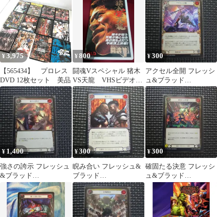
激突
3,975
800
300
¥
¥
¥
【565434】 プロレス
闘魂Vスペシャル 猪木
アクセル全開 フレッシ
DVD 12枚セット 美品
VS天龍 VHSビデオ・
ュ&ブラッド
激突！格闘技 DVD ま
FLESH&BLOOD 闘魂
とめ売り
激突
1,400
300
300
¥
¥
¥
強さの誇示 フレッシュ
睨み合い フレッシュ&
確固たる決意 フレッシ
&ブラッド
ブラッド
ュ&ブラッド
FLESH&BLOOD 闘魂
FLESH&BLOOD 闘魂
FLESH&BLOOD 闘魂
激突
激突
激突