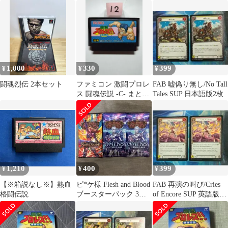
戦！！超決戦！！！
モーションカード）/マ
RP19 RP19 85/95 C
スターズ・クロニク
ル・パック（DMX21）/
コミック・オブ・ヒー
ローズ /シングルカード
1,000
330
399
¥
¥
¥
闘魂烈伝 2本セット
ファミコン 激闘プロレ
FAB 嘘偽り無し/No Tall
ス 闘魂伝説 -C- まとめ
Tales SUP 日本語版2枚
買い大歓迎
1,210
400
399
¥
¥
¥
【※箱説なし※】熱血
ピ*ケ様 Flesh and Blood
FAB 再演の叫び/Cries
格闘伝説
ブースターパック 3パ
of Encore SUP 英語版2
ックセット
枚