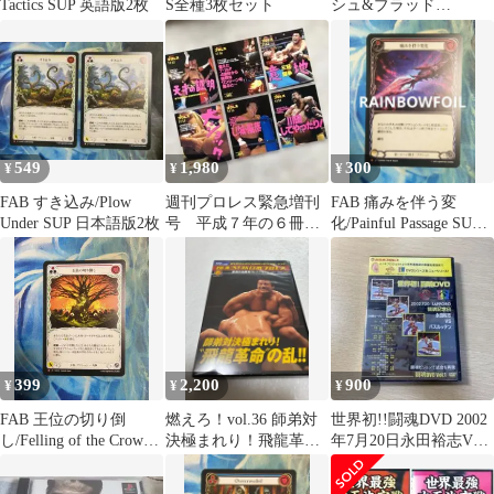
Tactics SUP 英語版2枚
S全種3枚セット
シュ&ブラッド
FLESH&BLOOD 闘魂
激突
549
1,980
300
¥
¥
¥
FAB すき込み/Plow
週刊プロレス緊急増刊
FAB 痛みを伴う変
Under SUP 日本語版2枚
号 平成７年の６冊
化/Painful Passage SUP
武藤敬司 三沢光晴
RF日本語版
川田利明 高田延彦
399
2,200
900
¥
¥
¥
FAB 王位の切り倒
燃えろ！vol.36 師弟対
世界初!!闘魂DVD 2002
し/Felling of the Crown
決極まれり！飛龍革命
年7月20日永田裕志VS
SUP 日本語
の乱!!【新品未開封】
バスルッテン
（棚３８）