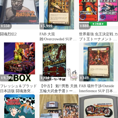
550
5,999
880
¥
¥
¥
闘魂烈伝2
FAB 大混
世界最強 虫王決定戦 カ
雑/Overcrowded SUP 英
ブト王トーナメント 闘
語版
魂編 熱闘編DVD2本組
9,700
324
349
¥
¥
¥
フレッシュ＆ブラッド
【中古】 魁!!男塾 天挑
FAB 場外干渉/Outside
日本語版 闘魂激突
五輪大武會予選トーナ
Interference SUP 日本語
(Super Slam) ブースタ
メント 2 (SHUEISHA
版
ー 2BOX
JUMP REMIX) / 宮下あ
きら / 集英社