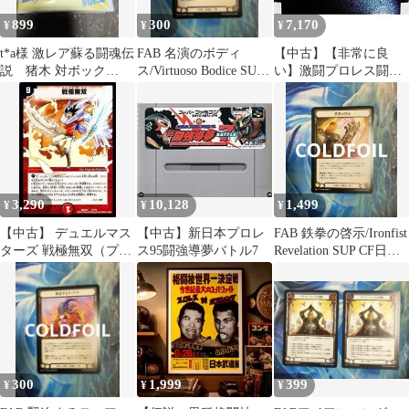
899
300
7,170
¥
¥
¥
t*a様 激レア蘇る闘魂伝
FAB 名演のボディ
【中古】【非常に良
説 猪木 対ボック
ス/Virtuoso Bodice SUP
い】激闘プロレス闘魂
VHS 昭和レトロ ブ
CF日本語版
伝説 p706p5g
ロレス
3,290
10,128
1,499
¥
¥
¥
【中古】 デュエルマス
【中古】新日本プロレ
FAB 鉄拳の啓示/Ironfist
ターズ 戦極無双（プロ
ス95闘強導夢バトル7
Revelation SUP CF日本
モーションカード）/マ
語版
スターズ・クロニク
ル・パック（DMX21）/
コミック・オブ・ヒー
ローズ /シングルカード
300
1,999
399
¥
¥
¥