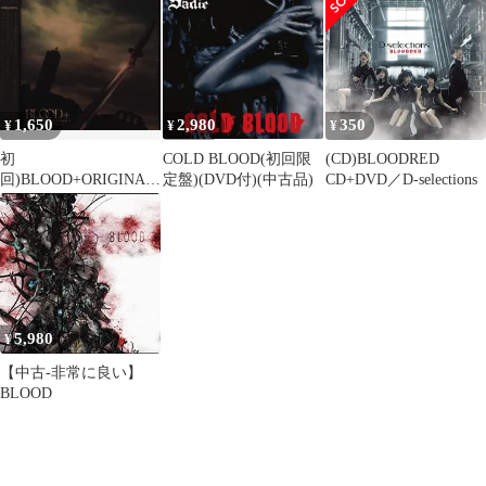
1,650
2,980
350
¥
¥
¥
初
COLD BLOOD(初回限
(CD)BLOODRED
回)BLOOD+ORIGINAL
定盤)(DVD付)(中古品)
CD+DVD／D-selections
SOUNDTRACK 1
5,980
¥
【中古-非常に良い】
BLOOD