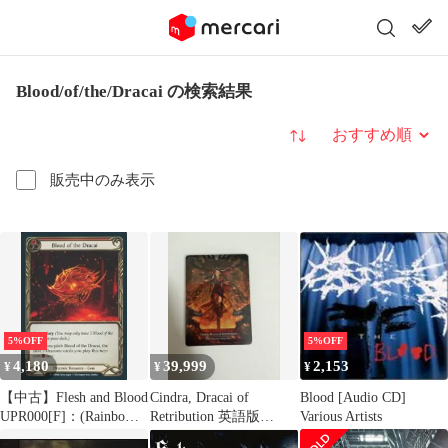
Blood/of/the/Dracai の検索結果
並び替え
販売中のみ表示
5%OFF
5%OFF
4,180
39,999
2,153
¥
¥
¥
【中古】Flesh and Blood
Cindra, Dracai of
Blood [Audio CD]
UPR000[F]：(Rainbow
Retribution 英語版
Various Artists
Foil)Blood of the Dracai
Marvel