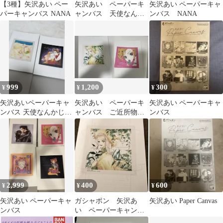
【3種】矢沢あい ペー
矢沢あい ペーパーキ
矢沢あい ペーパーキャ
パーキャンバス NANA
ャンバス 天使なんか
ンバス NANA
じゃないB 冴島翠
999
1,200
300
¥
¥
¥
矢沢あいペーパーキャ
矢沢あい ペーパーキ
矢沢あい ペーパーキャ
ンバス 天使なんかじゃ
ャンバス ご近所物
ンバス
ない2 枚セット
語 天使なんかじゃ
ない
2,999
400
600
¥
¥
¥
矢沢あい ペーパーキャ
ガシャポン 矢沢あ
矢沢あい Paper Canvas
ンバス
い ペーパーキャンバ
ス