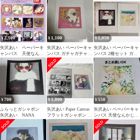
2,100
1,100
1,050
¥
¥
¥
矢沢あい ペーパーキ
矢沢あい ペーパーキャ
矢沢あい ペーパーキャ
ャンバス 天使なんか
ンバス ガチャガチャ
ンバス 2種セット ガシ
じゃない コンプリー
2種
ャポン
ト 4枚 ガチャ
700
1,000
550
¥
¥
¥
ふらっとガシャポン
矢沢あい Paper Canvas
矢沢あい ペーパーキャ
矢沢あい NANA
フラットガシャポン 5
ンバス 天使なんかじゃ
種セット
ない B