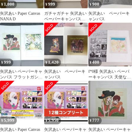
1,000
999
900
¥
¥
¥
矢沢あい Paper Canvas
ガチャガチャ 矢沢あい
矢沢あい ペーパーキ
NANA D
ペーパーキャンバス
ャンバス
NANA
999
1,420
400
¥
¥
¥
矢沢あい ペーパーキャ
矢沢あい ペーパーキ
f*0様 矢沢あい ペーパ
ンバス フラットガシャ
ャンバス
ーキャンバス 天使なん
ポン ご近所物語 天使な
かじゃない C ガチャガ
んかじゃない
チャ 未
5,999
5,950
777
¥
¥
¥
矢沢あい Paper Canvas
矢沢あい ペーパーキャ
矢沢あい ペーパーキャ