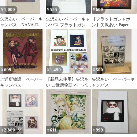
1,000
555
600
¥
¥
¥
矢沢あい ペーパーキ
矢沢あい ペーパーキャ
【フラットガシャポ
ャンバス NANA-D-
ンバス フラットガシャ
ン】矢沢あい Paper
ポン 天使なんかじゃな
Canvas 天使なんかじ
いB
ゃないD
699
1,499
500
¥
¥
¥
ご近所物語 ペーパー
【新品未使用】矢沢あ
矢沢あい ペーパーキ
キャンバス
い ご近所物語 ペーパー
ャンバス
キャンバス メタリック
プラカード
2,800
611
999
¥
¥
¥