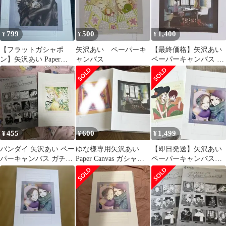
799
500
1,400
¥
¥
¥
【フラットガシャポ
矢沢あい ペーパーキ
【最終価格】矢沢あい
ン】矢沢あい Paper
ャンバス
ペーパーキャンバス フ
Canvas NANA A
ラットガシャポン
NANA C
455
600
1,499
¥
¥
¥
バンダイ 矢沢あい ペー
ゆな様専用矢沢あい
【即日発送】矢沢あい
パーキャンバス ガチャ
Paper Canvas ガシャポ
ペーパーキャンバス
ガチャ 天使なんかじゃ
ン 2種セット
NANA ご近所物語 2点
ないB
セット