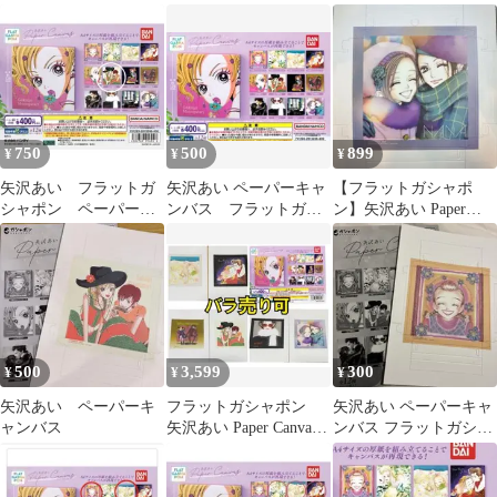
Canvas NANA A
Canvas
Canvas 天使なんかじゃ
ないD
750
500
899
¥
¥
¥
矢沢あい フラットガ
矢沢あい ペーパーキャ
【フラットガシャポ
シャポン ペーパーキ
ンバス フラットガシ
ン】矢沢あい Paper
ャンバス ご近所物語
ャポン ご近所物語B
Canvas NANA D
500
3,599
300
¥
¥
¥
矢沢あい ペーパーキ
フラットガシャポン
矢沢あい ペーパーキャ
ャンバス
矢沢あい Paper Canvas
ンバス フラットガシャ
ご近所NANA 天ない
ポン 天使なんかじゃな
い D