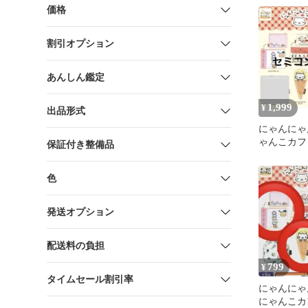
イ
価格
割引オプション
あんしん鑑定
1,999
¥
出品形式
にゃんにゃ
ゃんこカフ
保証付き整備品
セミコンプ
色
発送オプション
配送料の負担
799
¥
タイムセール割引率
にゃんに
にゃんこカ