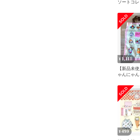
ソートコレ
1,111
¥
【新品未使
ゃんにゃん
ートコレク
匿名配送
499
¥