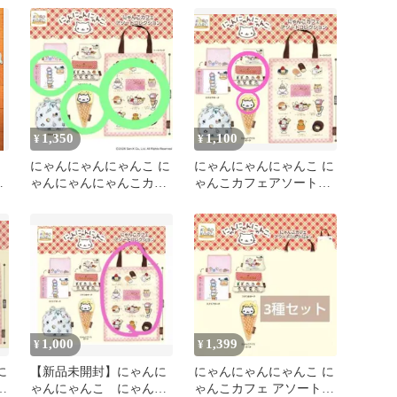
1,350
1,100
¥
¥
こ
にゃんにゃんにゃんこ に
にゃんにゃんにゃんこ に
ト
ゃんにゃんにゃんこカフ
ゃんこカフェアソートコ
コ
ェアソート ガチャ
レクション 2種セット
1,000
1,399
¥
¥
に
【新品未開封】にゃんに
にゃんにゃんにゃんこ に
コ
ゃんにゃんこ にゃんこ
ゃんこカフェ アソート