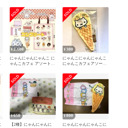
カフェアソートコレクシ
ガチャガチャ
ョン
2,100
300
¥
¥
に
にゃんにゃんにゃんこ に
にゃんこにゃんにゃんこ
コ
ゃんこカフェ アソートコ
にゃんこカフェアソート
レクション 全5種 コンプ
コレクション アイスクリ
ームポーチ
650
800
¥
¥
に
【2種】にゃんにゃんに
にゃんにゃんにゃんこに