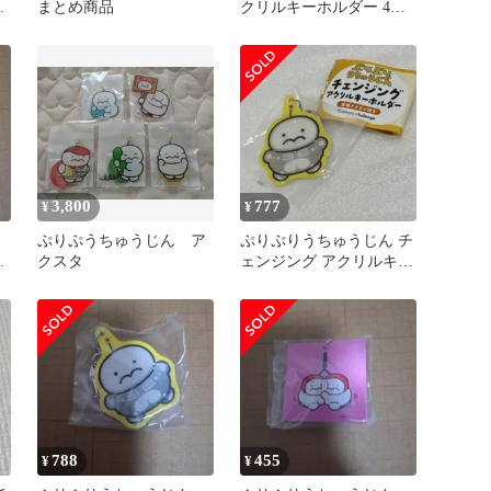
キ
まとめ商品
クリルキーホルダー 4個
ち
セット
3,800
777
¥
¥
ん
ぷりぷうちゅうじん ア
ぷりぷりうちゅうじん チ
ダ
クスタ
ェンジング アクリルキー
ホルダー びりびり
788
455
¥
¥