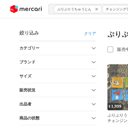
ンツにスキップ
ぷりぷりうちゅうじん
チェンジング
絞り込み
ぷりぷ
クリア
カテゴリー
販売
ブランド
サイズ
販売状況
出品者
1,999
¥
ぷりぷり
商品の状態
チェンジン
ーホルダー