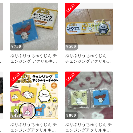
ー ガチャガチャ
750
500
¥
¥
ん
ぷりぷりうちゅうじん チ
ぷりぷりうちゅうじん
キ
ェンジング アクリルキー
チェンジングアクリルキ
ホルダー トンビでちゅ
ーホルダー
490
800
¥
¥
ん
ぷりぷりうちゅうじん チ
ぷりぷりうちゅうじん チ
キ
ェンジングアクリルキー
ェンジングアクリルキー