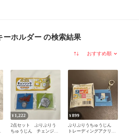
キーホルダー の検索結果
並び替え
1,222
899
¥
¥
ん
2点セット ぷりぷりう
ぷりぷりうちゅうじん
キ
ちゅうじん チェンジン
トレーディングアクリル
グアクリルキーホルダ
キーホルダー