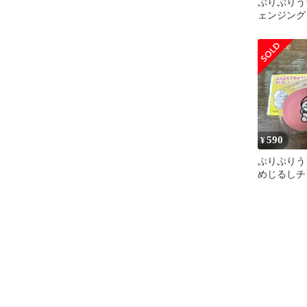
ぷりぷりう
ェンジング
ホルダー 
590
¥
ぷりぷり
めじるしチ
るしアクセ
ャ アクリ