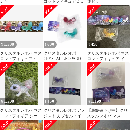
チャ
コットフィギュア 3体
体セット
セット
1,500
600
450
¥
¥
¥
クリスタルレオパ マス
クリスタルレオパ
クリスタルレオパ マス
コットフィギュア 4匹
CRYSTAL LEOPARD マ
コットフィギュア イエ
セット
スコットフィギュア
ロー
1,500
450
1,399
¥
¥
¥
クリスタルレオパ マス
クリスタルレオパ アメ
【最終値下げ中】クリ
コットフィギア シーク
ジスト カプセルトイ
スタルレオパ マスコッ
レット(オパール)
トフィギュア シークレ
ット(オパール)