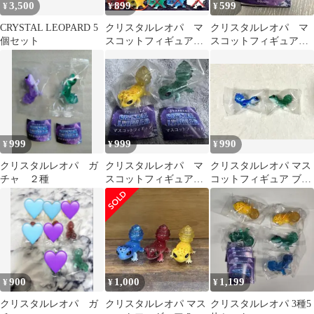
3,500
899
599
¥
¥
¥
CRYSTAL LEOPARD 5
クリスタルレオパ マ
クリスタルレオパ マ
個セット
スコットフィギュア 2
スコットフィギュア
種セット
アメジスト レオパー
ド 紫 パープル
999
999
990
¥
¥
¥
クリスタルレオパ ガ
クリスタルレオパ マ
クリスタルレオパ マス
チャ ２種
スコットフィギュア
コットフィギュア ブル
セット
ークォーツ グリーンク
ォーツ
900
1,000
1,199
¥
¥
¥
クリスタルレオパ ガ
クリスタルレオパ マス
クリスタルレオパ 3種5