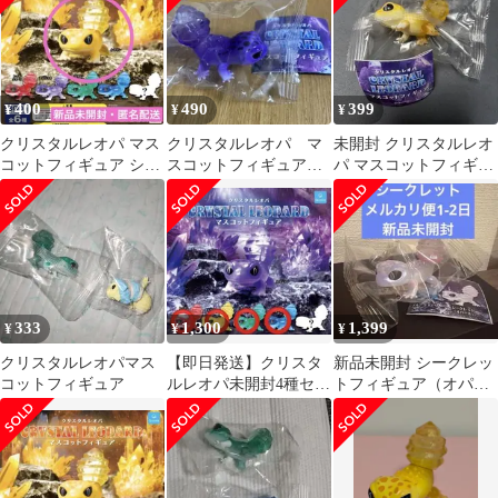
400
490
399
¥
¥
¥
クリスタルレオパ マス
クリスタルレオパ マ
未開封 クリスタルレオ
コットフィギュア シト
スコットフィギュア
パ マスコットフィギュ
リン
アメジスト
ア イエロー
333
1,300
1,399
¥
¥
¥
クリスタルレオパマス
【即日発送】クリスタ
新品未開封 シークレッ
コットフィギュア
ルレオパ未開封4種セッ
トフィギュア（オパー
ト
ル） クリスタルレオパ
マスコット