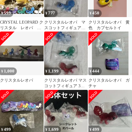
599
777
450
¥
¥
¥
CRYSTAL LEOPARD ク
クリスタルレオパ マ
クリスタルレオパ 黄
リスタル レオパ マ
スコットフィギュア
色 カプセルトイ
スコットフィギュア
２個セット
1,000
1,199
444
¥
¥
¥
クリスタルレオパ
クリスタルレオパ マス
クリスタルレオパ ガ
コットフィギュア 3匹
チャ
セット
499
1,699
499
¥
¥
¥