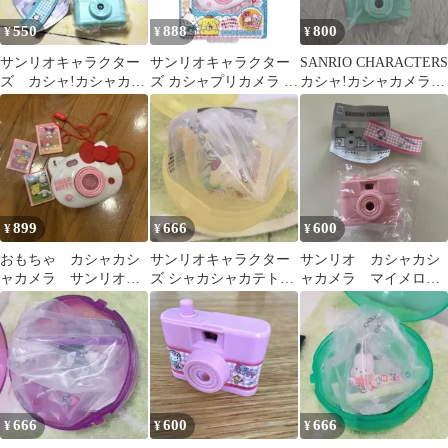
550
888
800
¥
¥
¥
サンリオキャラクター
サンリオキャラクター
SANRIO CHARACTERS
ズ カシャ!カシャカメ
ズ カシャプリカメラ ハ
カシャ!カシャカメラ
ラ ポチャッコ
ローキティ カメラ おも
ポチャッコ
ちゃ
899
666
600
¥
¥
¥
おもちゃ カシャカシ
サンリオキャラクター
サンリオ カシャカシ
ャカメラ サンリオ
ズ シャカシャカテトラ
ャカメラ マイメロデ
キティ 知育玩具
チャーム ポムポムプ
ィ ガチャガチャ
リン
666
600
666
¥
¥
¥