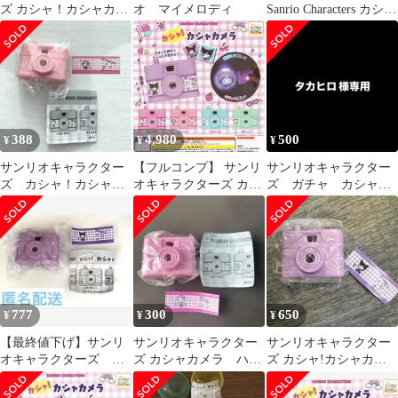
ズ カシャ！カシャカメ
オ マイメロディ
Sanrio Characters カシ
ラ ポチャッコ
ャ！カシャカメラ ＊
388
4,980
500
¥
¥
¥
サンリオキャラクター
【フルコンプ】 サンリ
サンリオキャラクター
ズ カシャ！カシャカ
オキャラクターズ カシ
ズ ガチャ カシャカ
メラ マイメロ
ャ！カシャカメラ 【全
シャカメラ シナモロ
ディ
5種セット＋ＤＰディス
ール
プレイ台紙おまけ付
き】 アイピーフォー
SANRIO CHARACTERS
グッズ フィギュア ガチ
ャガチャ カプセルトイ
777
300
650
¥
¥
¥
即納 在庫品 送料無料
追跡あり
【最終値下げ】サンリ
サンリオキャラクター
サンリオキャラクター
オキャラクターズ カ
ズ カシャカメラ ハロ
ズ カシャ!カシャカメ
シャ！カシャカメラ
ーキティ
ラ
（クロミ）