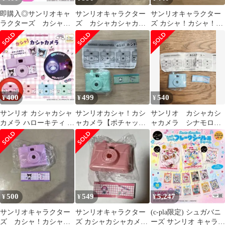
即購入◎サンリオキャ
サンリオキャラクター
サンリオキャラクター
ラクターズ カシャ！
ズ カシャカシャカメ
ズ カシャ！カシャ！ミ
カシャカメラ マイメ
ラ 2個セット
ニチュアカメラ ポチ
ロディ
ャッコ
400
499
540
¥
¥
¥
サンリオ カシャカシャ
サンリオカシャ！カシ
サンリオ カシャカシ
カメラ ハローキティ ガ
ャカメラ【ポチャッ
ャカメラ シナモロー
チャ
コ】
ル ガチャガチャ
500
549
5,247
¥
¥
¥
サンリオキャラクター
サンリオキャラクター
(c-pla限定) シュガバニ
ズ カシャ！カシャカ
ズ カシャカシャカメラ
ーズ サンリオ キャラク