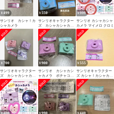
499
550
999
¥
¥
¥
サンリオ カシャ！カ
サンリオキャラクター
サンリオ カシャカシャ
シャカメラ
ズ カシャカシャカメ
カメラ マイメロ クロミ
ラ シナモロール
700
900
555
¥
¥
¥
サンリオキャラクター
サンリオ カシャカシ
サンリオキャラクター
ズ カシャカシャカメ
ャカメラ ポチャコ
ズ カシャ！カシャカメ
ラ 2個セット
キティー
ラ ハローキティ
400
990
440
¥
¥
¥