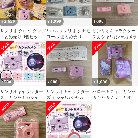
2,650
1,999
600
¥
¥
¥
サンリオ クロミ グッズ
Sanrio サンリオ シナモ
サンリオキャラクター
まとめ売り 9個セット
ロール まとめ売り
ズカシャ!カシャカメラ
ガチャ チャーム
500
600
1,000
¥
¥
¥
サンリオキャラクター
サンリオキャラクター
ハローキティ カシャ
ズ カシャ！カシャカ
ズ カシャ!カシャカメ
カシャカメラ カオハ
メラ
ラ
ナデザインキーチェー
ンバッグ その他