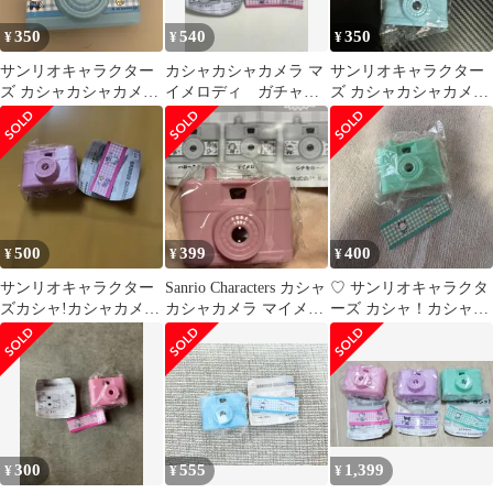
350
540
350
¥
¥
¥
サンリオキャラクター
カシャカシャカメラ マ
サンリオキャラクター
ズ カシャカシャカメラ
イメロディ ガチャガ
ズ カシャカシャカメラ
シナモロール
チャ
シナモロール
500
399
400
¥
¥
¥
サンリオキャラクター
Sanrio Characters カシャ
♡ サンリオキャラクタ
ズカシャ!カシャカメラ
カシャカメラ マイメロ
ーズ カシャ！カシャカ
ハローキティ
ディ
メラ ポチャッコ ♡
300
555
1,399
¥
¥
¥