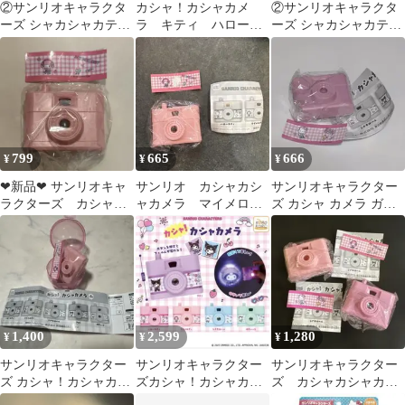
②サンリオキャラクタ
カシャ！カシャカメ
②サンリオキャラクタ
ーズ シャカシャカテト
ラ キティ ハローキ
ーズ シャカシャカテト
ラチャーム クロミ
ティ サンリオ ピン
ラチャーム ポチャッ
ク★匿名配送
コ
799
665
666
¥
¥
¥
❤︎新品❤︎ サンリオキャ
サンリオ カシャカシ
サンリオキャラクター
ラクターズ カシャ！
ャカメラ マイメロデ
ズ カシャ カメラ ガチ
カシャカメラ マイメ
ィ ガチャガチャ
ャ キティ
ロディ
1,400
2,599
1,280
¥
¥
¥
サンリオキャラクター
サンリオキャラクター
サンリオキャラクター
ズ カシャ！カシャカメ
ズカシャ！カシャカメ
ズ カシャカシャカメ
ラ マイメロディ
ラ 全5種 コンプリー
ラ マイメロディ ハ