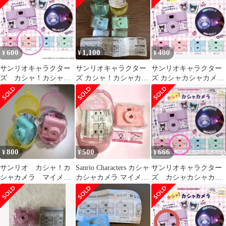
600
1,100
400
¥
¥
¥
サンリオキャラクター
サンリオキャラクター
サンリオキャラクター
ズ カシャ！カシャカ
ズ カシャ！カシャカメ
ズ カシャカシャカメラ
メラ マイメロディ
ラ シナモンロール・ポ
【新品】ポチャコ
チャッコ
800
500
666
¥
¥
¥
サンリオ カシャ！カ
Sanrio Characters カシャ
サンリオキャラクター
シャカメラ マイメロ
カシャカメラ マイメロ
ズ カシャカシャカメ
ディ、ポチャッコ
ディ
ラ マイメロディ