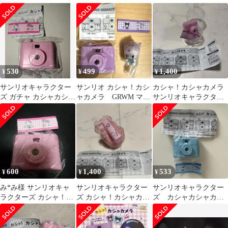
メラ クロミ
マイメロディ
ターズ シャカシャカフ
レークステッカー チャ
ーム
530
499
1,400
¥
¥
¥
サンリオキャラクター
サンリオ カシャ！カシ
カシャ！カシャカメラ
ズ ガチャ カシャカシャ
ャカメラ GRWM マス
サンリオキャラクター
カメラ キティ ※最終
コットチャーム クロ
ズ ガチャ
値引き中※
ミ 2点セット
600
1,400
533
¥
¥
¥
み*み様 サンリオキャ
サンリオキャラクター
サンリオキャラクター
ラクターズ カシャ！カ
ズ カシャ！カシャカメ
ズ カシャカシャカメ
シャカメラ ハローキ
ラ マイメロ
ラ シナモロール
ティ