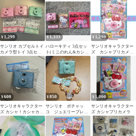
ト
ローキティ
1,299
1,333
1,299
¥
¥
¥
サンリオ カプセルトイ
ハローキティ 3点セッ
サンリオキャラクター
カメラ型トイ 3点セッ
ト(ミニのれん&カシャ
ズ カシャプリカメ
ト おまけ付き
カシャカメラ&カード)
ラ おもちゃ キャラ
クター玩具
600
850
1,000
¥
¥
¥
サンリオキャラクター
サンリオ ポチャッ
サンリオキャラクター
ズ カシャ！カシャカメ
コ ジュエリーブレス
ズ カシャプリカメラ
ラ
レット2 カシャカシャ
カメラ セット売り