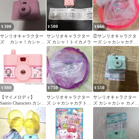
300
500
666
¥
¥
¥
サンリオキャラクター
サンリオキャラクター
②サンリオキャラクタ
ズ カシャ！カシャカ
ズ カシャ！トイカメラ
ーズ シャカシャカテト
メラ ハローキティ
ラチャーム マイメロ
ディ
980
750
550
¥
¥
¥
【マイメロディ】
サンリオキャラクター
サンリオキャラクター
Sanrio Characters カシ
ズ シャカシャカテトラ
ズ カシャカシャ カメラ
ャ！カシャカメラ ＊
チャーム クロミ
ポチャッコ