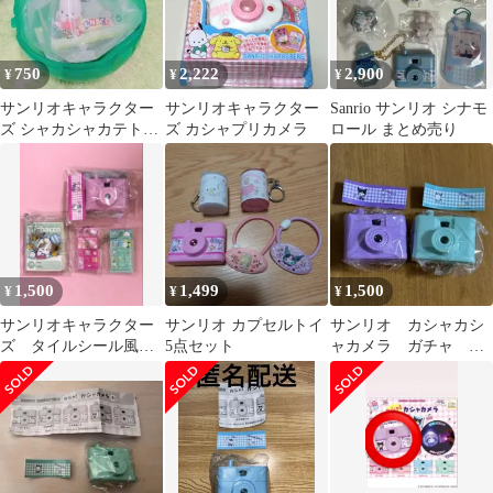
750
2,222
2,900
¥
¥
¥
サンリオキャラクター
サンリオキャラクター
Sanrio サンリオ シナモ
ズ シャカシャカテトラ
ズ カシャプリカメラ
ロール まとめ売り
チャーム ポチャッコ
1,500
1,499
1,500
¥
¥
¥
サンリオキャラクター
サンリオ カプセルトイ
サンリオ カシャカシ
ズ タイルシール風キ
5点セット
ャカメラ ガチャ ま
ーホルダー キティ
とめ売り
ポチャッコ 他