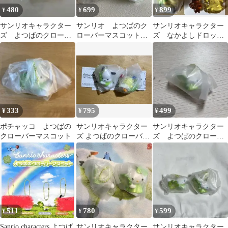
480
699
899
¥
¥
¥
サンリオキャラクター
サンリオ よつばのク
サンリオキャラクター
ズ よつばのクローバ
ローバーマスコット
ズ なかよしドロップ
ーマスコット
ハローキティ ポムポ
チャーム よつばのク
ムプリン
ローバーマスコット
333
795
499
¥
¥
¥
ポチャッコ よつばの
サンリオキャラクター
サンリオキャラクター
クローバーマスコット
ズ よつばのクローバー
ズ よつばのクローバ
マスコット 2種セット
ーマスコット
511
780
599
¥
¥
¥
Sanrio characters よつば
サンリオキャラクター
サンリオキャラクター