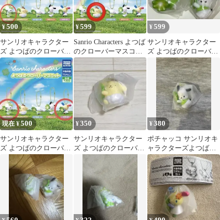
500
599
599
¥
¥
¥
サンリオキャラクター
Sanrio Characters よつば
サンリオキャラクター
ズ よつばのクローバー
のクローバーマスコッ
ズ よつばのクローバー
マスコット ハローキテ
ト ポムポムプリン
マスコット シナモ
ィ
ン ポチャッコ
500
350
380
現在 ¥
¥
¥
サンリオキャラクター
サンリオキャラクター
ポチャッコ サンリオキ
ズ よつばのクローバー
ズ よつばのクローバー
ャラクターズよつばの
マスコット ハローキテ
マスコット ガチャ ポム
クローバーマスコット
ィ＆ウサハナ
ポムプリン
ストラップ