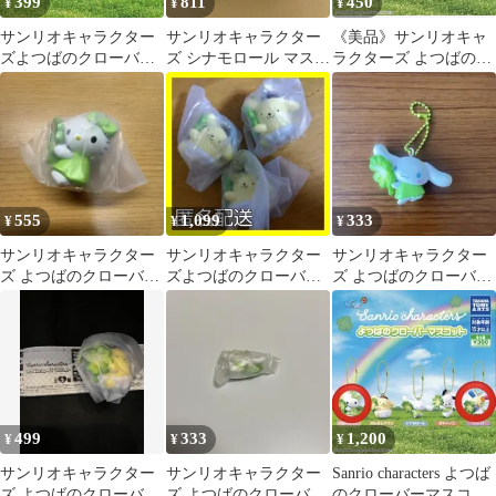
399
811
450
¥
¥
¥
サンリオキャラクター
サンリオキャラクター
《美品》サンリオキャ
ズよつばのクローバー
ズ シナモロール マスコ
ラクターズ よつばのク
マスコット シナモロー
ット 2種セット
ローバーマスコット ポ
ル
チャッコ
555
1,099
333
¥
¥
¥
サンリオキャラクター
サンリオキャラクター
サンリオキャラクター
ズ よつばのクローバー
ズよつばのクローバー
ズ よつばのクローバー
マスコット ハローキテ
マスコット ポムポム
マスコット シナモロー
ィ
プリン 3個セット
ル
499
333
1,200
¥
¥
¥
サンリオキャラクター
サンリオキャラクター
Sanrio characters よつば
ズ よつばのクローバー
ズ よつばのクローバー
のクローバーマスコッ