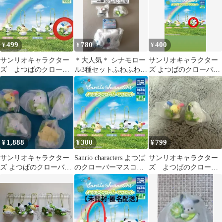
499
780
400
¥
¥
¥
サンリオキャラクター
＊大人気＊ シナモロー
サンリオキャラクター
ズ よつばのクローバ
ル3種セットふわふわ巾
ズ よつばのクローバー
ーマスコット ウサハ
着アロハスイングよつ
マスコット ポチャッコ
ナ
ばのクローバー
1,888
300
799
¥
¥
¥
サンリオキャラクター
Sanrio characters よつば
サンリオキャラクター
ズ よつばのクローバー
のクローバーマスコッ
ズ よつばのクローバ
マスコット 全5種
ト シナモロール
ーマスコット ウサハ
ナ ポチャッコ