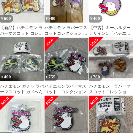
600
980
400
¥
¥
¥
【新品】ハチエモン ラ
ハチエモン ラバーマス
【中古】キーホルダー
バーマスコット コレク
コットコレクション 2
デザインC 「ハチエモ
ション デザインE 2点
種セット
ン ラバーマスコットコ
レクション」
400
755
700
¥
¥
¥
ハチエモン ガチャ ラバ
ハチエモンラバーマス
ハチエモン ラバーマ
ーマスコット カメへん
コット コレクション
スコットコレクショ
ン 3個