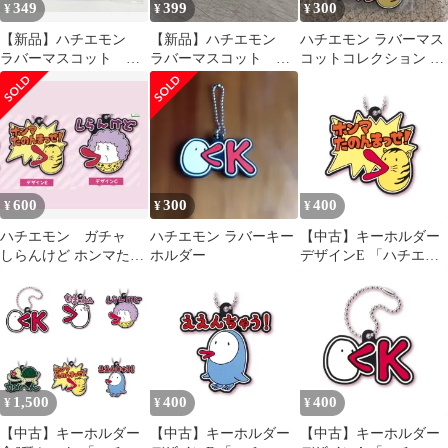
349
399
300
¥
¥
¥
【新品】ハチエモン
【新品】ハチエモン
ハチエモン ラバーマス
ラバーマスコット コ
ラバーマスコット コ
コットコレクション ガ
レクション すっきや
レクション すっきや
チャ
ねん
ねん
600
300
400
¥
¥
¥
ハチエモン ガチャ
ハチエモン ラバーキー
【中古】キーホルダー
しらんけど ホンマたの
ホルダー
デザインE 「ハチエモ
んまっせ！ 2個セット
ン ラバーマスコットコ
レクション」
1,500
400
400
¥
¥
¥
【中古】キーホルダー
【中古】キーホルダー
【中古】キーホルダー