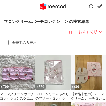
マロンクリームポーチコレクション の検索結果
並び替え
販売中のみ表示
700
570
600
¥
¥
¥
マロンクリーム ポーチ
マロンクリーム あの頃
【新品未使用】マロン
コレクションスクエア
のアソートコレクショ
クリーム ポーチコレク
ポーチ3個 サンリオ
ン ポーチ スクエア
ション 2個セット