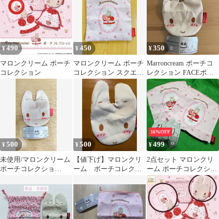
490
450
350
¥
¥
¥
マロンクリーム ポーチ
マロンクリーム ポーチ
Marroncream ポーチコ
コレクション
コレクション スクエア
レクション FACEポー
ポーチ ガチャ
チ
16%OFF
500
500
499
¥
¥
¥
未使用/マロンクリーム
【値下げ】マロンクリ
2点セット マロンクリ
ポーチコレクショ
ーム ポーチコレクシ
ーム ポーチコレクショ
ン/FACEポーチ
ョン カプセルトイ
ン ガチャ サンリオ