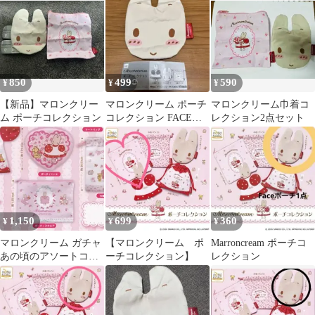
850
499
590
¥
¥
¥
【新品】マロンクリー
マロンクリーム ポーチ
マロンクリーム巾着コ
ム ポーチコレクション
コレクション FACEポ
レクション2点セット
ーチ サンリオ ガチャ
1,150
699
360
¥
¥
¥
マロンクリーム ガチャ
【マロンクリーム ポ
Marroncream ポーチコ
あの頃のアソートコレ
ーチコレクション】
レクション
クション ポーチ