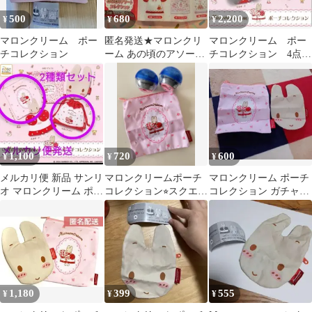
500
680
2,200
¥
¥
¥
マロンクリーム ポー
匿名発送★マロンクリ
マロンクリーム ポー
チコレクション
ーム あの頃のアソート
チコレクション 4点セ
コレクション ポーチガ
ット
チャガチャ
1,100
720
600
¥
¥
¥
メルカリ便 新品 サンリ
マロンクリームポーチ
マロンクリーム ポーチ
オ マロンクリーム ポー
コレクション⭐︎スクエア
コレクション ガチャガ
チコレクション 2種類
ポーチ新品未使用２枚
チャ カプセルトイ 2点
セット
セット
セット
1,180
399
555
¥
¥
¥