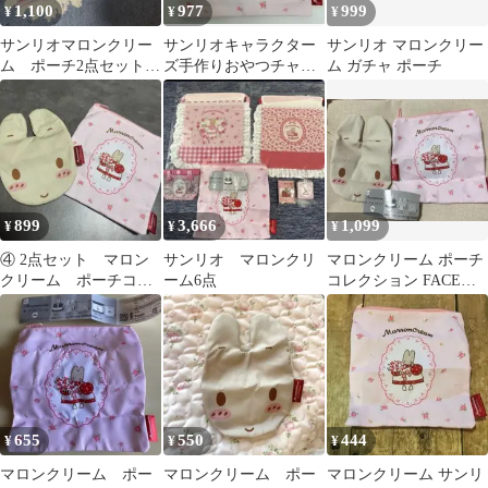
1,100
977
999
¥
¥
¥
サンリオマロンクリー
サンリオキャラクター
サンリオ マロンクリー
ム ポーチ2点セット
ズ手作りおやつチャー
ム ガチャ ポーチ
新品未使用
ム アイシングクッキ
ー&パッケージ
899
3,666
1,099
¥
¥
¥
④ 2点セット マロン
サンリオ マロンクリ
マロンクリーム ポーチ
クリーム ポーチコレ
ーム6点
コレクション FACEポ
クション ガチャガチ
ーチ スクエアポーチ ガ
ャ
チャ
655
550
444
¥
¥
¥
マロンクリーム ポー
マロンクリーム ポー
マロンクリーム サンリ