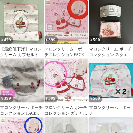
ト ぬいぐるみ ポーチコ
レクション
479
399
500
¥
¥
¥
【最終値下げ】マロン
マロンクリーム ポー
マロンクリーム ポーチ
クリーム カプセルトイ
チコレクションFACEポ
コレクション スクエア
ポーチ
ーチ
ポーチ
399
399
500
¥
¥
¥
マロンクリーム ポーチ
マロンクリーム ポーチ
マロンクリーム ポー
コレクション FACEポ
コレクション ガチャガ
チ
ーチ
チャ スクエアポーチ