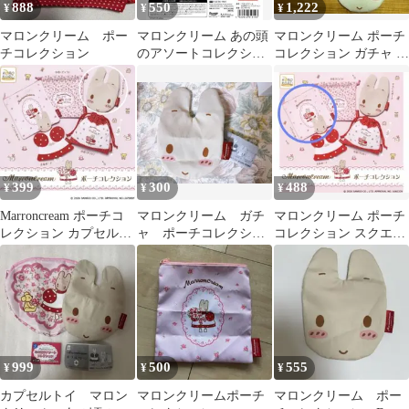
888
550
1,222
¥
¥
¥
マロンクリーム ポー
マロンクリーム あの頭
マロンクリーム ポーチ
チコレクション
のアソートコレクショ
コレクション ガチャ 3
ン ポーチ
種セット
399
300
488
¥
¥
¥
Marroncream ポーチコ
マロンクリーム ガチ
マロンクリーム ポーチ
レクション カプセルト
ャ ポーチコレクショ
コレクション スクエア
イ
ン FACEポーチ
ポーチ ガチャ
999
500
555
¥
¥
¥
カプセルトイ マロン
マロンクリームポーチ
マロンクリーム ポー