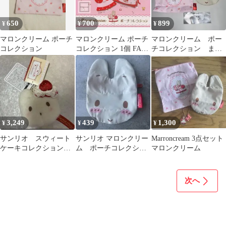
650
700
899
¥
¥
¥
マロンクリーム ポーチ
マロンクリーム ポーチ
マロンクリーム ポー
コレクション
コレクション 1個 FACE
チコレクション まと
ポーチ ガチャ カプセル
め売りガチャガチャ
3,249
439
1,300
¥
¥
¥
サンリオ スウィート
サンリオ マロンクリー
Marroncream 3点セット
ケーキコレクション
ム ポーチコレクショ
マロンクリーム
マロンクリーム ミニ
ン ポーチ フェイ
カラビナポーチ
ス ガチャガチャ
次へ