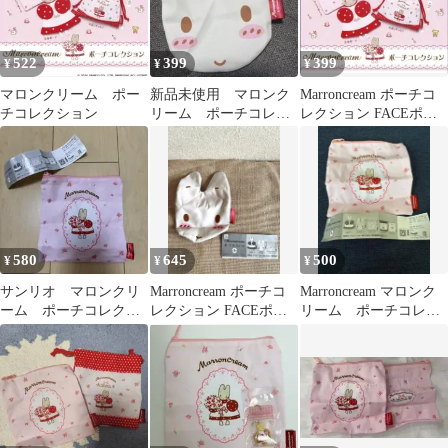
522
399
399
¥
¥
¥
マロンクリーム ポー
新品未使用 マロンク
Marroncream ポーチコ
チコレクション
リーム ポーチコレク
レクション FACEポー
ション カプセルトイ
チ
580
645
500
¥
¥
¥
サンリオ マロンクリ
Marroncream ポーチコ
Marroncream マロンク
ーム ポーチコレクシ
レクション FACEポー
リーム ポーチコレク
ョン ピンク スクエ
チ
ションスクエアポーチ
アポーチ