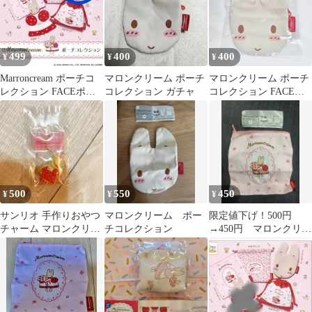
499
400
400
¥
¥
¥
Marroncream ポーチコ
マロンクリーム ポーチ
マロンクリーム ポーチ
レクション FACEポー
コレクション ガチャ
コレクション FACEポ
チ
ーチ
500
550
450
¥
¥
¥
サンリオ 手作りおやつ
マロンクリーム ポー
限定値下げ！500円
チャーム マロンクリー
チコレクション
→450円 マロンクリー
ム
ム ポーチコレクション