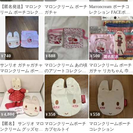
【匿名発送】マロンク
マロンクリーム ポーチ
Marroncream ポーチコ
リーム ポーチコレクシ
ガチャ
レクション FACEポー
ョン FACEポーチ
チ マロンクリーム
740
888
500
¥
¥
¥
サンリオ ガチャガチャ
マロンクリーム あの頃
マロンクリーム ポーチ
マロンクリーム ポーチ
のアソートコレクショ
ガチャ リカちゃん 巾着
コレクション 2個セッ
ン ハートポーチ 巾着
セット まとめ売り
ト
4,800
350
550
¥
¥
¥
【匿名】 サンリオ マロ
マロンクリームポーチ
マロンクリームポーチ
ンクリーム グッズセッ
カプセルトイ
コレクション