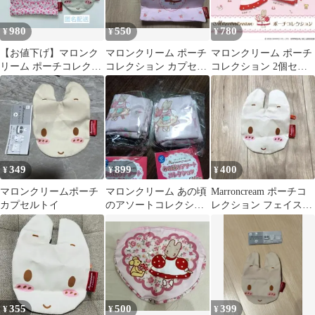
980
550
780
¥
¥
¥
【お値下げ】マロンク
マロンクリーム ポーチ
マロンクリーム ポーチ
リーム ポーチコレクシ
コレクション カプセル
コレクション 2個セッ
ョン ピンク FACE 2点
トイ
ト
セット
349
899
400
¥
¥
¥
マロンクリームポーチ
マロンクリーム あの頃
Marroncream ポーチコ
カプセルトイ
のアソートコレクショ
レクション フェイスポ
ン２個
ーチ カプセルトイ
355
500
399
¥
¥
¥