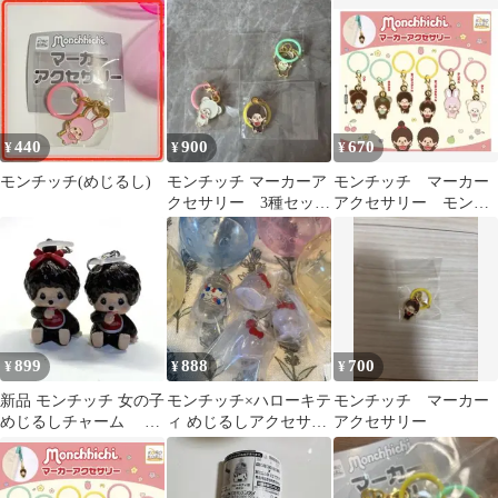
めじるしアクセサリー
440
900
670
¥
¥
¥
モンチッチ(めじるし)
モンチッチ マーカーア
モンチッチ マーカー
クセサリー 3種セット
アクセサリー モンチ
ガチャ
ッチくん
899
888
700
¥
¥
¥
新品 モンチッチ 女の子
モンチッチ×ハローキテ
モンチッチ マーカー
めじるしチャーム ア
ィ めじるしアクセサリ
アクセサリー
ンブレラマーカー 2点
ー ガチャ
セット