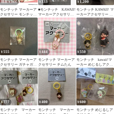
344
333
1,200
現在 ¥
¥
¥
モンチッチ マーカーア
■モンチッチ KAWAII!
モンチッチ KAWAII! マ
クセサリー モンチッチ
マーカーアクセサリ
ーカーアクセサリー 3
くん
ー リボン ガチャ
種セット
555
444
550
¥
¥
¥
モンチッチ マーカーア
モンチッチ マーカーア
モンチッチ kawaii!マ
クセサリー ガチャガチ
クセサリー チムたん
ーカー めじるしアクセ
ャ タヌタヌ
サリー バナナ おしゃ
ぶり
777
400
600
¥
¥
¥
モンチッチ マーカー
モンチッチ マーカー
モンチッチ めじるしア