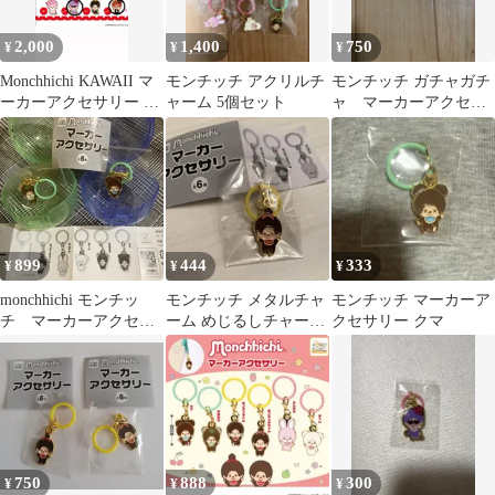
2,000
1,400
750
¥
¥
¥
Monchhichi KAWAII マ
モンチッチ アクリルチ
モンチッチ ガチャガチ
ーカーアクセサリー 3
ャーム 5個セット
ャ マーカーアクセサ
種セット
リー めじるしアクセサ
リー 2点セット
899
444
333
¥
¥
¥
monchhichi モンチッ
モンチッチ メタルチャ
モンチッチ マーカーア
チ マーカーアクセサ
ーム めじるしチャー
クセサリー クマ
リー ２種セット
ム マーカーアクセサ
リー ガチャガチャ
750
888
300
¥
¥
¥