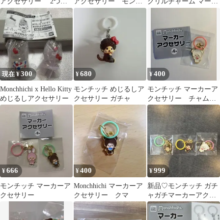
アクセサリー 2つ
アクセサリー モンチ
クリルチャーム マーカ
めじるしアクセサリー
ッチちゃん
ーアクセサリー
300
680
400
現在 ¥
¥
¥
Monchhichi x Hello Kitty
モンチッチ めじるしア
モンチッチ マーカーア
めじるしアクセサリー
クセサリー ガチャ
クセサリー チャム
めじるし カプセルト
イ
666
400
999
¥
¥
¥
モンチッチ マーカーア
Monchhichi マーカーア
新品♡モンチッチ ガチ
クセサリー
クセサリー クマ
ャガチマーカーアクセ
サリー めじるしアクセ
サリー3点セット