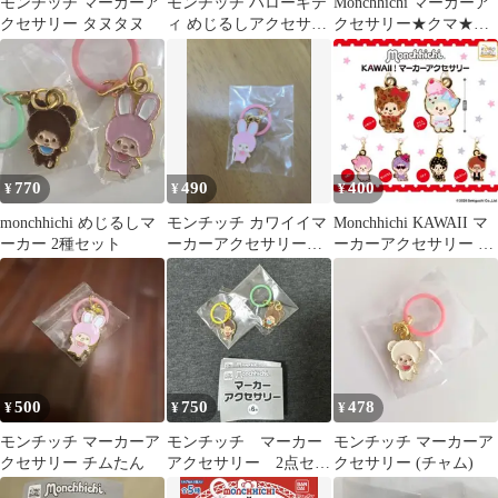
モンチッチ マーカーア
モンチッチ ハローキテ
Monchhichi マーカーア
クセサリー タヌタヌ
ィ めじるしアクセサリ
クセサリー★クマ★チ
ー ガチャ 2種
ムたん
770
490
400
¥
¥
¥
monchhichi めじるしマ
モンチッチ カワイイマ
Monchhichi KAWAII マ
ーカー 2種セット
ーカーアクセサリー
ーカーアクセサリー サ
めじるし チムたん
ングラス
500
750
478
¥
¥
¥
モンチッチ マーカーア
モンチッチ マーカー
モンチッチ マーカーア
クセサリー チムたん
アクセサリー 2点セッ
クセサリー (チャム)
ト