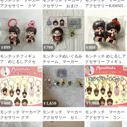
モンチッチ マーカー
モンチッチ マーカーア
モンチッチ マーカー
アクセサリー クマ
クセサリー おまけ付
アクセサリーKAWAII！
き
マーカーアクセサリー
899
700
888
¥
¥
¥
モンチッチフィギュ
モンチッチぬいぐるみ
モンチッチ めじるしア
ア めじるしアクセサ
チャーム、マーカーア
クセサリー フィギュア
リー アンブレラマー
クセサリータヌタヌセ
アンブレラマーカー
カー 2種2個セット
ット
400
1,650
1,980
¥
¥
¥
モンチッチ マーカーア
モンチッチ マーカー
モンチッチ マーカー
クセサリー クマ
アクセサリー セミコ
アクセサリー コンプ
ンプリート
リート