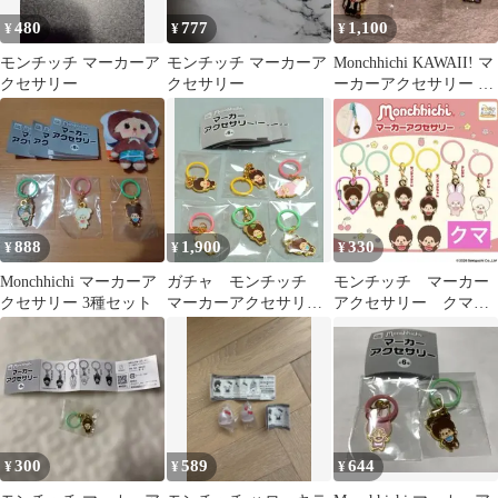
480
777
1,100
¥
¥
¥
モンチッチ マーカーア
モンチッチ マーカーア
Monchhichi KAWAII! マ
クセサリー
クセサリー
ーカーアクセサリー 3
点
888
1,900
330
¥
¥
¥
Monchhichi マーカーア
ガチャ モンチッチ
モンチッチ マーカー
クセサリー 3種セット
マーカーアクセサリ
アクセサリー クマ
ー 全6種 フルコンプ
めじるしアクセサリ
ー ③
300
589
644
¥
¥
¥