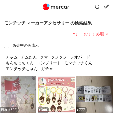
モンチッチ マーカーアクセサリー の検索結果
並び替え
販売中のみ表示
チャム
チムたん
クマ
タヌタヌ
レオパード
もんちっちくん
コンプリート
モンチッチくん
モンチッチちゃん
ガチャ
300
300
777
現在 ¥
¥
¥