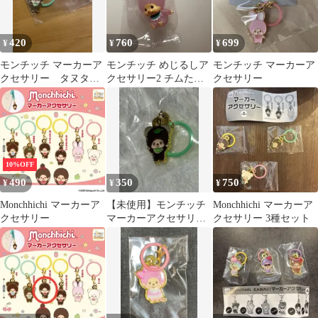
420
760
699
¥
¥
¥
モンチッチ マーカーア
モンチッチ めじるしア
モンチッチ マーカーア
クセサリー タヌタ
クセサリー2 チムたん
クセサリー
ヌ めじるし カプセ
ピンクver.
ルトイ
10%OFF
490
350
750
¥
¥
¥
Monchhichi マーカーア
【未使用】モンチッチ
Monchhichi マーカーア
クセサリー
マーカーアクセサリー
クセサリー 3種セット
タヌタヌ