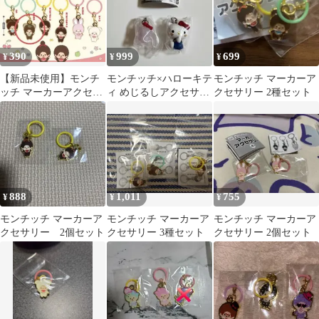
390
999
699
¥
¥
¥
【新品未使用】モンチ
モンチッチ×ハローキテ
モンチッチ マーカーア
ッチ マーカーアクセサ
ィ めじるしアクセサリ
クセサリー 2種セット
リー ガチャガチャ タヌ
ー 2種セット
タヌ
888
1,011
755
¥
¥
¥
モンチッチ マーカーア
モンチッチ マーカーア
モンチッチ マーカーア
クセサリー 2個セット
クセサリー 3種セット
クセサリー 2個セット