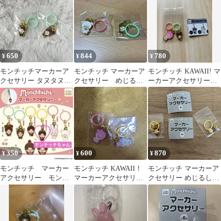
650
844
780
¥
¥
¥
モンチッチマーカーア
モンチッチ マーカーア
モンチッチ KAWAII! マ
クセサリー タヌタヌ
クセサリー めじるし
ーカーアクセサリー 2
クマ めじるしアクセ
アクセサリー タヌタ
個セット ガチャガチ
サリー
ヌ チャム
ャ
350
600
870
¥
¥
¥
モンチッチ マーカー
モンチッチ KAWAII！
モンチッチ マーカーア
アクセサリー モンチ
マーカーアクセサリー
クセサリー めじるしア
ッチちゃん めじるし
リボン アイスクリー
クセサリー
アクセサリー ②
ム