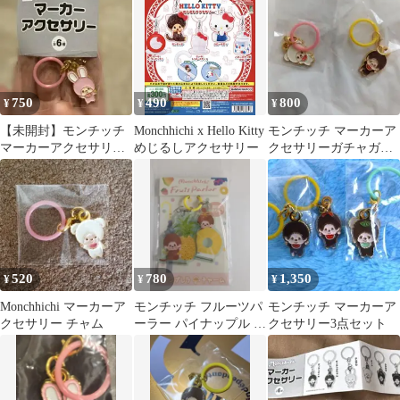
750
490
800
¥
¥
¥
【未開封】モンチッチ
Monchhichi x Hello Kitty
モンチッチ マーカーア
マーカーアクセサリー
めじるしアクセサリー
クセサリーガチャガチ
チムたん
ャ
520
780
1,350
¥
¥
¥
Monchhichi マーカーア
モンチッチ フルーツパ
モンチッチ マーカーア
クセサリー チャム
ーラー パイナップル ア
クセサリー3点セット
ンブレラチャーム 傘マ
ーカー 新品