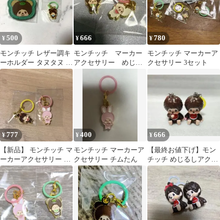
500
666
780
¥
¥
¥
モンチッチ レザー調キ
モンチッチ マーカー
モンチッチ マーカーア
ーホルダー タヌタヌ マ
アクセサリー めじる
クセサリー 3セット
ーカーアクセサリー ク
し
マ 2点
777
400
666
¥
¥
¥
【新品】 モンチッチ マ
モンチッチ マーカーア
【最終お値下げ】モン
ーカーアクセサリー モ
クセサリー チムたん
チッチ めじるしアクセ
ンチッチちゃん チムた
サリー
ん セット