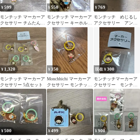
599
550
769
¥
¥
¥
モンチッチ マーカーア
モンチッチ マーカーア
モンチッチ めじるし
クセサリー チムたん＆
クセサリー キーホルダ
アクセサリー アンブ
タヌタヌ
ー【クマ】
レラマーカー
1,320
350
300
¥
¥
現在 ¥
モンチッチ マーカーア
Monchhichi マーカーア
モンチッチマーカーア
クセサリー 5点セット
クセサリー モンチッチ
クセサリー モンチッ
ちゃん ガチャ
チくん
500
499
900
¥
¥
¥