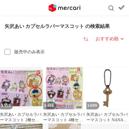
矢沢あい カプセルラバーマスコット の検索結果
並び替え
販売中のみ表示
555
400
699
¥
¥
¥
矢沢あい カプセルラバ
矢沢あい カプセルラバ
矢沢あい カプセルラバ
ーマスコット 2種セッ
ーマスコット 4種セッ
ーマスコット NANA
ト
ト
707 キー