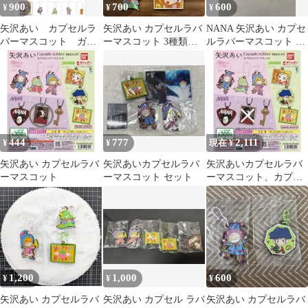
900
700
600
¥
¥
¥
矢沢あい カプセルラ
矢沢あい カプセルラバ
NANA 矢沢あい カプセ
バーマスコット ガチ
ーマスコット 3種類セ
ルラバーマスコット 大
ャガチャ 天使なんか
ット
崎ナナA
じゃない
444
777
2,111
¥
¥
現在 ¥
矢沢あい カプセルラバ
矢沢あいカプセルラバ
矢沢あいカプセルラバ
ーマスコット
ーマスコット セット
ーマスコット、カプセ
ルトイ
1,200
1,000
600
¥
¥
¥
矢沢あい カプセルラバ
矢沢あい カプセル ラバ
矢沢あい カプセルラバ