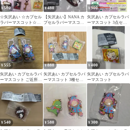
500
480
900
¥
¥
¥
☆矢沢あい ☆カプセル
【矢沢あい】NANA カ
矢沢あい カプセルラバ
ラバーマスコット☆麻
プセルラバーマスコッ
ーマスコット 3点セッ
宮裕子☆天使なんかじ
ト
ト
ゃない
555
888
400
¥
¥
¥
矢沢あい カプセルラバ
矢沢あい カプセルラバ
矢沢あい カプセルラバ
ーマスコット ご近所物
ーマスコット 3種セッ
ーマスコット
語 2個セット
ト ガチャ カプセル
トイ
540
580
300
¥
¥
¥