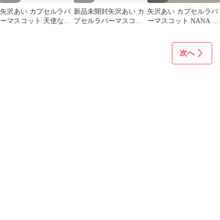
矢沢あい カプセルラバ
新品未開封矢沢あい カ
矢沢あい カプセルラバ
ーマスコット 天使なん
プセルラバーマスコッ
ーマスコット NANA 大
かじゃない
ト
崎ナナ
次へ