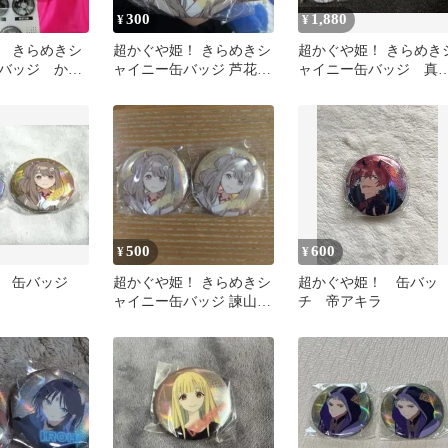
300
1,880
¥
¥
 きらめきシ
超かぐや姫！ きらめきシ
超かぐや姫！ きらめき
バッジ かぐ
ャイニー缶バッジ 芦花
ャイニー缶バッジ 真
真実
美 芦花 アクリルス
ンド セット
500
600
¥
¥
姫 缶バッジ
超かぐや姫！ きらめきシ
超かぐや姫！ 缶バッ
ャイニー缶バッジ 諫山真
チ 帝アキラ
実