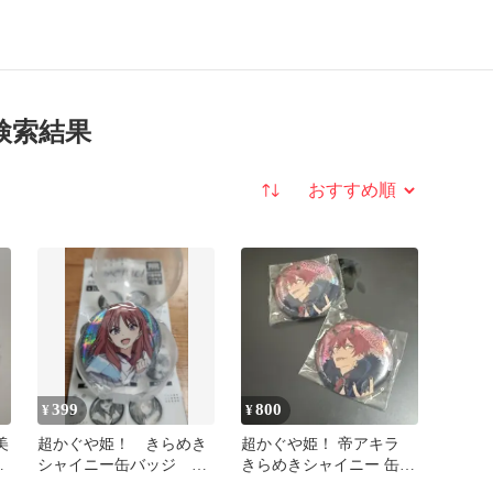
検索結果
並び替え
399
800
¥
¥
美
超かぐや姫！ きらめき
超かぐや姫！ 帝アキラ
バ
シャイニー缶バッジ 綾
きらめきシャイニー 缶バ
紬芦花
ッジ2個セット