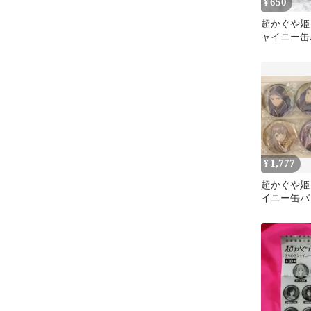
650
¥
超かぐや姫
ャイニー缶
VR
1,777
¥
超かぐや姫
イニー缶バ
5個セット