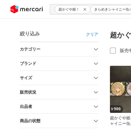
ンツにスキップ
超かぐや姫！
きらめきシャイニー缶
絞り込み
超かぐ
クリア
カテゴリー
販売
ブランド
サイズ
販売状況
出品者
900
¥
超かぐや姫
商品の状態
ャイニー缶
ット