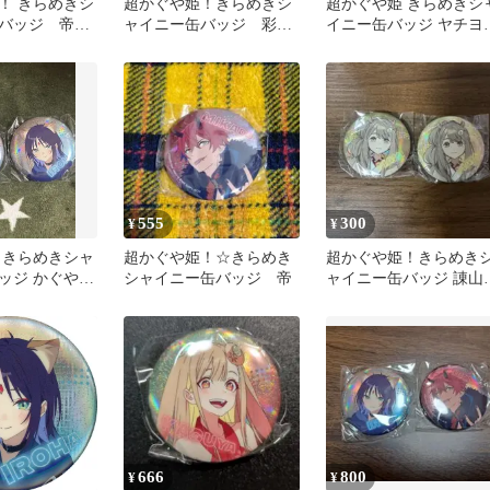
！ きらめきシ
超かぐや姫！きらめきシ
超かぐや姫 きらめきシ
バッジ 帝ア
ャイニー缶バッジ 彩葉
イニー缶バッジ ヤチヨ
2点セット
帝アキラ
555
300
¥
¥
 きらめきシャ
超かぐや姫！☆きらめき
超かぐや姫！きらめき
ッジ かぐや
シャイニー缶バッジ 帝
ャイニー缶バッジ 諌山
実
666
800
¥
¥