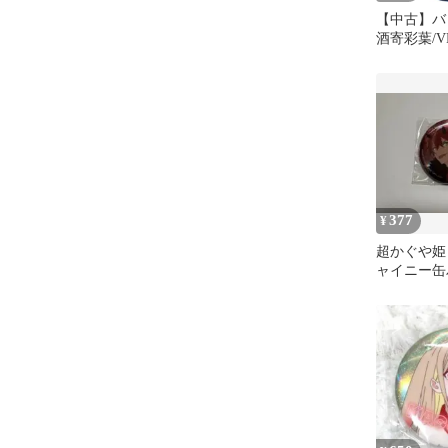
【中古】バ
酒寄彩葉/V
姫! きら
缶バッジ」
377
¥
超かぐや姫
ャイニー缶
キラ』【新