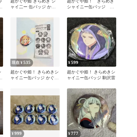
ャ
超かぐや姫 きらめき シ
超かぐや姫！ きらめき
ャイ二ー 缶バッジ かぐ
シャイニー缶バッジ 諫
や 現実 VR 2種セット
山真美
535
599
現在 ¥
¥
シ
超かぐや姫！ きらめきシ
超かぐや姫！ きらめきシ
真
ャイニー缶バッジ かぐ
ャイニー缶バッジ 駒沢雷
や/現実
999
777
¥
¥