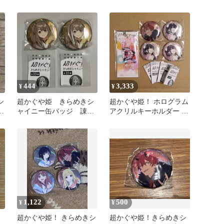
や/現実
ット
444
3,333
¥
¥
シ
超かぐや姫 きらめきシ
超かぐや姫！ ホログラム
雷
ャイニー缶バッジ 諌山
アクリルキーホルダー き
真実 ２個 セット
らめきシャイニー缶バッ
ジ
1,122
500
¥
¥
超かぐや姫！ きらめきシ
超かぐや姫！きらめきシ