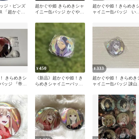
ッジ・ピンズ
超かぐや姫 きらめきシャ
超かぐや姫！きらめき
R 「超かぐや
イニー缶バッジ かぐや
ャイニー缶バッジ い
めきシャイニー
VR
は 酒寄彩葉VR 帝ア
ラ
450
333
¥
¥
！ きらめきシ
《新品》超かぐや姫！き
超かぐや姫！ きらめき
バッジ 『帝ア
らめきシャイニーバッジ
ャイニー缶バッジ 諌山
品・未使用】
未開封
実