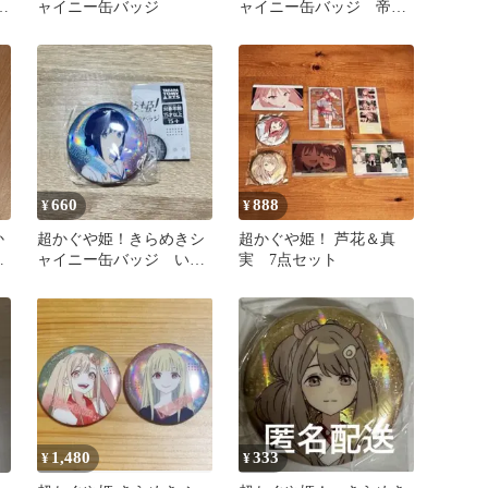
ッ
ャイニー缶バッジ
ャイニー缶バッジ 帝ア
キラ
660
888
¥
¥
か
超かぐや姫！きらめきシ
超かぐや姫！ 芦花＆真
イ
ャイニー缶バッジ いろ
実 7点セット
真
は
1,480
333
¥
¥