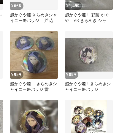
666
1,499
¥
¥
シ
超かぐや姫 きらめきシャ
超かぐや姫！ 彩葉 かぐ
イニー缶バッジ 芦花・
や VR きらめき シャイ
タ
真美
ニー缶バッジ ガチャ
999
899
¥
¥
超かぐや姫！ きらめきシ
超かぐや姫！きらめきシ
ャイニー缶バッジ 雷
ャイニー缶バッジ