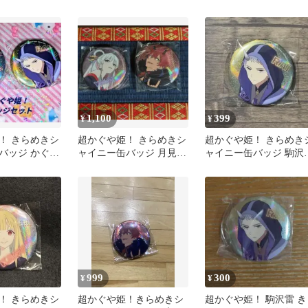
酒寄彩葉 2点
ぐや 現実
1,100
399
¥
¥
！ きらめきシ
超かぐや姫！ きらめきシ
超かぐや姫！ きらめき
バッジ かぐや
ャイニー缶バッジ 月見ヤ
ャイニー缶バッジ 駒沢
チヨ 帝アキラ セット
ミニブック付き
999
300
¥
¥
！ きらめきシ
超かぐや姫！きらめきシ
超かぐや姫！ 駒沢雷 き