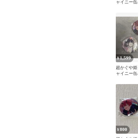
ャイニー缶
現実
1,599
¥
超かぐや姫
ャイニー缶
売り
800
¥