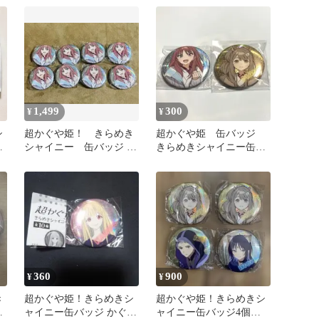
1,499
300
¥
¥
シ
超かぐや姫！ きらめき
超かぐや姫 缶バッジ
紬
シャイニー 缶バッジ
きらめきシャイニー缶バ
綾紬芦花 8個セット
ッジ 芦花 真実
360
900
¥
¥
き
超かぐや姫！きらめきシ
超かぐや姫！きらめきシ
か
ャイニー缶バッジ かぐ
ャイニー缶バッジ4個セ