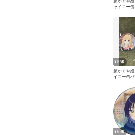
超かぐや姫
ャイニー缶
キラ
850
¥
超かぐや姫
イニー缶バ
酒寄彩葉
630
¥