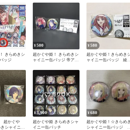
500
580
¥
¥
！ きらめきシ
超かぐや姫！ きらめきシ
超かぐや姫！きらめき
バッジ
ャイニー缶バッジ 帝アキ
ャイニー缶バッジ 綾
ラ 駒沢雷
芦花 1個
3,900
680
¥
¥
 超かぐや
超かぐや姫 きらめきシャ
超かぐや姫！☆きらめ
めきシャイニー
イニー缶バッチ
シャイニー缶バッジ 