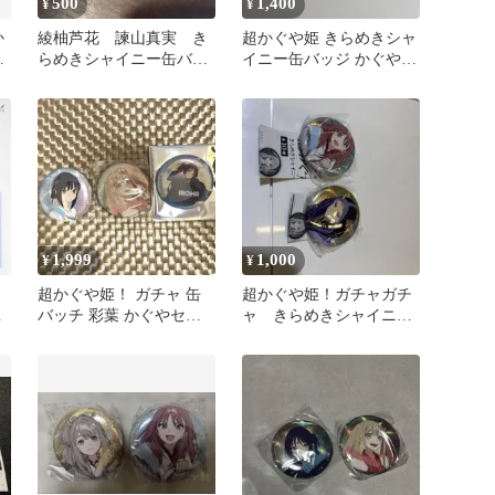
500
1,400
¥
¥
か
綾柚芦花 諫山真実 き
超かぐや姫 きらめきシャ
らめきシャイニー缶バッ
イニー缶バッジ かぐや
ル
ジ
ヤチヨ 2点
1,999
1,000
¥
¥
超かぐや姫！ ガチャ 缶
超かぐや姫！ガチャガチ
バ
バッチ 彩葉 かぐやセッ
ャ きらめきシャイニー
ト
缶バッジ 駒沢雷 芦花