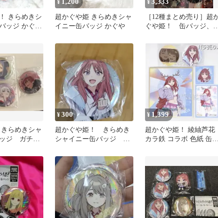
1,200
3,333
¥
¥
！ きらめきシ
超かぐや姫 きらめきシャ
［12種まとめ売り］超
バッジ かぐや
イニー缶バッジ かぐや
ぐや姫！ 缶バッジ、
WEGO、名場面キーホ
ダー
300
1,399
¥
¥
 きらめきシャ
超かぐや姫！ きらめき
超かぐや姫！ 綾紬芦花
ッジ ガチャ
シャイニー缶バッジ 綾
カラ鉄 コラボ 色紙 缶
紬芦花
ッジ 他 5点セット