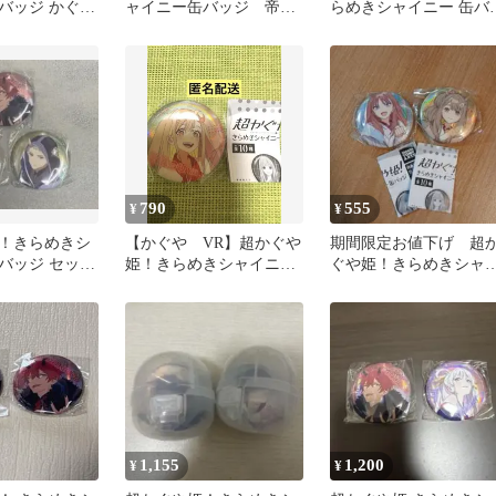
バッジ かぐや
ャイニー缶バッジ 帝ア
らめきシャイニー 缶バ
キラ
ジ
790
555
¥
¥
！きらめきシ
【かぐや VR】超かぐや
期間限定お値下げ 超
バッジ セット
姫！きらめきシャイニ
ぐや姫！きらめきシャ
ー 缶バッジ ガチャガチ
ニー缶バッジ 芦花と
ャ
美 ２個セット
1,155
1,200
¥
¥