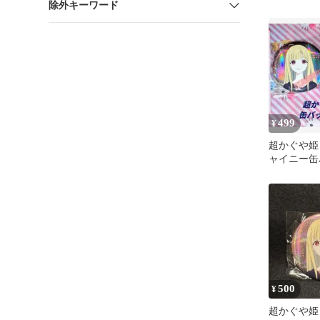
除外キーワード
缶バッジ 
セット
499
¥
超かぐや姫
ャイニー缶
雷
500
¥
超かぐや姫