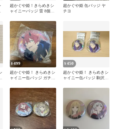
シ
超かぐや姫！きらめきシ
超かぐや姫 缶バッジ ヤ
ろ
ャイニーバッジ 雷 8個セ
チヨ
キ
ット ガチャガチャ
499
450
¥
¥
シ
超かぐや姫！ きらめきシ
超かぐや姫！ きらめきシ
真
ャイニー缶バッジ ガチャ
ャイニー缶バッジ 駒沢雷
ガチャ 帝 アキラ
2個セット