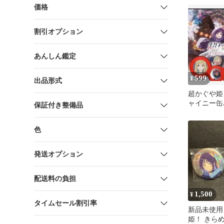
価格
割引オプション
あんしん鑑定
599
¥
出品形式
超かぐや姫
ャイニー缶
保証付き整備品
色
発送オプション
配送料の負担
1,500
¥
タイムセール割引率
新品未使用
姫！ きら