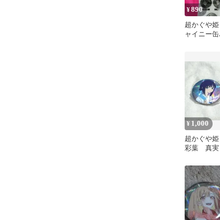
890
¥
超かぐや姫
ャイニー缶
や
1,000
¥
超かぐや
彩葉 真実