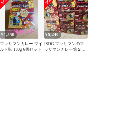
×10箱
ト
５箱
1,550
5,240
¥
¥
マッサマンカレー マイ
ISDG マッサマンのマ
ルド味 180g 6個セット
ッサマンカレー第２弾
マイルド×10箱 辛口
×20箱