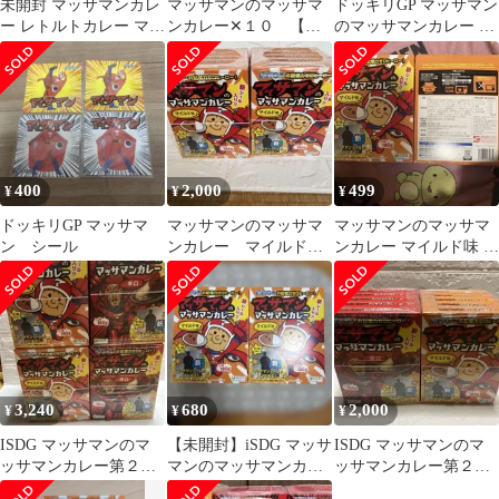
未開封 マッサマンカレ
マッサマンのマッサマ
ドッキリGP マッサマン
ー レトルトカレー マッ
ンカレー✕１０ 【辛
のマッサマンカレー 5
サマン シール
口1箱＆マイルド9箱】
個セット マイルド味
400
2,000
499
¥
¥
¥
ドッキリGP マッサマ
マッサマンのマッサマ
マッサマンのマッサマ
ン シール
ンカレー マイルド
ンカレー マイルド味 2
180g×10箱
個組
3,240
680
2,000
¥
¥
¥
ISDG マッサマンのマ
【未開封】iSDG マッサ
ISDG マッサマンのマ
ッサマンカレー第２弾
マンのマッサマンカレ
ッサマンカレー第２弾
マイルド×10箱 辛口
ー マイルド味 2個セッ
マイルド×５箱 辛口×