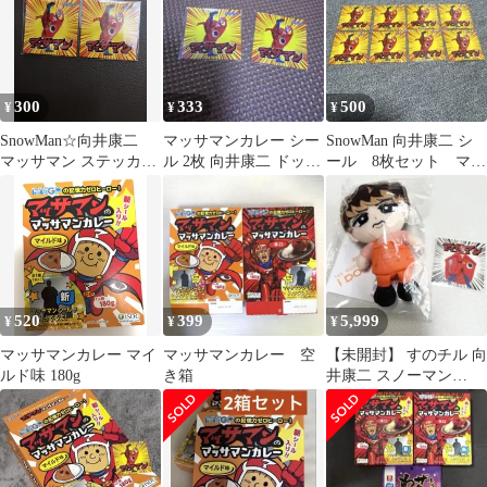
300
333
500
¥
¥
¥
SnowMan☆向井康二
マッサマンカレー シー
SnowMan 向井康二 シ
マッサマン ステッカー
ル 2枚 向井康二 ドッキ
ール 8枚セット マッ
2枚セット ドッキリ
リGP
サマンカレー 推し活
GP
520
399
5,999
¥
¥
¥
マッサマンカレー マイ
マッサマンカレー 空
【未開封】 すのチル 向
ルド味 180g
き箱
井康二 スノーマン
SnowMan マッサマン
Koji