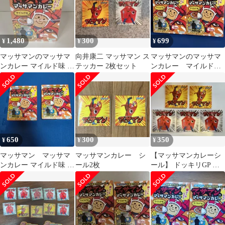
1,480
300
699
¥
¥
¥
マッサマンのマッサマ
向井康二 マッサマン ス
マッサマンのマッサマ
ンカレー マイルド味 5
テッカー 2枚セット
ンカレー マイルド
個セット
味 新シール入り 2箱
セット
650
300
350
¥
¥
¥
マッサマン マッサマ
マッサマンカレー シ
【マッサマンカレーシ
ンカレー マイルド味 2
ール2枚
ール】 ドッキリGP マ
個セット
ッサマン シール 5枚 向
井康二☆