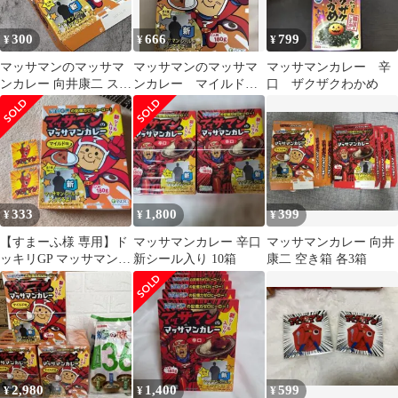
300
666
799
¥
¥
¥
マッサマンのマッサマ
マッサマンのマッサマ
マッサマンカレー 辛
ンカレー 向井康二 ステ
ンカレー マイルド
口 ザクザクわかめ
ッカー
味 2箱
333
1,800
399
¥
¥
¥
【すまーふ様 専用】ド
マッサマンカレー 辛口
マッサマンカレー 向井
ッキリGP マッサマンの
新シール入り 10箱
康二 空き箱 各3箱
マッサマンカレー マイ
ルド味
2,980
1,400
599
¥
¥
¥