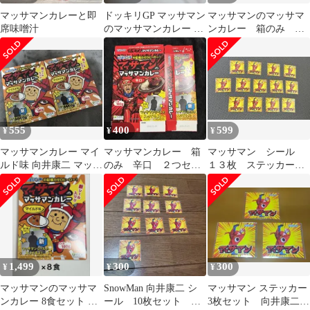
マッサマンカレーと即
ドッキリGP マッサマン
マッサマンのマッサマ
席味噌汁
のマッサマンカレー 5
ンカレー 箱のみ ス
個セット 辛口
テッカー
555
400
599
¥
¥
¥
マッサマンカレー マイ
マッサマンカレー 箱
マッサマン シール
ルド味 向井康二 マッサ
のみ 辛口 ２つセッ
１３枚 ステッカー
マン SnowMan カレー
ト
スノーマン
1,499
300
300
¥
¥
¥
マッサマンのマッサマ
SnowMan 向井康二 シ
マッサマン ステッカー
ンカレー 8食セット マ
ール 10枚セット マ
3枚セット 向井康二