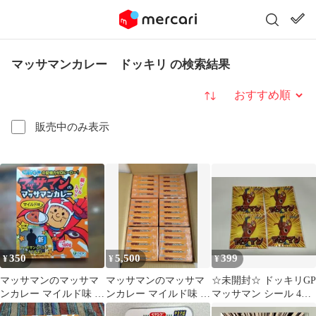
マッサマンカレー ドッキリ の検索結果
並び替え
販売中のみ表示
350
5,500
399
¥
¥
¥
マッサマンのマッサマ
マッサマンのマッサマ
☆未開封☆ ドッキリGP
ンカレー マイルド味 ス
ンカレー マイルド味 30
マッサマン シール 4枚
テッカー付き
個セット（1箱）
セット