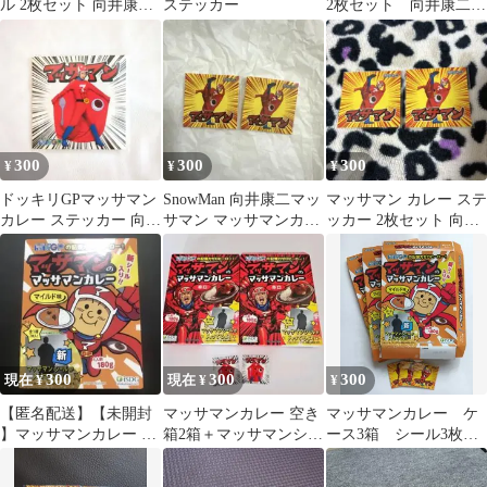
ル 2枚セット 向井康二
ステッカー
2枚セット 向井康二
ドッキリGP
ドッキリGP
300
300
300
¥
¥
¥
ドッキリGPマッサマン
SnowMan 向井康二マッ
マッサマン カレー ステ
カレー ステッカー 向井
サマン マッサマンカレ
ッカー 2枚セット 向井
康二
ー ドッキリGP ステッ
康二 ドッキリGP
カー
300
300
300
現在 ¥
現在 ¥
¥
【匿名配送】【未開封
マッサマンカレー 空き
マッサマンカレー ケ
】マッサマンカレー レ
箱2箱＋マッサマンシー
ース3箱 シール3枚セ
トルトカレー シール入
ル2枚 セット スノーマ
ット（マイルド味）非
り 向井康二
ン
売品