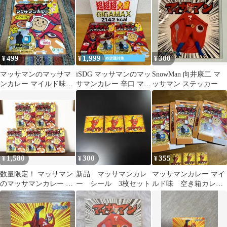
499
1,999
300
¥
¥
¥
マッサマンのマッサマ
iSDG マッサマンのマッ
SnowMan 向井康二 マ
ンカレー マイルド味
サマンカレー 辛口 マイ
ッサマン ステッカー
180g 新品未開封 ドッキ
ルド味 2種セット
リGP
1,580
300
355
¥
¥
¥
数量限定！ マッサマン
新品 マッサマンカレ
マッサマンカレー マイ
のマッサマンカレー マ
ー シール 3枚セット
ルド味 空き箱カレー
イルド味 180g×5箱 シ
なし３個 マッサマンシ
ール付き
ール3枚