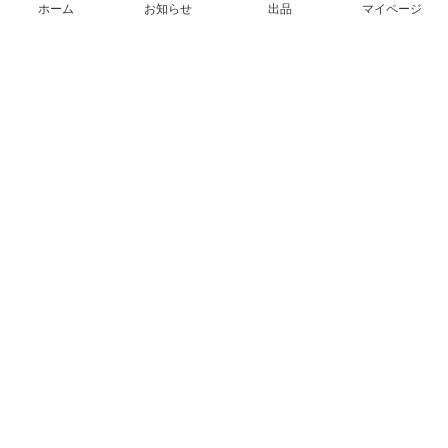
ホーム
お知らせ
出品
マイページ
会社概要（運営会社）
採用情報
プレスリリース
公式ブログ
プレスキット
メルカリUS
メルカリShops
m department（エムデパ）
ヘルプ
ヘルプセンター（ガイド・お問い合わせ）
メルカリShopsでショップを開設する
メルカリShops ショップ管理画面にログイン
メルカリShops出店者向けガイド
お問い合わせ一覧
フリーワードから商品をさがす
プライバシーと利用規約
メルカリ利用規約
メルカリShops利用規約
メルカリアンバサダー利用規約