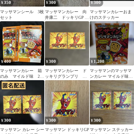
350
300
300
¥
¥
¥
マッサマンシール 3枚
マッサマンカレー 向
マッサマンカレーおま
セット
井康二 ドッキリGP ス
けのステッカー
テッカー シール
400
300
1,200
¥
¥
¥
マッサマンカレー 箱
マッサマンカレー ド
マッサマンのマッサマ
のみ マイルド味 2つ
ッキリグランプリ GP
ンカレー マイルド味
セット
ステッカー 2枚セット
180g
300
300
300
¥
¥
¥
マッサマン カレー シー
マッサマン ドッキリGP
マッサマン ステッカー