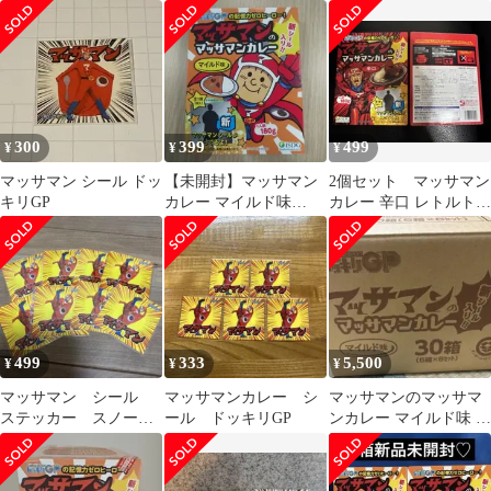
イルド味 シール付き
ッサマンカレー 推し
ドッキリGP
活
300
399
499
¥
¥
¥
マッサマン シール ドッ
【未開封】マッサマン
2個セット マッサマン
キリGP
カレー マイルド味
カレー 辛口 レトルト
2026/11/22 1箱
新品 シール付き マ
ッサンカレー
499
333
5,500
¥
¥
¥
マッサマン シール
マッサマンカレー シ
マッサマンのマッサマ
ステッカー スノーマ
ール ドッキリGP
ンカレー マイルド味 30
ン向井
個セット