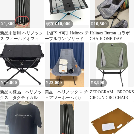
1,800
10,000
10,500
¥
現在 ¥
¥
新品未使用 ヘリノック
【値下げ可】Helinox テ
Helinox Burton コラボ
ス フィールドオフィス
ーブルワン ソリッドト
CHAIR ONE DAY
脚部用保護キャップ 4
ップ
TRIPPER
個セット 1
16,000
22,000
8,900
¥
¥
¥
新品同様品 ヘリノッ
美品 ヘリノックス チ
ZEROGRAM BROOKS
クス タクティカルテ
ェアツーホーム (カッ
GROUND RC CHAIR
ーブル Sサイズ 黒
プホルダー付属)
ゼログラム