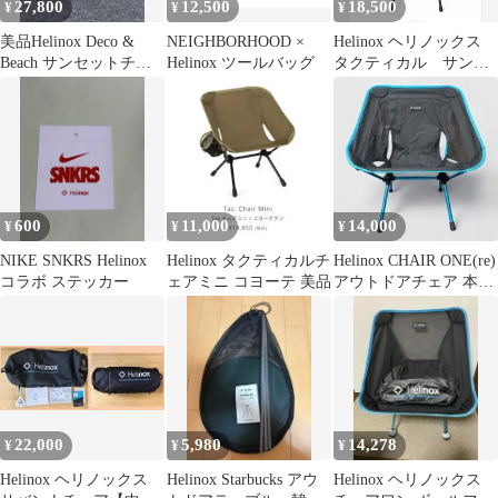
27,800
12,500
18,500
¥
¥
¥
美品Helinox Deco &
NEIGHBORHOOD ×
Helinox ヘリノックス
Beach サンセットチェ
Helinox ツールバッグ
タクティカル サンセ
ア 2脚セット
ット チェア②
600
11,000
14,000
¥
¥
¥
NIKE SNKRS Helinox
Helinox タクティカルチ
Helinox CHAIR ONE(re)
コラボ ステッカー
ェアミニ コヨーテ 美品
アウトドアチェア 本体
Z48
22,000
5,980
14,278
¥
¥
¥
Helinox ヘリノックス
Helinox Starbucks アウ
Helinox ヘリノックス