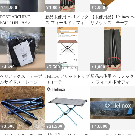
10,500
1,800
7,500
¥
¥
¥
POST ARCHIVE
新品未使用 ヘリノック
【未使用品】Helinox ヘ
FACTION PAF ×
ス フィールドオフィス
リノックス テーブル
Helinox 東京T
脚部用保護キャップ 4
ワン ソリッドトッ
個セット 2
プ コヨーテ
4,499
7,500
1,800
¥
¥
¥
ヘリノックス テーブ
Helinox ソリッドトップ
新品未使用 ヘリノック
ルサイドストレージ XS
コヨーテ
ス フィールドオフィス
ブラック
脚部用保護キャップ 4
個セット 3
3,500
21,500
43,000
¥
¥
¥