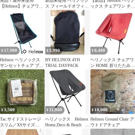
美品！屋外未使用
新品未使用 ヘリノック
【新品】Helinox ヘリノ
【Helinox】チェアワン
ス フィールドオフィス
ックス チェアワン チャ
ミニ カモフラージュ
脚部用保護キャップ 3
コール
個セット 5
17,900
3,990
8,480
¥
¥
¥
Helinox ヘリノックス
BY HELINOX 4TH
ヘリノックス チェアワ
サンセットチェア ブラ
TRIAL DAYPACK
ン HOME 折りたたみチ
ック×ブルー 美品
ェア 赤
3,500
11,800
10,000
¥
¥
¥
Tac.サイドストレージ
ヘリノックス Helinox
Helinox Ground Chair ア
スリム／XSサイズ
Home,Deco & Beach チ
ウトドアチェア
【Helinox】
ェアホーム