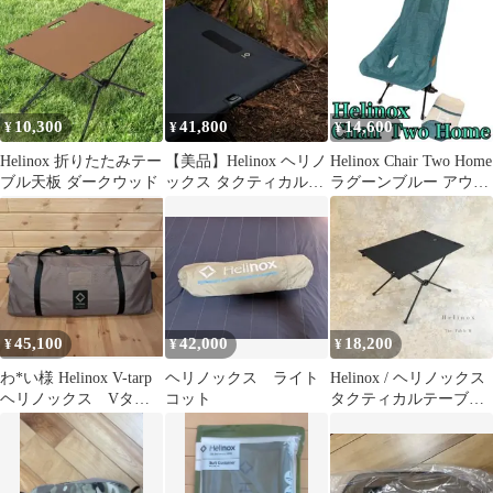
10,300
41,800
14,600
¥
¥
¥
Helinox 折りたたみテー
【美品】Helinox ヘリノ
Helinox Chair Two Home
ブル天板 ダークウッド
ックス タクティカルコ
ラグーンブルー アウト
ットコンバーチブル 黒
ドアチェア
45,100
42,000
18,200
¥
¥
¥
わ*い様 Helinox V-tarp
ヘリノックス ライト
Helinox / ヘリノックス
ヘリノックス Vター
コット
タクティカルテーブル
プ
M ブラック