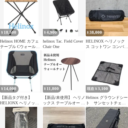
18,500
4,900
38,000
¥
¥
¥
Helinox HOME カフェ
helinox Tac. Field Cover
HELINOX ヘリノック
テーブル Cウォールナ
Chair One
ス コットワン コンバー
ット ヘリノックス
チブル ブラックアウト
14,000
11,800
3,100
¥
¥
現在 ¥
【新品タグ付き】
【新品/未使用】 ヘリノ
Helinox グラウンドシー
HELIONX ヘリノック
ックス テーブルオー ウ
ト サンセットチェア
ス チェアワンL ブラッ
ォールナット サイドテ
用 新品未使用
ク 折り畳み
ーブル