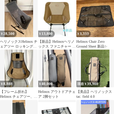
ルダー ヘリノックス
28,500
13,800
3,333
¥
¥
¥
ヘリノックスHelinox チ
【新品】Helinoxヘリノ
Helinox Chair Zero
ェアツー ロッキングフ
ックス ファニチャー チ
Ground Sheet 新品✨
ット ウォーマーセット
ェアワンL CTN/B
8,888
40,000
39,900
¥
¥
現在 ¥
【フレーム折れ】
Helinox アウトドアチェ
【美品】ヘリノックス
Helinox チェアツー、ビ
ア 2脚セット
tac. field 4.0
ブラムボール