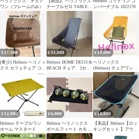
ヘリノックス チェア
【新品】 ヘリノックス
Helinox コットワン コ
ワン（フレームのみ）
テーブルゼロ TABLE
ンバーチブル 1822170
ZERO LT 18224
17,500
33,000
19,000
¥
¥
¥
[希少] Helinox ヘリノッ
Helinox HOME DECO &
ヘリノックス
クス カフェチェア コヨ
BEACH チェア 2セッ
(Helinox) チェアワンハ
ーテタンCoyote
ト
イバック(re)
12,000
6,000
18,000
¥
¥
¥
Helinox テーブルワン
Helinox ヘリノックス
【美品】Helinox【ロッ
ホーム マスタード
ボールフィート カモ 4
キングセット 】アウト
個セット ①
ドアチェア チェアワン