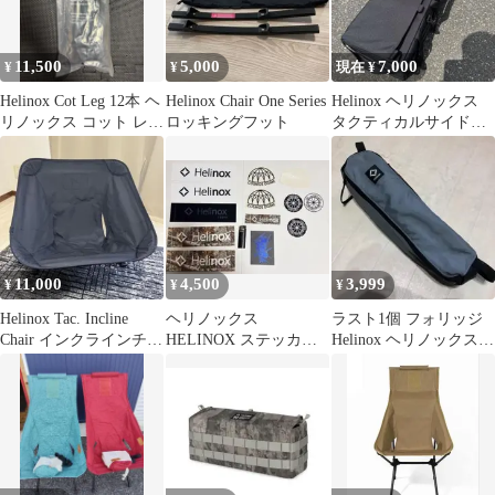
11,500
5,000
7,000
¥
¥
現在 ¥
Helinox Cot Leg 12本 ヘ
Helinox Chair One Series
Helinox ヘリノックス
リノックス コット レッ
ロッキングフット
タクティカルサイドス
グ 足
トレージ M
11,000
4,500
3,999
¥
¥
¥
Helinox Tac. Incline
ヘリノックス
ラスト1個 フォリッジ
Chair インクラインチェ
HELINOX ステッカー
Helinox ヘリノックス
ア
まとめ
スウィべルチェア ケー