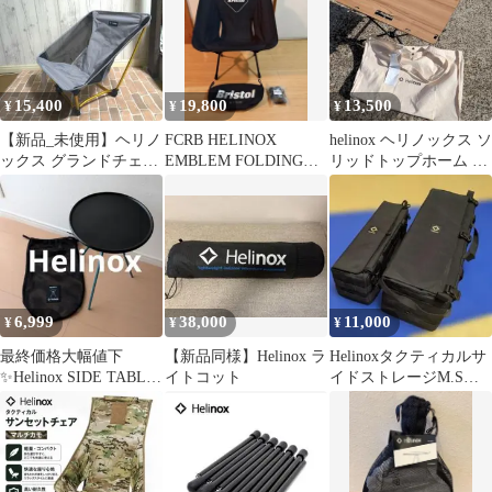
15,400
19,800
13,500
¥
¥
¥
【新品_未使用】ヘリノ
FCRB HELINOX
helinox ヘリノックス ソ
ックス グランドチェア
EMBLEM FOLDING
リッドトップホーム ク
1822229CLBT
CHAIR 美品
ラシックウォールナッ
ト
6,999
38,000
11,000
¥
¥
¥
最終価格大幅値下
【新品同様】Helinox ラ
Helinoxタクティカルサ
✨Helinox SIDE TABLE
イトコット
イドストレージM.Sセ
S 黒/青 収納バッグ付
ット