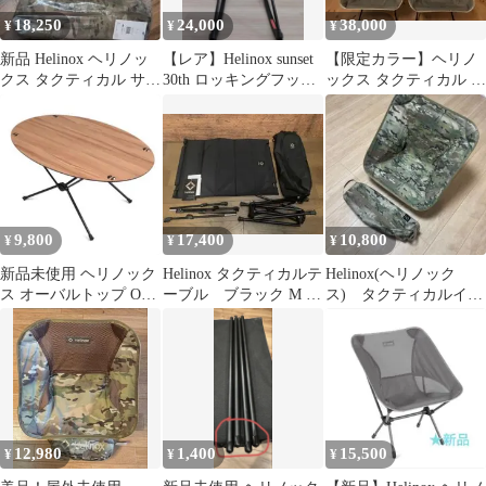
18,250
24,000
38,000
¥
¥
¥
新品 Helinox ヘリノッ
【レア】Helinox sunset
【限定カラー】ヘリノ
クス タクティカル サン
30th ロッキングフット
ックス タクティカル チ
セットチェア マルチカ
XL ボアセット
ェアツー グリーン
モ
9,800
17,400
10,800
¥
¥
¥
新品未使用 ヘリノック
Helinox タクティカルテ
Helinox(ヘリノック
ス オーバルトップ Oval
ーブル ブラック M 折
ス) タクティカルイン
Top テーブル Ｍ用 天板
りたたみ天板未使用
クラインチェア (マル
チカモ）
12,980
1,400
15,500
¥
¥
¥