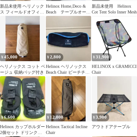
新品未使用 ヘリノック
Helinox Home,Deco &
新品未使用 Helinox
ス フィールドオフィス
Beach テーブルオー
Cot Tent Solo Inner Mesh
脚部用保護キャップ 4
オーク
個セット 4
45,000
2,800
31,900
¥
¥
¥
ヘリノックス コット ベ
Helinox ヘリノックス
HELINOX x GRAMICCI
ージュ 収納バッグ付き
Beach Chair ビーチチェ
Chair
ア 純正ケース
6,600
12,000
3,900
¥
¥
¥
Helinox カップホルダー
Helinox Tactical Incline
アウトドアテーブル
2個セット ドリンクホ
Chair