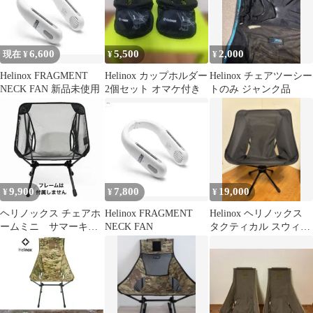
6,600
5,500
2,000
現在 ¥
¥
¥
Helinox FRAGMENT
Helinox カップホルダー
Helinox チェアツーシー
NECK FAN 新品未使用
2個セット オマケ付き
トのみ ジャンク品
9,900
7,800
19,000
¥
¥
¥
ヘリノックス チェアホ
Helinox FRAGMENT
Helinox ヘリノックス
ームミニ サマーキッ
NECK FAN
タクティカル スウィベ
ト ブラック
ルチェア ブラック