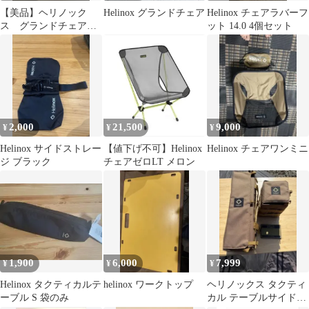
【美品】ヘリノック
Helinox グランドチェア
Helinox チェアラバーフ
ス グランドチェア
ット 14.0 4個セット
コヨーテ
2,000
21,500
9,000
¥
¥
¥
Helinox サイドストレー
【値下げ不可】Helinox
Helinox チェアワンミニ
ジ ブラック
チェアゼロLT メロン
1,900
6,000
7,999
¥
¥
¥
Helinox タクティカルテ
helinox ワークトップ
ヘリノックス タクティ
ーブル S 袋のみ
カル テーブルサイドス