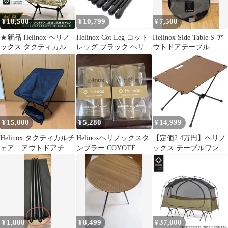
18,500
10,799
7,500
¥
¥
¥
★新品 Helinox ヘリノ
Helinox Cot Leg コット
Helinox Side Table S ア
ックス タクティカル サ
レッグ ブラック ヘリノ
ウトドアテーブル
ンセットチェア マルチ
ックス
カモ
15,000
5,280
14,999
¥
¥
¥
Helinox タクティカルチ
Helinoxヘリノックスタ
【定価2.4万円】ヘリノ
ェア アウトドアチェ
ンブラー COYOTE
ックス テーブルワン ソ
ア ブラック ②
TAN ver. 2個セット
リッドトップ コヨー
テ A&F
1,800
8,499
37,000
¥
¥
¥