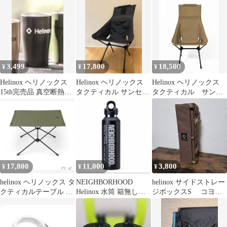
トレージ S XSサイズ
コヨーテ
3,499
17,800
18,500
¥
¥
¥
Helinox ヘリノックス
Helinox ヘリノックス
Helinox ヘリノックス
15th完売品 真空断熱ス
タクティカル サンセッ
タクティカル サンセ
マートタンブラー 黒
トチェア
ット チェア
17,800
11,000
3,800
¥
¥
¥
helinox ヘリノックス タ
NEIGHBORHOOD
helinox サイドストレー
クティカルテーブル L
Helinox 水筒 箱無し
ジボックスS コヨー
オーリブ
REVOMAX
テ