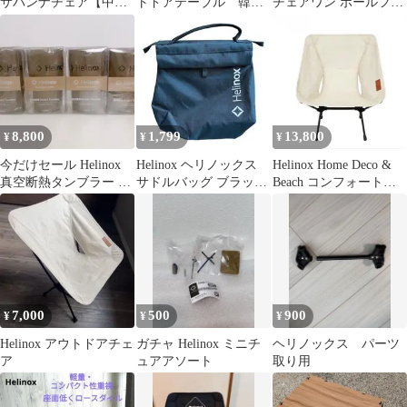
サバンナチェア【中
トドアテーブル 韓国
チェアワン ボールフィ
古】
限定
ートセット
8,800
1,799
13,800
¥
¥
¥
今だけセール Helinox
Helinox ヘリノックス
Helinox Home Deco &
真空断熱タンブラー 限
サドルバッグ ブラック
Beach コンフォートチ
定カラー 4個 ヘリノッ
小物入れ ポーチ キャン
ェアBeige
クス
プ
7,000
500
900
¥
¥
¥
Helinox アウトドアチェ
ガチャ Helinox ミニチ
ヘリノックス パーツ
ア
ュアアソート
取り用