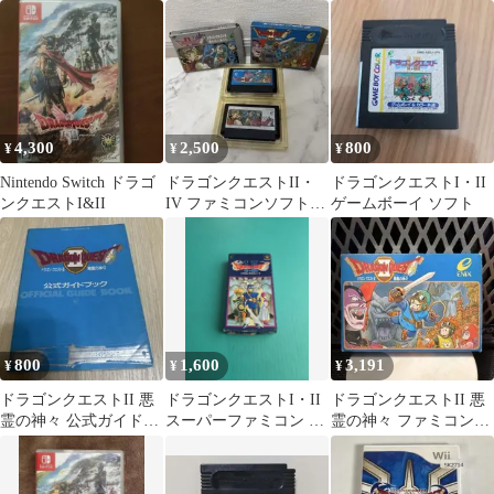
ック
4,300
2,500
800
¥
¥
¥
Nintendo Switch ドラゴ
ドラゴンクエストII・
ドラゴンクエストI・II
ンクエストI&II
IV ファミコンソフト 2
ゲームボーイ ソフト
本セット動作未確認
800
1,600
3,191
¥
¥
¥
ドラゴンクエストII 悪
ドラゴンクエストI・II
ドラゴンクエストII 悪
霊の神々 公式ガイドブ
スーパーファミコン ソ
霊の神々 ファミコンソ
ック 攻略本
フト
フト