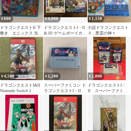
600
4,800
1,150
¥
¥
¥
ドラゴンクエストII 下
ドラゴンクエストI・II
小説ドラゴンクエスト
敷き エニックス 当時
& III ゲームボーイカラ
Ⅱ : 悪霊の神々
もの
ー
4,500
1,200
2,800
¥
¥
¥
ドラゴンクエストI&II
スーパーファミコン ド
ドラゴンクエストI・
Nintendo Switch 2
ラゴンクエストI・II
II スーパーファミコ
ンソフト 取扱説明書
付き