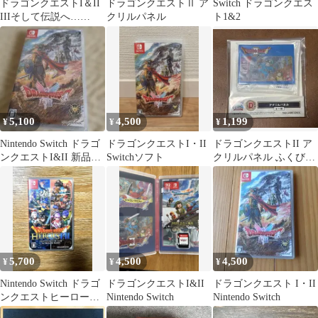
ドラゴンクエストI＆II
ドラゴンクエストⅡ ア
Switch ドラゴンクエス
IIIそして伝説へ…
クリルパネル
ト1&2
Switchソフト2本セット
5,100
4,500
1,199
¥
¥
¥
Nintendo Switch ドラゴ
ドラゴンクエストI・II
ドラゴンクエストII ア
ンクエストI&II 新品未
Switchソフト
クリルパネル ふくびき
開封
所スペシャル D賞
5,700
4,500
4,500
¥
¥
¥
Nintendo Switch ドラゴ
ドラゴンクエストI&II
ドラゴンクエスト I・II
ンクエストヒーローズ
Nintendo Switch
Nintendo Switch
I・II