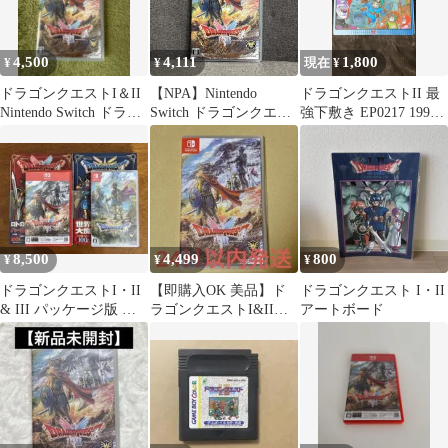
4,500
4,111
1,800
¥
¥
現在 ¥
ドラゴンクエストI＆II
【NPA】Nintendo
ドラゴンクエストII 最
Nintendo Switch ドラク
Switch ドラゴンクエス
強下敷き EP0217 1991
エ1・2
ト Ⅰ&Ⅱ ドラクエ
年 ENIX 鳥山明
8,500
4,499
800
¥
¥
¥
ドラゴンクエストI・II
【即購入OK 美品】ド
ドラゴンクエスト I・II
& III パッケージ版 攻
ラゴンクエストI&II
アートボード
略本セット
Switch ソフト