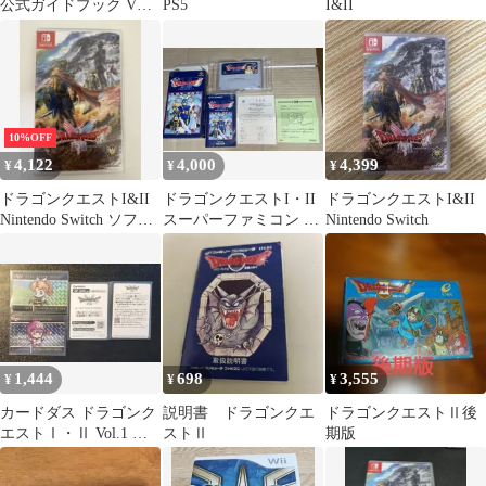
公式ガイドブック Vジ
PS5
I&II
ャンプブックス
10%OFF
4,122
4,000
4,399
¥
¥
¥
ドラゴンクエストI&II
ドラゴンクエストI・II
ドラゴンクエストI&II
Nintendo Switch ソフ
スーパーファミコン ソ
Nintendo Switch
ト 動作確認済み
フト
1,444
698
3,555
¥
¥
¥
カードダス ドラゴンク
説明書 ドラゴンクエ
ドラゴンクエストⅡ後
エストⅠ・Ⅱ Vol.1 ま
ストⅡ
期版
とめ売り 14枚【台紙付
き】