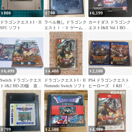
800
700
6,199
¥
¥
¥
ドラゴンクエストI・II
ラベル無し ドラゴンク
カードダス ドラゴンク
SFC ソフト
エストⅠ・Ⅱ ゲームボ
エストI&II Vol.1 BOX
ーイ バックアップ電池
未開封
交換済み
6,499
4,400
2,100
¥
¥
¥
Switch ドラゴンクエス
ドラゴンクエストI・II
PS4 ドラゴンクエスト
ト1&2 HD-2D版 攻略
Nintendo Switch ソフト
ヒーローズ I &II「値
本付き
下げ不可」
799
2,500
4,999
¥
¥
¥