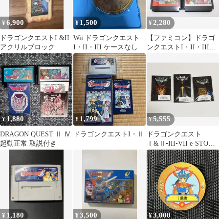
6,900
1,500
2,280
¥
¥
¥
ドラゴンクエストI &II
Wii ドラゴンクエスト
【ファミコン】ドラゴ
アクリルブロック
I・II・III ケースなし
ンクエストI・II・III・
IV 4本セット
1,880
1,799
5,555
¥
¥
¥
DRAGON QUEST Ⅱ Ⅳ
ドラゴンクエストI・Ⅱ
ドラゴンクエスト
起動正常 取説付き
Ⅰ&Ⅱ•III•VII e-STORE
購入特典 ピンズ
1,180
3,500
3,000
¥
¥
¥