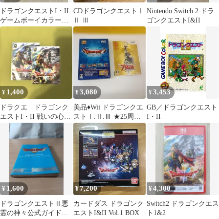
ドラゴンクエストI・II
CDドラゴンクエストⅠ
Nintendo Switch 2 ドラ
ゲームボーイカラーソ
Ⅱ Ⅲ
ゴンクエストI&II
フト
1,400
3,080
3,453
¥
¥
¥
ドラクエ ドラゴンク
美品♦Wii ドラゴンクエ
GB／ドラゴンクエスト
エストI・II 戦いの心得
ストⅠ.Ⅱ.Ⅲ ★25周年
I・II
セット イオン限定購
記念 &ゼルダの伝説
入特典
1,600
7,200
4,300
¥
¥
¥
ドラゴンクエストⅡ悪
カードダス ドラゴンク
Switch2 ドラゴンクエス
霊の神々公式ガイドブ
エストI&II Vol.1 BOX
ト1&2