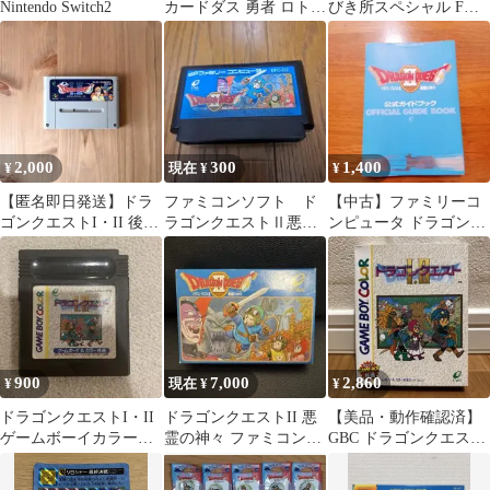
Nintendo Switch2
カードダス 勇者 ロトの
びき所スペシャル F賞
血を引く者
D賞 セット ドラゴン
クエストⅡ
2,000
300
1,400
¥
現在 ¥
¥
【匿名即日発送】ドラ
ファミコンソフト ド
【中古】ファミリーコ
ゴンクエストI・II 後期
ラゴンクエストⅡ悪霊
ンピュータ ドラゴンク
版 すぎやまこういちバ
の神々
エストⅡ 公式ガイドブ
ージョン
ック
900
7,000
2,860
¥
現在 ¥
¥
ドラゴンクエストI・II
ドラゴンクエストII 悪
【美品・動作確認済】
ゲームボーイカラー共
霊の神々 ファミコンソ
GBC ドラゴンクエスト
通
フト 取扱説明書•ハガ
1・2 外箱・内箱・ハガ
キあり
キ付き