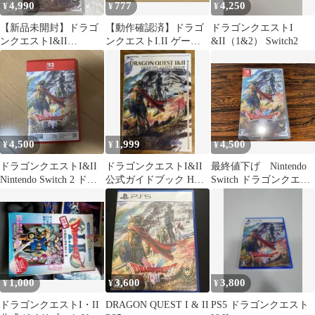
4,990
777
4,250
¥
¥
¥
【新品未開封】ドラゴ
【動作確認済】ドラゴ
ドラゴンクエストI
ンクエストI&II
ンクエストI.II ゲーム
&II（1&2） Switch2
Nintendo Switch
ボーイカラー
4,500
1,999
4,500
¥
¥
¥
ドラゴンクエストI&II
ドラゴンクエストI&II
最終値下げ Nintendo
Nintendo Switch 2 ドラ
公式ガイドブック HD-
Switch ドラゴンクエス
クエ1 2
2D版 デジタルコード未
トI&II
使用
1,000
3,600
3,800
¥
¥
¥
ドラゴンクエストI・II
DRAGON QUEST I & II
PS5 ドラゴンクエスト