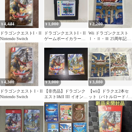
4,444
1,000
2,200
¥
¥
¥
ドラゴンクエストI・II
ドラゴンクエストI・II
Wii ドラゴンクエスト
Nintendo Switch
ゲームボーイカラー
Ⅰ・Ⅱ・Ⅲ 25周年記
GBC ドラクエ
念 SK2714/A
4,300
3,000
3,880
¥
¥
¥
ドラゴンクエスト I・II
【非売品】ドラゴンク
【wii】ドラクエ2本セ
Nintendo Switch
エストI&II III イオン限
ット（バトルロード /
定購入特典セット
25周年I・II・III）