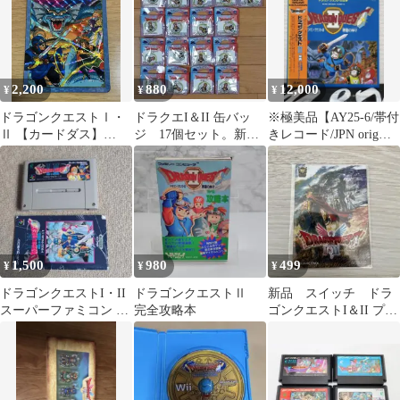
2,200
880
12,000
¥
¥
¥
ドラゴンクエストⅠ・
ドラクエI＆II 缶バッ
※極美品【AY25-6/帯付
Ⅱ 【カードダス】
ジ 17個セット。新
きレコード/JPN orig】
No.42 VSシドー最終決
品 未開封
ドラゴンクエストII
戦
1,500
980
499
¥
¥
¥
ドラゴンクエストI・II
ドラゴンクエストⅡ
新品 スイッチ ドラ
スーパーファミコン ソ
完全攻略本
ゴンクエストI＆II プロ
フト
モカード ドラクエ
特典