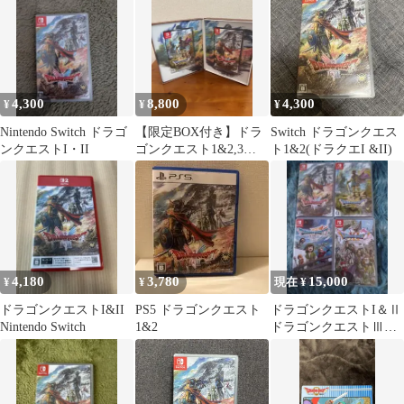
4,300
8,800
4,300
¥
¥
¥
Nintendo Switch ドラゴ
【限定BOX付き】ドラ
Switch ドラゴンクエス
ンクエストI・II
ゴンクエスト1&2,3
ト1&2(ドラクエI &II)
switch版 セット販売
4,180
3,780
15,000
¥
¥
現在 ¥
ドラゴンクエストI&II
PS5 ドラゴンクエスト
ドラゴンクエストI＆Ⅱ
Nintendo Switch
1&2
ドラゴンクエストⅢド
ラゴンクエストⅦドラ
ゴンクエストⅩⅠ