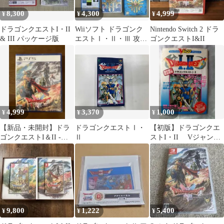
8,300
4,300
4,999
¥
¥
¥
ドラゴンクエストI・II
Wiiソフト ドラゴンク
Nintendo Switch 2 ドラ
& III パッケージ版
エストⅠ・Ⅱ・Ⅲ 攻略
ゴンクエストI&II
本セット
4,999
3,370
1,000
¥
¥
¥
【新品・未開封】ドラ
ドラゴンクエストⅠ・
【初版】ドラゴンクエ
ゴンクエストI＆II -
Ⅱ
ストI・II Vジャンプ
PS5
ブックス 攻略本
9,800
1,222
5,400
¥
¥
¥