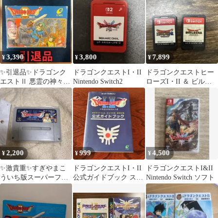
3,390
3,800
7,899
¥
¥
¥
✨引退品✨ドラゴンク
ドラゴンクエストI・II
ドラゴンクエストヒー
エストⅡ 悪霊の神々
Nintendo Switch2
ローズI・II ＆ ビルダ
DRAGON QUEST ファ
ーズ Switch ソフト
ミコン
2,200
999
4,500
¥
¥
¥
✨激貴重✨すぎやまこ
ドラゴンクエストI・II
ドラゴンクエストI&II
ういち版スーパーファ
公式ガイドブック スー
Nintendo Switch ソフト
ミコン ドラゴンクエス
パーファミコン
トI・II ソフト