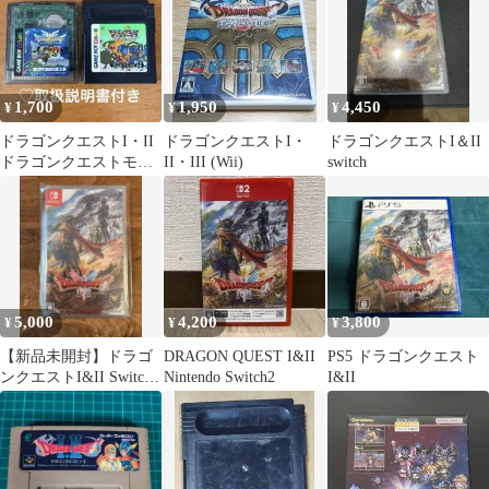
1,700
1,950
4,450
¥
¥
¥
ドラゴンクエストI・II
ドラゴンクエストI・
ドラゴンクエストI＆II
ドラゴンクエストモン
II・III (Wii)
switch
スターズ2 ソフト2本セ
ット
5,000
4,200
3,800
¥
¥
¥
【新品未開封】ドラゴ
DRAGON QUEST I&II
PS5 ドラゴンクエスト
ンクエストI&II Switch
Nintendo Switch2
I&II
スイッチ ドラクエ1・2