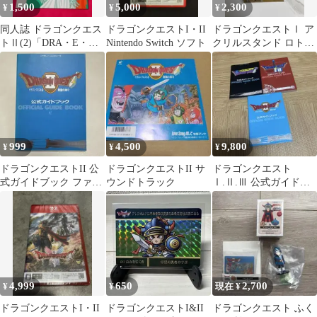
1,500
5,000
2,300
¥
¥
¥
同人誌 ドラゴンクエス
ドラゴンクエストI・II
ドラゴンクエストⅠ ア
トⅡ(2)「DRA・E・
Nintendo Switch ソフト
クリルスタンド ロトの
MOON」コゲどんぼ
血を引く者
999
4,500
9,800
¥
¥
¥
ドラゴンクエストII 公
ドラゴンクエストII サ
ドラゴンクエスト
式ガイドブック ファミ
ウンドトラック
Ⅰ.Ⅱ.Ⅲ 公式ガイドブ
リーコンピュータ
ック
4,999
650
2,700
¥
¥
現在 ¥
ドラゴンクエストI・II
ドラゴンクエストI&II
ドラゴンクエスト ふく