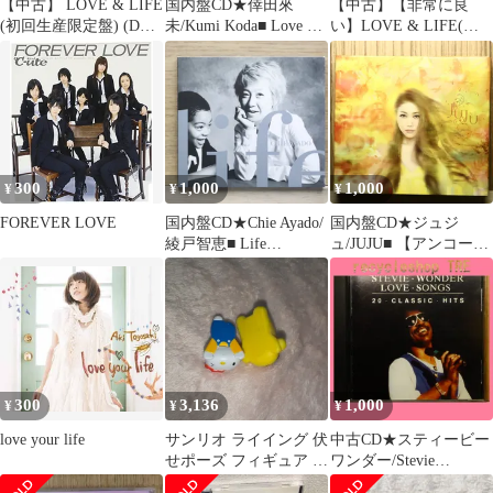
【中古】 LOVE & LIFE
国内盤CD★倖田來
【中古】【非常に良
(初回生産限定盤) (DVD
未/Kumi Koda■ Love Me
い】LOVE & LIFE(初
付)
Back(DVD付)【ドラマ
回生産限定盤)(DVD付)
「謎解きはディナーの
ggw725x
あとで」OP曲】
【RZCD59026/49880645
90261】C24201
300
1,000
1,000
¥
¥
¥
FOREVER LOVE
国内盤CD★Chie Ayado/
国内盤CD★ジュジ
綾戸智恵■ Life
ュ/JUJU■ 【アンコール
【EWCD0011/45359260
プレス】JUJU(初回生産
00545】N22276
限定盤)
【AICL2090/454740300
9262】S52991
300
3,136
1,000
¥
¥
¥
love your life
サンリオ ライイング 伏
中古CD★スティービー
せポーズ フィギュア ハ
ワンダー/Stevie
ローキティ ポムポムプ
Wonder■ LOVE SONGS