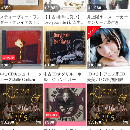
350
5,980
1,980
¥
¥
¥
スティーヴィー・ワン
【中古-非常に良い】
井上陽水 – スニーカー
ダー・グレイテスト・
love your life (初回生産
ダンサー / 帯付き
ヒッツ
限定盤) (DVD付)
10%OFF
900
1,000
8,500
¥
¥
¥
中古CD★ジュリー・ク
中古CD★ダリル・ホー
【中古】アニメ系CD
ルーズ/Julie Cruise■
ル ジョン・オー
愛美 / LOVE[初回限定
Voice of Love
ツ/Daryl Hall & John
盤]
【9453902/00936245390
Oates■ Do It For Love
25】F24294
【/0826948010020】
X77039
10%OFF
3,290
900
7,170
¥
¥
¥