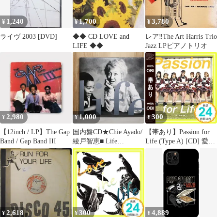
1,240
1,700
3,780
¥
¥
¥
ライヴ 2003 [DVD]
◆◆ CD LOVE and
レア‼️The Art Harris Trio
LIFE ◆◆
Jazz LPピアノトリオ
2,980
1,000
300
¥
¥
¥
【12inch / LP】The Gap
国内盤CD★Chie Ayado/
【帯あり】Passion for
Band / Gap Band III
綾戸智恵■ Life
Life (Type A) [CD] 愛乙
【EWCD0011/45359260
女☆DOLL_07
00545】U53489
2,618
300
4,889
¥
¥
¥