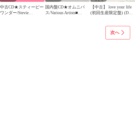
中古CD★スティービー
国内盤CD★オムニバ
【中古】 love your life
ワンダー/Stevie
ス/Various Artists■
(初回生産限定盤) (DVD
Wonder■ LOVE SONGS
MAX3
付)
20 CLASSIC HIT
【SRCS8200/498800982
【5300372/07314530037
0095】L03716
次へ
29】J20300