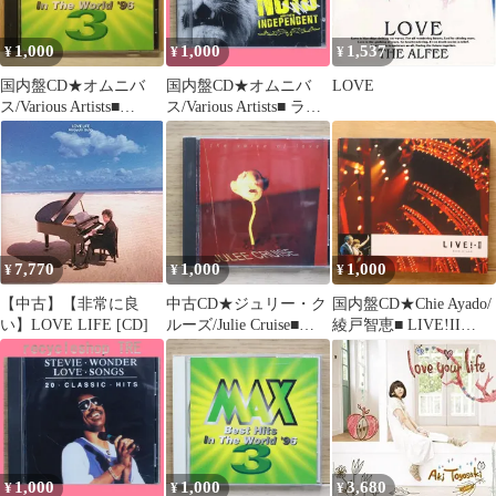
1,000
1,000
1,537
¥
¥
¥
国内盤CD★オムニバ
国内盤CD★オムニバ
LOVE
ス/Various Artists■
ス/Various Artists■ ラガ
MAX3
ナッツ・ヴァイブス セ
【SRCS8200/498800982
レクテッド・バイ・イ
0095】O50113
ンディペンデント
【VICP63404/498800250
2394】J21536
7,770
1,000
1,000
¥
¥
¥
【中古】【非常に良
中古CD★ジュリー・ク
国内盤CD★Chie Ayado/
い】LOVE LIFE [CD]
ルーズ/Julie Cruise■
綾戸智恵■ LIVE!II
Voice of Love
【EWCD0041/45359260
【9453902/00936245390
01344】U73996
25】L21074
1,000
1,000
3,680
¥
¥
¥