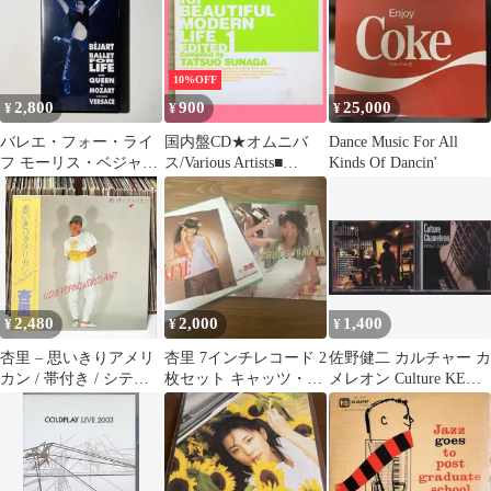
10%OFF
2,800
900
25,000
¥
¥
¥
バレエ・フォー・ライ
国内盤CD★オムニバ
Dance Music For All
フ モーリス・ベジャー
ス/Various Artists■
Kinds Of Dancin'
ル・バレエ団音楽：ク
MUSIC for BEAUTIFUL
イーン ビデオ
MODERN LIFE
EDITED1
【PICL1248/4988102205
157】D22097
2,480
2,000
1,400
¥
¥
¥
杏里 – 思いきりアメリ
杏里 7インチレコード 2
佐野健二 カルチャー カ
カン / 帯付き / シテ
枚セット キャッツ・ア
メレオン Culture KENJI
ィ・ポップ
イ
SANO