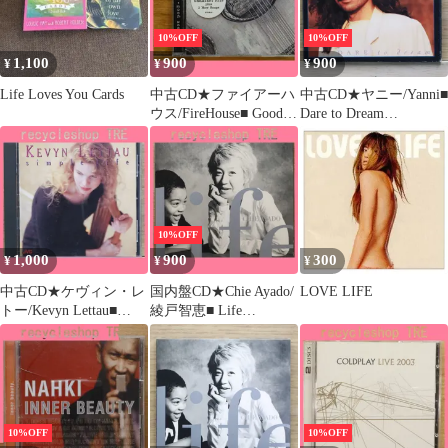
10%OFF
10%OFF
1,100
900
900
¥
¥
¥
Life Loves You Cards
中古CD★ファイアーハ
中古CD★ヤニー/Yanni■
ウス/FireHouse■ Good
Dare to Dream
Acoustics
【01005820962/0010058
【EK67610/0074646761
209621】F22035
021】J04695
10%OFF
1,000
900
300
¥
¥
¥
中古CD★ケヴィン・レ
国内盤CD★Chie Ayado/
LOVE LIFE
トー/Kevyn Lettau■
綾戸智恵■ Life
Simple Life
【EWCD0011/45359260
【JVC/0009119201629】
00545】E21442
J21360
10%OFF
10%OFF