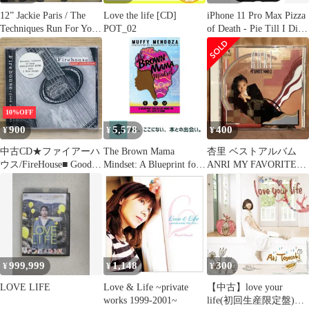
12” Jackie Paris / The
Love the life [CD]
iPhone 11 Pro Max Pizza
Techniques Run For Your
POT_02
of Death - Pie Till I Die -
Life / Love Is A Gamble
Grim Reaper Pizza Love
WR4600 Mummy /00250
スマホケース
10%OFF
900
5,578
400
¥
¥
¥
中古CD★ファイアーハ
The Brown Mama
杏里 ベストアルバム
ウス/FireHouse■ Good
Mindset: A Blueprint for
ANRI MY FAVORITE
Acoustics
Black Moms on Life,
SONGS 2 CD
【EK67610/0074646761
Love and Home [ペーパ
021】F22537
ーバック] Mendoza,
Muffy; Walker, Diam…
999,999
1,148
300
¥
¥
¥
LOVE LIFE
Love & Life ~private
【中古】love your
works 1999-2001~
life(初回生産限定盤)