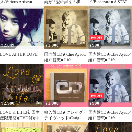
ス/Various Artists■
雨が / 愛の絆を / 和レ
ド/Biohazard■ A STATE
MAX3
ゲエ
OF THE WORLD ADDR
【SRCS8200/498800982
【9455952/00936245595
0095】D26166
28】V70540
10%OFF
2,649
1,000
900
¥
¥
¥
LOVE AFTER LOVE
国内盤CD★Chie Ayado/
国内盤CD★Chie Ayado/
綾戸智恵■ Life
綾戸智恵■ Life
【EWCD0011/45359260
【EWCD0011/45359260
00545】Y52148
00545】E01471
10%OFF
2,980
1,000
900
¥
¥
¥
LOVE & LIFE(初回生
輸入盤CD★クレイグ・
国内盤CD★Chie Ayado/
産限定盤)(DVD付)(中古
デイヴィッド/Craig
綾戸智恵■ Life
品)
David■ Signed Sealed
【EWCD0011/45359260
Delivered
00545】C21326