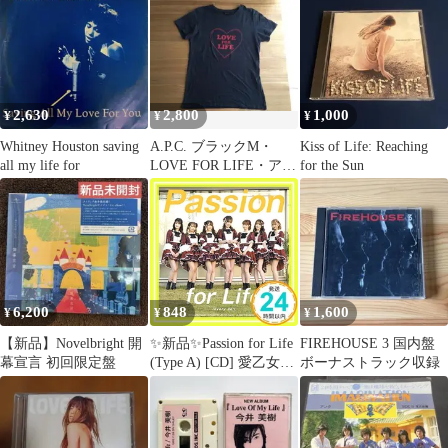
2,630
2,800
1,000
¥
¥
¥
Whitney Houston saving
A.P.C. ブラックM・
Kiss of Life: Reaching
all my life for
LOVE FOR LIFE・アー
for the Sun
ペーセー
6,200
848
1,600
¥
¥
¥
【新品】Novelbright 開
✨新品✨Passion for Life
FIREHOUSE 3 国内盤
幕宣言 初回限定盤
(Type A) [CD] 愛乙女
ボーナストラック収録
☆DOLL_11