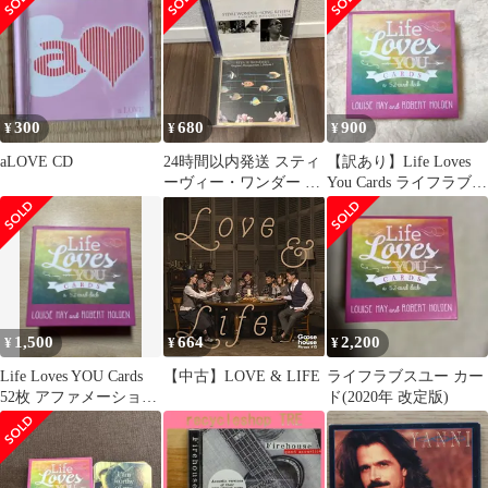
リン まとめ
20 CLASSIC HIT
【5300372/07314530037
29】R71916
300
680
900
¥
¥
¥
aLOVE CD
24時間以内発送 スティ
【訳あり】Life Loves
ーヴィー・ワンダー ベ
You Cards ライフラブズ
ストアルバムセット
ユー52枚セット
1,500
664
2,200
¥
¥
¥
Life Loves YOU Cards
【中古】LOVE & LIFE
ライフラブスユー カー
52枚 アファメーション
ド(2020年 改定版)
カード