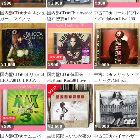
900
1,000
900
¥
¥
¥
国内盤CD★ナキ＆シュ
国内盤CD★Chie Ayado/
中古CD★コールドプレ
ガー・マイノッ
綾戸智恵■ Life
イ/Coldplay■ Live 2003
ト/NAHKI AND SUGAR
【EWCD0011/45359260
(Bonus Dvd)
MINOTT■ Inner Beauty
00545】N22202
【724359901404/072435
【SRCS8003/498800980
9901404】E21192
0394】G22627
10%OFF
1,000
900
1,000
¥
¥
¥
国内盤CD★DJ リカ/DJ
国内盤CD★倖田來
中古CD★メリッサ・フ
LICCA■ DJ LICCA
未/Kumi Koda■ Love Me
ェリック/Melissa
”L★STATION”
Back(DVD付)【ドラマ
Ferrick■ Massive Blur
【XNKC10018/45447190
「謎解きはディナーの
【7825022/00756782502
07944】P56481
あとで」OP曲】
24】X75600
【RZCD59026/49880645
90261】J01176
10%OFF
900
2,680
1,000
¥
¥
¥
国内盤CD★オムニバ
吉田拓郎 – いつか夜の
中古CD★バイオハザー