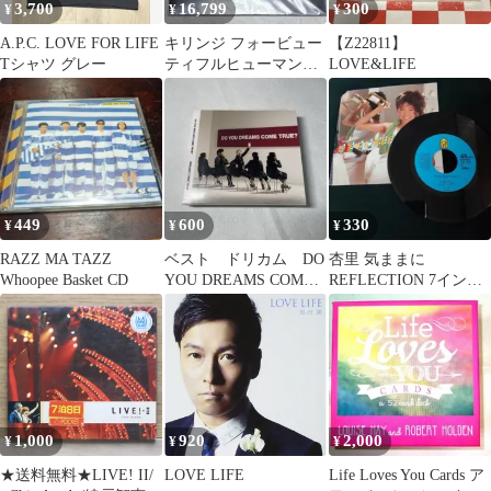
3,700
16,799
300
¥
¥
¥
A.P.C. LOVE FOR LIFE
キリンジ フォービュー
【Z22811】
Tシャツ グレー
ティフルヒューマンラ
LOVE&LIFE
イフ LP レコード 2枚組
449
600
330
¥
¥
¥
RAZZ MA TAZZ
ベスト ドリカム DO
杏里 気ままに
Whoopee Basket CD
YOU DREAMS COME
REFLECTION 7インチ
TRUE? CD+DVD
レコード
1,000
920
2,000
¥
¥
¥
★送料無料★LIVE! II/
LOVE LIFE
Life Loves You Cards ア