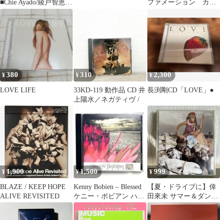
■Chie Ayado/綾戸智恵
ファメーション カー
【4948722088073/EMC
ド
D0041】F05184
380
310
2,300
¥
¥
¥
LOVE LIFE
33KD-119 動作品 CD 井
長渕剛CD「LOVE」●
上陽水／ネガティヴ /
1,900
1,500
999
¥
¥
¥
BLAZE / KEEP HOPE
Kenny Bobien – Blessed
【夏・ドライブに】倖
ALIVE REVISITED
ケニー・ボビアン ハウ
田來未 サマー＆ダンス
ス ガラージ
シングル3枚セット