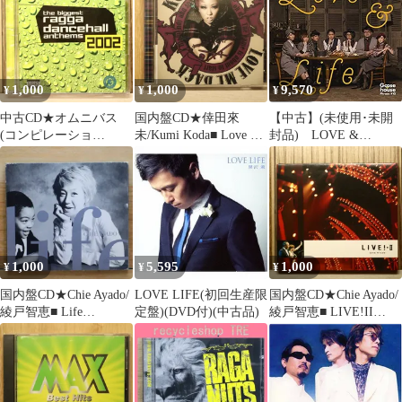
【2733585/06025273358
58】J00606
1,000
1,000
9,570
¥
¥
¥
中古CD★オムニバス
国内盤CD★倖田來
【中古】(未使用･未開
(コンピレーショ
未/Kumi Koda■ Love Me
封品) LOVE &
ン)/Omnibus
Back(DVD付)【ドラマ
LIFE(初回生産限定盤)
(Compilation)■ Biggest
「謎解きはディナーの
(DVD付) df5ndr3
Ragga Dancehall Anthems
あとで」OP曲】
2002
【RZCD59026/49880645
【GREZCD4004/060181
90261】P51910
1840429】Y75274
1,000
5,595
1,000
¥
¥
¥
国内盤CD★Chie Ayado/
LOVE LIFE(初回生産限
国内盤CD★Chie Ayado/
綾戸智恵■ Life
定盤)(DVD付)(中古品)
綾戸智恵■ LIVE!II
【EWCD0011/45359260
【EWCD0041/45359260
00545】K20776
01344】W55740