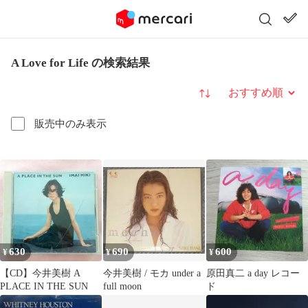
A Love for Life の検索結果
並び替え
販売中のみ表示
630
690
600
¥
¥
¥
【CD】今井美樹 A
今井美樹 / モカ under a
原田真二 a day レコー
PLACE IN THE SUN
full moon
ド