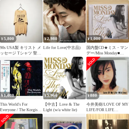
(DVD付)
5,800
2,980
1,000
¥
¥
¥
90s USA製 キリスト メ
Life for Love(中古品)
国内盤CD★ミス・マン
ッセージ Tシャツ 聖書
デー/Miss Monday■
釘 シングルステッチ
Love & The Light (w/a
white lie)
【FLCF4273/498801831
8408】W72871
1,080
5,964
880
¥
¥
¥
This World's For
【中古】Love & The
今井美樹/LOVE OF MY
Everyone / The Korgis
Light (w/a white lie)
LIFE/FOR LIFE
(CD)
FLCF3575 CD □