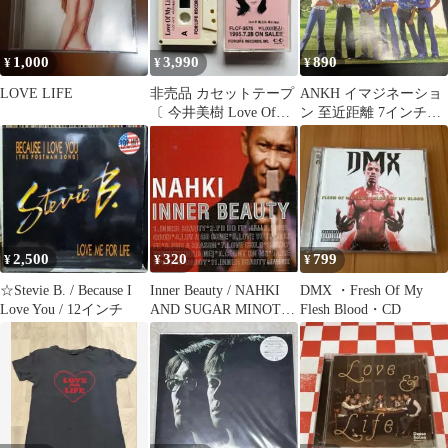
1,000
3,990
890
¥
¥
¥
LOVE LIFE
非売品 カセットテープ
ANKH イマジネーショ
〔 今井美樹 Love Of
ン 至近距離 7インチEP
My Life 〕見本盤
レコード
2,500
320
799
¥
¥
¥
☆Stevie B. / Because I
Inner Beauty / NAHKI
DMX ・Fresh Of My
Love You / 12インチ
AND SUGAR MINOTT
Flesh Blood・CD
(CD)