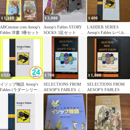
1,100
3,000
400
¥
¥
¥
ABCmouse.com Aesop's
Aesop's Fables STORY
LADDER SERIES
Fables 洋書 3冊セット
SOCKS 3足セット イ
Aesop's Fables レベル1
ソップ寓話
英語学習
518
700
1,800
¥
¥
¥
イソップ物語 Aesop's
SELECTIONS FROM
SELECTIONS FROM
Fables (ラダーシリーズ
AESOP'S FABLES（イ
AESOP'S FABLES
Level 1) [単行本（ソフ
ソップ物語）
トカバー）] [Jul 01,
2005] イソップ_02