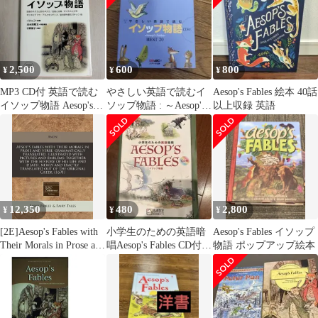
[単行本（ソフトカバ
ー）] イソップ? 出水田
隆文; 宇野 葉子
2,500
600
800
¥
¥
¥
MP3 CD付 英語で読む
やさしい英語で読むイ
Aesop's Fables 絵本 40話
イソップ物語 Aesop's
ソップ物語 : ～Aesop's
以上収録 英語
Fables【日英対訳】
Fables～BEST …
(IBC対訳ライブラリー)
12,350
480
2,800
¥
¥
¥
[2E]Aesop's Fables with
小学生のための英語暗
Aesop's Fables イソップ
Their Morals in Prose and
唱Aesop's Fables CD付
物語 ポップアップ絵本
Verse Grammatically
馬渕教室教材
Translated Illustrated
with Pictures and
Emblems: Together w