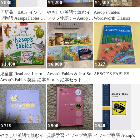
880
1,200
1,500
¥
¥
¥
「新品 IBC」イソッ
やさしい英語で読むイ
Aesop's Fables
プ物語 Aesops Fables (ラ
ソップ物語 : ～Aesop's
Wordsworth Classics
ダーシリーズ Level 1)
Fables～BEST …
[単行本（ソフトカバ
ー）] イソップ
1,400
6,000
327
¥
¥
¥
児童書 Read and Learn
Aesop's Fables & Just So
AESOP’S FABLES
Aesop's Fables 英語 絵本
Stories 絵本セット
719
500
540
¥
¥
¥
やさしい英語で読むイ
英語学習 イソップ物語
イソップ物語 Aesop's