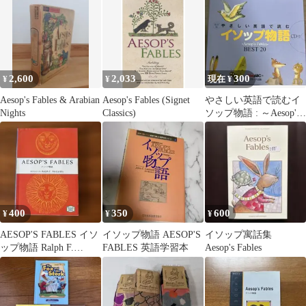
2,600
2,033
300
¥
¥
現在 ¥
Aesop's Fables & Arabian
Aesop's Fables (Signet
やさしい英語で読むイ
Nights
Classics)
ソップ物語 : ～Aesop's
Fables～BEST …
400
350
600
¥
¥
¥
AESOP'S FABLES イソ
イソップ物語 AESOP'S
イソップ寓話集
ップ物語 Ralph F.
FABLES 英語学習本
Aesop's Fables
McCarthy