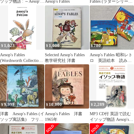
ソップ物語 : ～Aesop's
Aesop's Fables
Fables (ラダーシリーズ
Fables～BEST …
Level 1)／イソップ
1,023
1,000
780
¥
¥
¥
Aesop's Fables
Selected Aesop's Fables
Aesop's Fables 昭和レト
(Wordsworth Collection)
教学研究社 洋書
ロ 英語絵本 読み聞
[ペーパーバック]
かせ ヴィンテージ洋
Aesop; Rackham，
書
Arthur
9,999
10,000
2,289
¥
¥
¥
洋書 Aesop's Fables (イ
Aesop's Fables 洋書
MP3 CD付 英語で読む
ソップ寓話集) フリッ
1965年
イソップ物語 Aesop's
ツ・クレデル
Fables【日英対訳】
(IBC対訳ライブラリー)