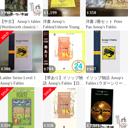
938
1,199
350
¥
¥
¥
【中古】 Aesop’s fables
洋書 Aesop’s
洋書 2冊セット Peter
(Wordsworth classics) /
Fables(Usborne Young
Pan Aesop's Fables
V.S. Vernon Jones、G.K.
Reading)
Chesterton / Wordsworth
Editions Limited
300
704
647
¥
¥
¥
Ladder Series Level 1
【帯あり】イソップ物
イソップ物語 Aesop's
Aesop's Fables
語 Aesop's Fables【日本
Fables (ラダーシリーズ
語ナビ付き】 (ナビつ
Level 1)
き洋書シリーズ) [新書]
イソップ; V.S.ヴァーノ
ン ジョーンズ_07
350
350
3,311
¥
¥
¥