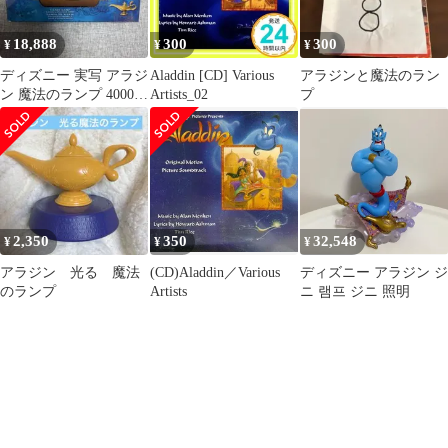
18,888
300
300
¥
¥
¥
ディズニー 実写 アラジ
Aladdin [CD] Various
アラジンと魔法のラン
ン 魔法のランプ 4000個
Artists_02
プ
限定 Disney
2,350
350
32,548
¥
¥
¥
アラジン 光る 魔法
(CD)Aladdin／Various
ディズニー アラジン ジ
のランプ
Artists
ニ 램프 ジニ 照明