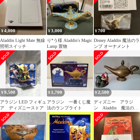
4,000
3,000
700
¥
¥
¥
Aladdin Light Mate 無線
り*う様 Aladdin's Magic
Disney Aladdin 魔法のラ
照明スイッチ
Lamp 置物
ンプ オーナメント
9,500
1,700
2,500
¥
¥
¥
アラジン LED フィギュ
アラジン 一番くじ魔
ディズニー アラジ
ア ディズニーストア
法のランプライト
ン Aladdin 魔法のラ
ンプ アブーフィギュ
ア