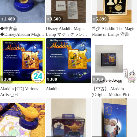
1,480
3,500
5,899
¥
¥
¥
◆中古品
Disney Aladdin Magic
希少 Aladdin The Magic
◆DisneyAladdin Magic
Lamp マジックラン
Name in Lamps 洋書
Lamp 本体 13-1319
プ ネックレス
300
300
300
¥
¥
¥
Aladdin [CD] Various
Aladdin
【中古】 Aladdin
Artists_03
(Original Motion Picture
Soundtrack) [import] /
Alan Menken、Howard
Ashman、Tim Rice /
Walt Disney Records