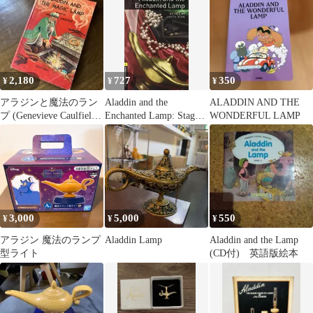
2,180
727
350
¥
¥
¥
アラジンと魔法のラン
Aladdin and the
ALADDIN AND THE
プ (Genevieve Caulfield)
Enchanted Lamp: Stage 1
WONDERFUL LAMP
1950
(Bookworms Series)
3,000
5,000
550
¥
¥
¥
アラジン 魔法のランプ
Aladdin Lamp
Aladdin and the Lamp
型ライト
(CD付) 英語版絵本