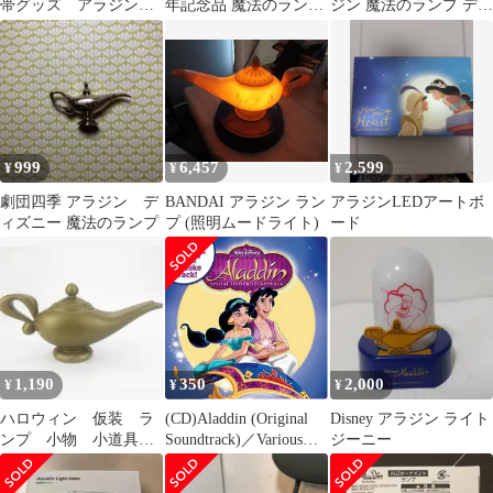
帯グッズ アラジン
年記念品 魔法のランプ
ジン 魔法のランプ ディ
USBハブ4ポート
LED (ジャンク品) K95
スプレイフィギュア
999
6,457
2,599
¥
¥
¥
劇団四季 アラジン デ
BANDAI アラジン ラン
アラジンLEDアートボ
ィズニー 魔法のランプ
プ (照明ムードライト)
ード
1,190
350
2,000
¥
¥
¥
ハロウィン 仮装 ラ
(CD)Aladdin (Original
Disney アラジン ライト
ンプ 小物 小道具
Soundtrack)／Various
ジーニー
アラジンと魔法のラン
Artists、Alan Menke
プ Dハロ