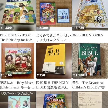
1,800
2,300
2,780
¥
¥
¥
BIBLE STORYBOOK
よくみてさがそう せい
366 BIBLE STORIES
The Bible App for Kids
しょえほんクリスマス
こどもDAY BY DAYバ
イブル
1,100
350
1,900
¥
¥
¥
英語絵本 Baby Moses
図解 聖書 THE HOLY
美品 The Devotional
(Bible Friends モーセの
BIBLE 普及版 西東社
Children's BIBLE 洋書
絵本