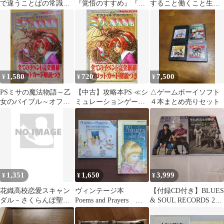
で違うことばの常識・
『覚悟のすすめ』『人
すること働くこと生き
大阪学 関西人２冊セ
生賭けて』阪神タイガ
ること 松本隆博 松
ット 値下げ中
ース 鉄人の生き様
本人志 浜田雅功他
1,580
720
7,500
¥
¥
¥
PSミサの魔法物語～乙
【中古】攻略本PS ≪シ
△ゲームボーイソフト
女のバイブル～オフィ
ミュレーションゲーム
４本まとめ売りセット
シャルガイドブック高
≫ PS ミサの魔法物語
田明美のイラスト有
～乙女のバイブル～ オ
フィシャルガイドブッ
ク
1,351
1,650
3,999
¥
¥
¥
花織高校恋愛スキャン
ヴィンテージ本
【付録CD付き】BLUES
ダル－さくらんぼ聖書
Poems and Prayers 愛
& SOUL RECORDS 2冊
（バイブル）－?/ 藤本
らしい子どものイラス
セット
ひとみ
ト