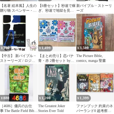
【名著 絵本風】人生の
【6冊セット】秒速で稼
新バイブル・ストーリ
贈り物 スペンサー・ジ
ぎ、秒速で地獄を見た
ーズ
ョンソン
男。与沢翼「天国と地
獄」完全網羅セット
300
1,499
3,500
¥
¥
¥
【中古】 新バイブル・
【まとめ売り】恋バナ
The Picture Bible,
ストーリーズ / ロジャ
青・赤 2冊セット by
comics, manga 聖書
ー・パルバース、柴田
Yoshi
元幸 / 集英社
880
1,200
1,399
¥
¥
¥
［4686］傭兵のお仕
The Greatest Joker
ファンブック 約束のネ
事:The Battle Field Bible/
Stories Ever Told
バーランド0 超考察本