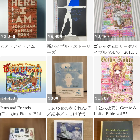
る7つの約束事
問題集
2,200
6,499
2,460
¥
¥
¥
ヒア・アイ・アム
新バイブル・ストーリ
ゴシック&ロリータバ
ーズ
イブル Vol.46 2012年
冬号
4,433
300
1,787
¥
¥
¥
Jesus and Friends
しあわせのかくれんぼ
【公式販売】Gothic &
(Changing Picture Bible
／絵本／くじけそうな
Lolita Bible vol.55
Stories) Martin, Stuart
時に読んでほしい一冊
／心温まるストーリー