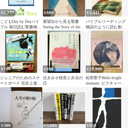
1,777
600
2,841
¥
¥
¥
こどもDay by Dayバイ
展望台から見る聖書
バイブルリーディング
ブル 毎日読む聖書物語
Seeing the Story of the
物語のように読む創世
(いのちのことば社) ジ
Bible
記
ュリエット・デイビッ
ド; ジェイン・ヘイズ
and 長島 瑛子
700
600
18,900
¥
¥
¥
ジュニアのためのスケ
泣きみそ校長と弁当の
松田聖子Bible-bright
ートボード 完全上達バ
日
moment- ピクチャーレ
イブル ムービー付き
ーベルアナログLP
堀米雄斗選手
300
3,000
859
¥
¥
¥