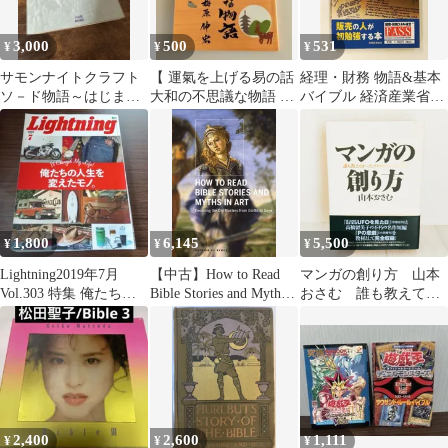
3,000
500
531
¥
¥
¥
サモンナイトクラフト
【 運氣を上げる易の話
経理・財務 物語&基本
ソ－ド物語～はじまり
大和の不思議な物語 】
バイブル 経済産業省活
の石～剣製聖典
梅原伸宏 鉛筆線以
用 初勉強必携 長岡 和
外、一読美品
範 税務経理協会
1,800
6,145
5,500
¥
¥
¥
Lightning2019年7月
【中古】How to Read
マンガの創り方 山本
Vol.303 特集 俺たちの
Bible Stories and Myths
おさむ 誰も教えてく
人生を変えたモノ
in Art: Decoding the Old
れなかったプロのスト
Masters from Giotto to
ーリーづくり
Goya
2,400
2,600
1,111
¥
¥
¥