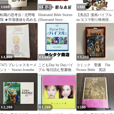
600
4,192
888
¥
¥
¥
転職の思考法 / 北野唯
Illustrated Bible Stories
【美品】漫画バイブル
我 ★市場価値を高める
(Illustrated Story
no.5(コマ割り映画技法
Collections) [ペーパーバ
編)
ック] Usborne; Joven,
John
4,800
1,682
3,200
¥
¥
¥
7475.プレシャスモーメ
こどもDay by Dayバイ
コミック 聖書 The
ント・ Stories fromthe
ブル 毎日読む聖書物語
Picture Bible 英語
Bible本
(いのちのことば社) ジ
800ページ
ュリエット・デイビッ
ド? ジェイン・ヘイズ;
長島 瑛子
2,200
1,260
500
¥
¥
¥