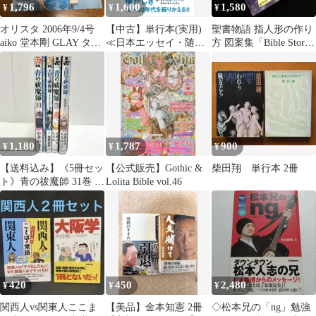
1,796
1,600
1,580
¥
¥
¥
オリスタ 2006年9/4号
【中古】単行本(実用)
聖書物語 指人形の作り
aiko 堂本剛 GLAY タッ
≪日本エッセイ・随筆
方 図案集「Bible Story
キー&翼
≫ ぼくらの70?80年代
Puppets」
青春録 / 黒沢哲哉
1,180
1,787
900
¥
¥
¥
【送料込み】《5冊セッ
【公式販売】Gothic &
柴田翔 単行本 2冊
ト》青の祓魔師 31巻 ポ
Lolita Bible vol.46
ケット画廊 カラーバイ
ブル 小説
420
450
2,480
¥
¥
¥
関西人vs関東人ここま
【美品】金本知憲 2冊
◇松本兄の「ng」勉強