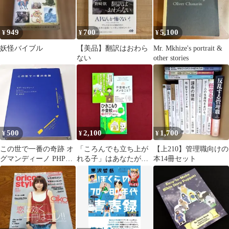
949
700
5,100
¥
¥
¥
妖怪バイブル
【美品】翻訳はおわら
Mr. Mkhize's portrait &
ない
other stories
500
2,100
1,700
¥
¥
¥
この世で一番の奇跡 オ
「ころんでも立ち上が
【上210】管理職向けの
グマンディーノ PHP研
れる子」はあなたが育
本14冊セット
究所 自己啓発 単行本
てる /不登校ってダメな
名著
こと?/他１冊