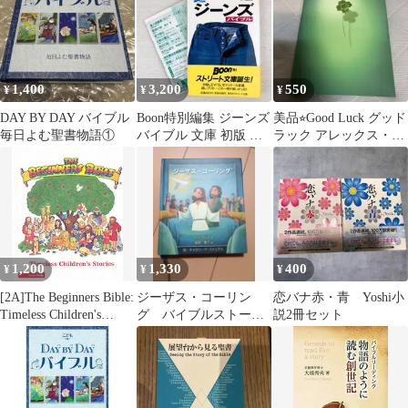
1,400
3,200
550
¥
¥
¥
DAY BY DAY バイブル
Boon特別編集 ジーンズ
美品⭐︎Good Luck グッド
毎日よむ聖書物語①
バイブル 文庫 初版 帯
ラック アレックス・ロ
付き
ビラ 田内志文 訳
1,200
1,330
400
¥
¥
¥
[2A]The Beginners Bible:
ジーザス・コーリン
恋バナ赤・青 Yoshi小
Timeless Children's
グ バイブルストーリ
説2冊セット
Stories
ーブック