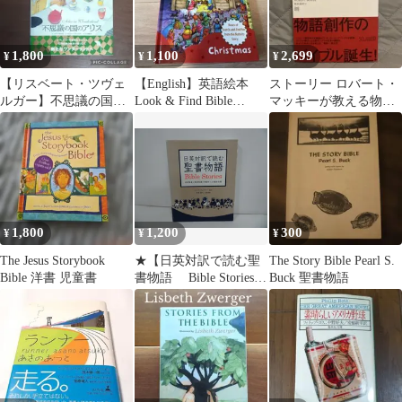
1,800
1,100
2,699
¥
¥
¥
【リスベート・ツヴェ
【English】英語絵本
ストーリー ロバート・
ルガー】不思議の国の
Look & Find Bible
マッキーが教える物語
アリス
Stories
の基本と原則 越前敏
弥訳
1,800
1,200
300
¥
¥
¥
The Jesus Storybook
★【日英対訳で読む聖
The Story Bible Pearl S.
Bible 洋書 児童書
書物語 Bible Stories】
Buck 聖書物語
ニーナ・ウェグナー