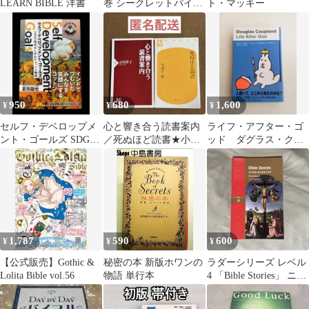
LEARN BIBLE 洋書
巻 シークレットバイブ
ト・マッキー
ル
950
680
1,600
¥
¥
¥
セルフ・デベロップメ
心と響き合う読書案内
ライフ・アフター・ゴ
ント・ゴールズ SDGs
／死ぬほど読書★小川
ッド ダグラス・クー
時代のしあわせコット
洋子／丹羽宇一郎【新
プランド
ン物語
書2冊セット】
1,787
590
600
¥
¥
¥
【公式販売】Gothic &
秘密の本 新版ホワンの
ラダーシリーズ レベル
Lolita Bible vol.56
物語 単行本
4 「Bible Stories」 ニー
ナウェグナー著