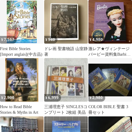
高部正樹
人と鬼1000年目の真実
の3冊
7,517
940
4,980
¥
¥
¥
First Bible Stories
ドレ画 聖書物語 山室静
激レア★ヴィンテージ
[Import anglais](中古品)
著
バービー資料集Barbie
Fashion Vol.1 洋書
2,900
6,999
2,980
¥
¥
¥
How to Read Bible
三浦理恵子 SINGLESコ
COLOR BIBLE 聖書 3
Stories & Myths in Art
ンプリート 2枚組 美品
冊セット