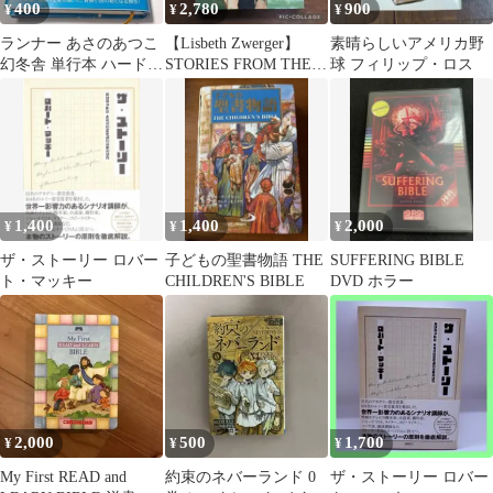
400
2,780
900
¥
¥
¥
ランナー あさのあつこ
【Lisbeth Zwerger】
素晴らしいアメリカ野
幻冬舎 単行本 ハードカ
STORIES FROM THE
球 フィリップ・ロス
バー 青春小説 小説 本
BIBLE
1,400
1,400
2,000
¥
¥
¥
ザ・ストーリー ロバー
子どもの聖書物語 THE
SUFFERING BIBLE
ト・マッキー
CHILDREN'S BIBLE
DVD ホラー
2,000
500
1,700
¥
¥
¥
My First READ and
約束のネバーランド 0
ザ・ストーリー ロバー