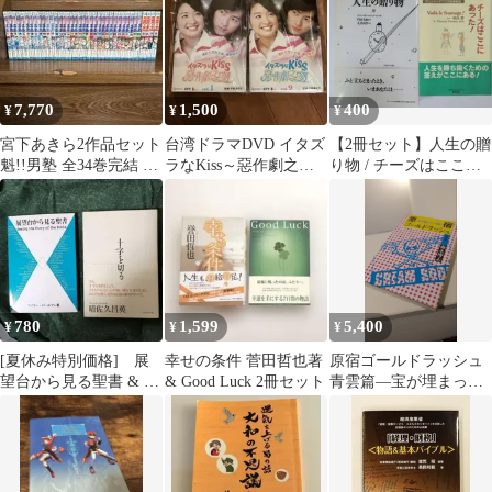
7,770
1,500
400
¥
¥
¥
宮下あきら2作品セット
台湾ドラマDVD イタズ
【2冊セット】人生の贈
魁!!男塾 全34巻完結 ＋
ラなKiss～惡作劇之
り物 / チーズはここに
バラモンの家族 全4巻
吻 全15巻 レンタル
あった! 心に響く絵
完結
落ち
本・物語
780
1,599
5,400
¥
¥
¥
[夏休み特別価格] 展
幸せの条件 菅田哲也著
原宿ゴールドラッシュ
望台から見る聖書 & 十
& Good Luck 2冊セット
青雲篇―宝が埋まって
字を切る 2冊セット
いる街 (エンジェルワ
ークス) 森永博志