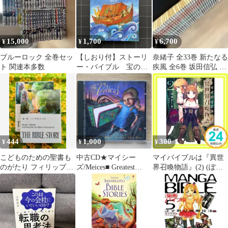
15,000
1,700
6,700
¥
¥
¥
ブルーロック 全巻セッ
【しおり付】ストーリ
奈緒子 全33巻 新たなる
ト 関連本多数
ー・バイブル 宝のよ
疾風 全6巻 坂田信弘 中
うな聖書物語200
原裕 青年漫画 全巻 小
学館
444
1,000
300
¥
¥
¥
こどものための聖書も
中古CD★マイシー
マイバイブルは『異世
のがたり フィリップ・
ズ/Meices■ Greatest
界召喚物語』(2) (ぽに
ターナー
Bible Stories Never Told
きゃんBOOKSライトノ
【/0756061020524】
ベルシリーズ) [文庫]
E01778
ポモドーロ; やすも_03