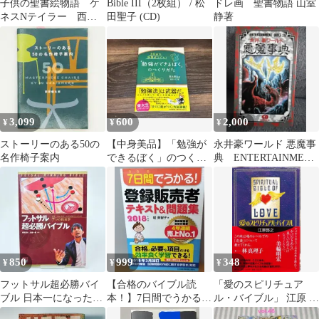
子供の聖書絵物語 ケ
Bible III（2枚組） / 松
ドレ画 聖書物語 山室
ネスNテイラー 西
田聖子 (CD)
静著
満 いのちのことば
社 聖書 バイブル
3,099
600
2,000
¥
¥
¥
ストーリーのある50の
【中身美品】「勉強が
永井豪ワールド 悪魔事
名作椅子案内
できるぼく」のつくり
典 ENTERTAINMENT
かた （清水章弘）
BIBLE 28 新書版
850
999
348
¥
¥
¥
フットサル超必勝バイ
【合格のバイブル読
「愛のスピリチュア
ブル 日本一になったチ
本！】7日間でうかる！
ル・バイブル」 江原 啓
ームが本当にやってい
登録販売者テキスト&
之