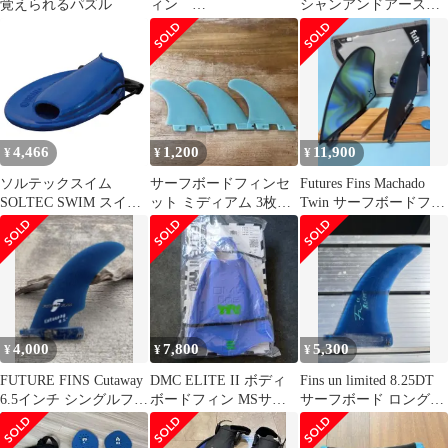
覚えられるパズル
ィン
シャンアンドアース
BLUE×CHARCOAL エ
EZI RIDER 6’6 青
リートマックス
ELITE MAX FINS ディ
ーエムシー DMC fins
4,466
1,200
11,900
¥
¥
¥
ソルテックスイム
サーフボードフィンセ
Futures Fins Machado
SOLTEC SWIM スイミ
ット ミディアム 3枚入
Twin サーフボードフィ
ング 新トライタンフィ
り
ン
ン TRITAN FINS PDF
Fins ユニセックス ブル
ー Lサイズ 26～28cm
水泳 プール 練習 トレ
ーニング 4泳法 2011051
ブルー
4,000
7,800
5,300
¥
¥
¥
FUTURE FINS Cutaway
DMC ELITE II ボディ
Fins un limited 8.25DT
6.5インチ シングルフィ
ボードフィン MSサイ
サーフボード ロングボ
ン
ズ
ードフィン