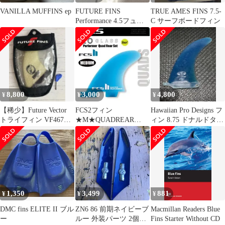
VANILLA MUFFINS ep
FUTURE FINS
TRUE AMES FINS 7.5-
Performance 4.5フュー
C サーフボードフィン
チャーセンターフィン
8,800
3,000
4,800
¥
¥
¥
【稀少】Future Vector
FCS2フィン
Hawaiian Pro Designs フ
トライフィン VF467
★M★QUADREAR
ィン 8.75 ドナルドタカ
3/2+CH425
PERFORMER リアサイ
ヤマ
ド2枚
1,350
3,499
881
¥
¥
¥
DMC fins ELITE II ブル
ZN6 86 前期ネイビーブ
Macmillan Readers Blue
ー
ルー 外装パーツ 2個セ
Fins Starter Without CD