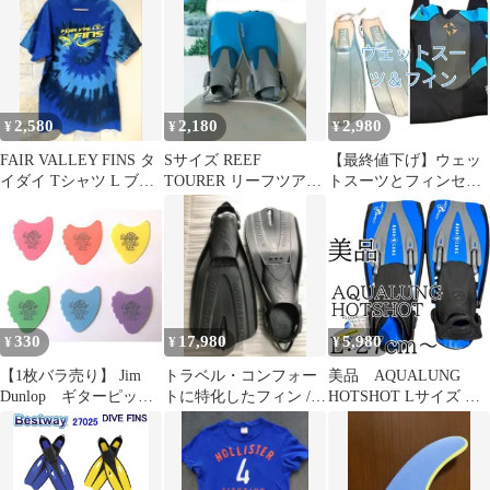
2,580
2,180
2,980
¥
¥
¥
FAIR VALLEY FINS タ
Sサイズ REEF
【最終値下げ】ウェッ
イダイ Tシャツ L ブル
TOURER リーフツアラ
トスーツとフィンセッ
ー サメ シャーク
ー ダイビング ボード
ト
フィン
330
17,980
5,980
¥
¥
¥
【1枚バラ売り】 Jim
トラベル・コンフォー
美品 AQUALUNG
Dunlop ギターピッ
トに特化したフィン /
HOTSHOT Lサイズ ダ
ク Tortex Fins 414R ゲ
国内 未流通モデル
イビングフィン ブルー
ージ（mm）：. 60, .73,
.88, 1.0, 1.14