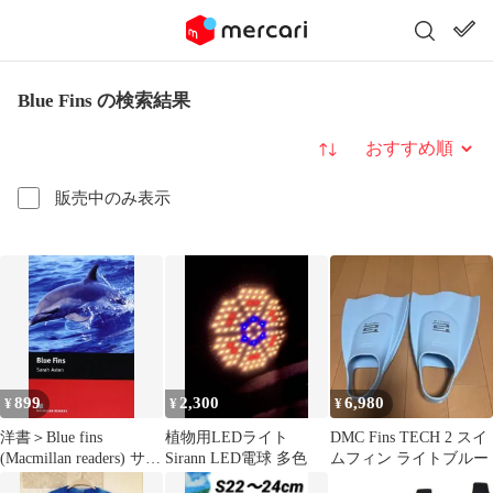
Blue Fins の検索結果
並び替え
販売中のみ表示
899
2,300
6,980
¥
¥
¥
洋書＞Blue fins
植物用LEDライト
DMC Fins TECH 2 スイ
(Macmillan readers) サ
Sirann LED電球 多色
ムフィン ライトブルー
ラ・アクステン