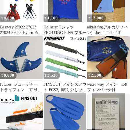
4,000
1,100
13,000
¥
¥
¥
Bestway 27022 27023
Hollister Tシャツ
alkali fin(アルカリフィ
27024 27025 Hydro-Pro
FIGHTING FINS ブルー
ン) "Josie model 10"
Endura Swim Fins Multi-
Colour ベストウェイ ハ
イドロプロスイムフィ
ン マリンスポーツ スキ
ューバーダイビング ス
ノーケリング用フィン
足ヒレ 新品
8,000
3,520
2,580
¥
¥
¥
futures. フューチャー
FINSOUT フィンズアウ
water way フィン soft
トライフィン RTM
ト FCS2用取り外しツー
フィンバック付
HEX F4
ル フィン外し