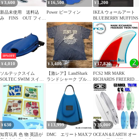
3,600
16,500
1,200
¥
¥
¥
新品未使用 送料込
Power ビーフィン
IKEA ウォールアート
み FINS OUT フィン
BLUEBERRY MUFFINS
ズアウト FCSⅡ取り
外し簡単ツール カラ
ー2種ホワイト、グリー
ン フィンはずし
10%OFF
4,010
3,400
17,820
¥
¥
¥
ソルテックスイム
【激レア】LandShark
FCS2 MR MARK
SOLTEC SWIM スイミ
ランドシャーク ブルー
RICHARDS FREERIDE
ング 新トライタンフィ
Lサイズ企業物
PG TWIN FINS / FCSII
ン TRITAN FINS PDF
エフシーエス2 マーク
Fins ユニセックス ブル
リチャーズ フリーライ
ー Lサイズ 26～28cm
ド ツインフィン サーフ
水泳 プール 練習 トレ
ボード サーフィン ショ
ーニング 4泳法 2011051
ート 2枚組
ブルー
630
13,999
35,000
¥
¥
¥
知育玩具 色 物 英語が
DMC エリートMAXフ
OCEAN＆EARTH オー