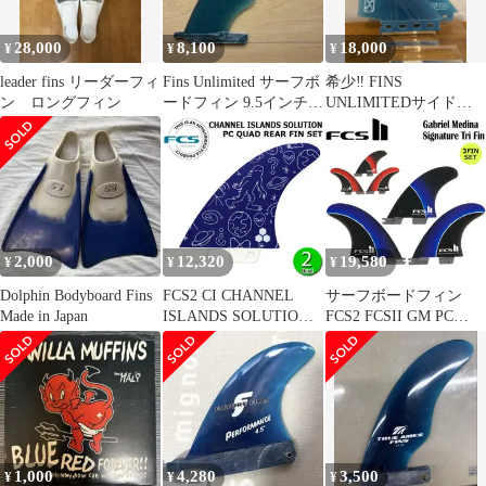
28,000
8,100
18,000
¥
¥
¥
leader fins リーダーフィ
Fins Unlimited サーフボ
希少‼️ FINS
ン ロングフィン
ードフィン 9.5インチ
UNLIMITEDサイドフ
ドナルドタカヤマ
ィン2枚セット
2,000
12,320
19,580
¥
¥
¥
Dolphin Bodyboard Fins
FCS2 CI CHANNEL
サーフボードフィン
Made in Japan
ISLANDS SOLUTION
FCS2 FCSII GM PC
PC QUAD REAR FIN
AIRCORE TRI RETAIL
SET / FCSII エフシーエ
FINS エアコア 3枚set
ス2 チャンネルアイラ
ガブリエル・メディー
ンズ ソリューション
ナ
PCフワッドリア フィン
サーフィン 2枚組
1,000
4,280
3,500
¥
¥
¥