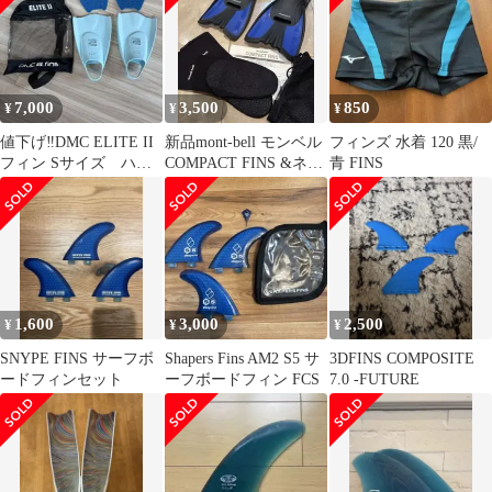
7,000
3,500
850
¥
¥
¥
値下げ‼️DMC ELITE II
新品mont-bell モンベル
フィンズ 水着 120 黒/
フィン Sサイズ ハン
COMPACT FINS &ネオ
青 FINS
ドパドル セット
プレンソックスS
1,600
3,000
2,500
¥
¥
¥
SNYPE FINS サーフボ
Shapers Fins AM2 S5 サ
3DFINS COMPOSITE
ードフィンセット
ーフボードフィン FCS
7.0 -FUTURE