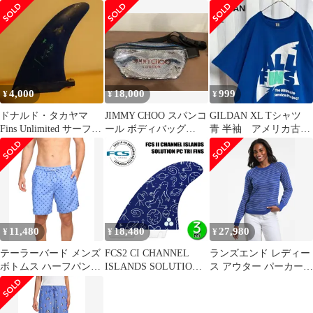
ット
4,000
18,000
999
¥
¥
¥
ドナルド・タカヤマ
JIMMY CHOO スパンコ
GILDAN XL Tシャツ
Fins Unlimited サーフボ
ール ボディバッグ
青 半袖 アメリカ古
ードフィン7.5インチ
FINSLEY Blue
着 ビッグサイズ プ
リント 夏
11,480
18,480
27,980
¥
¥
¥
テーラーバード メンズ
FCS2 CI CHANNEL
ランズエンド レディー
ボトムス ハーフパン
ISLANDS SOLUTION
ス アウター パーカー・
ツ・ショーツ ショート
PC TRI FINS / FCSII エ
スウェット クルーネッ
パンツ Tailorbyrd
フシーエス2 チャンネ
ク セーター Lands
Menshark Finswim Shorts
ルアイランズ ソリュー
Endrifter Jacquard Raglan