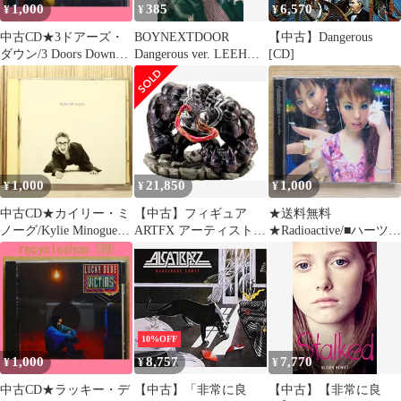
1,000
385
6,570
¥
¥
¥
中古CD★3ドアーズ・
BOYNEXTDOOR
【中古】Dangerous
ダウン/3 Doors Down■
Dangerous ver. LEEHAN
[CD]
Away From the Sun
19.99 A
【0643962/00440064396
24】J05724
1,000
21,850
1,000
¥
¥
¥
中古CD★カイリー・ミ
【中古】フィギュア
★送料無料
ノーグ/Kylie Minogue■
ARTFX アーティストシ
★Radioactive/■ハーツデ
Kylie Minogue
リーズ ヴェノム -
イル
【74321227492/0743212
Armed ＆ Dangerous-
ズ/HEARTSDALES【49
274929】V74823
「ヴェノム」 1/6 PVC
45817142092/CTCR1420
製塗装済み完成品
9】G03332
10%OFF
1,000
8,757
7,770
¥
¥
¥
中古CD★ラッキー・デ
【中古】「非常に良
【中古】【非常に良