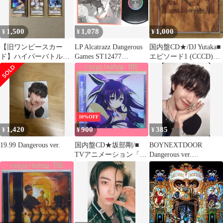
1,500
1,078
1,000
¥
¥
¥
【旧ワンピースカー
LP Alcatrazz Dangerous
国内盤CD★/DJ Yutaka■
ド】ハイパーバトル
Games ST12477
エピソード1 (CCCD)
C112 C116 C141
CAPITOL /00260
【TOCT25199/49880061
87474】X70327
10%OFF
1,420
900
385
¥
¥
¥
19.99 Dangerous ver.
国内盤CD★坂部剛/■
BOYNEXTDOOR
TVアニメーション「デ
Dangerous ver.
ート・ア・ライブ」ミ
WOONHAK 19.99 B
ュージック・セレクシ
ョン DATE A MUSIC
FIRST HALF
【COCX37970/49880017
45334】I24315