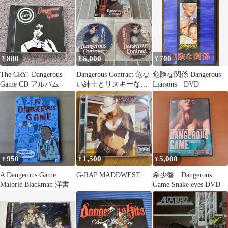
ンジ
800
6,000
700
¥
¥
¥
The CRY! Dangerous
Dangerous Contract 危な
危険な関係 Dangerous
Game CD アルバム
い紳士とリスキーな
Liaisons DVD
恋 河村眞人
950
1,500
5,000
¥
¥
¥
A Dangerous Game
G-RAP MADDWEST
希少盤 Dangerous
Malorie Blackman 洋書
Game Snake eyes DVD