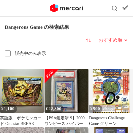
Dangerous Game の検索結果
並び替え
販売中のみ表示
1,100
22,800
500
¥
¥
¥
英語版 ポケモンカー
【PSA鑑定済 9】2000
Dangerous Challenge
ド Omastar BREAK
ワンピース ハイパーバ
Game グリーン
19/124
トル 3RDステージ サ