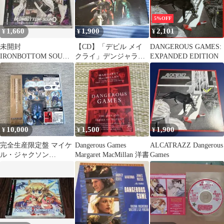
5%OFF
1,660
1,900
2,101
¥
¥
¥
未開封
【CD】「デビル メイ
DANGEROUS GAMES:
IRONBOTTOM SOUND
クライ」デンジャラ
EXPANDED EDITION
同人音楽 ◇5
ス・ヒッツ
10,000
1,500
1,900
¥
¥
¥
完全生産限定盤 マイケ
Dangerous Games
ALCATRAZZ Dangerous
ル・ジャクソン
Margaret MacMillan 洋書
Games
DANGEROUS CD 帯付
き