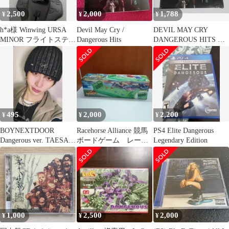
2,500
2,000
1,788
¥
¥
¥
h*a様 Winwing URSA
Devil May Cry /
DEVIL MAY CRY
MINOR フライトスティ
Dangerous Hits
DANGEROUS HITS サ
ック
ウンドトラック
495
2,000
2,200
¥
¥
¥
BOYNEXTDOOR
Racehorse Alliance 競馬
PS4 Elite Dangerous
Dangerous ver. TAESAN
ボードゲーム レー
Legendary Edition
19.99 A
ス ゲーム
1,000
2,500
2,000
¥
¥
¥