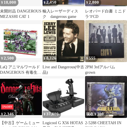
18,000
2,450
2,800
¥
¥
¥
未開封品 DANGEROUS
輸入レーザーディス
レオパード白書 ミニド
MEZASHI CAT 1
ク dangerous game
ラマCD
2,500
8,126
555
¥
¥
¥
LaQ アニマルワールド
Live and Dangerous(中古
2PM 3rdアルバム
DANGEROUS 有毒生
品)
grown
物 箱無し
5%OFF
2,346
37,800
300
¥
¥
現在 ¥
【中古】ゲームミュー
Logicool G X56 HOTAS
2-5288 CHEETAH IN