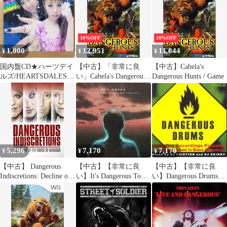
MASTERKEY
【PHCW1050/498801136
3245】M23919
10%OFF
10%OFF
1,000
12,951
11,844
¥
¥
¥
国内盤CD★ハーツデイ
【中古】「非常に良
【中古】Cabela's
ルズ/HEARTSDALES■
い」Cabela's Dangerous
Dangerous Hunts / Game
Radioactive
Hunts / Game
【CTCR14209/49458171
42092】V52611
5,296
7,170
7,170
¥
¥
¥
【中古】 Dangerous
【中古】【非常に良
【中古】【非常に良
Indiscretions: Decline of
い】It's Dangerous To
い】Dangerous Drums
the House of [DVD]
Go Alone. Take This
[CD]
[MWCD-328] [CD]