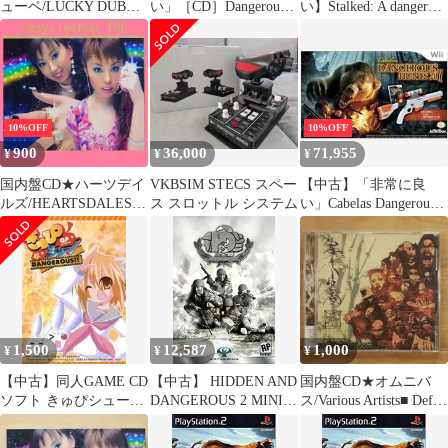
ューベ/LUCKY DUBE■
い」［CD］Dangerous
い】Stalked: A dangerous
Victims
Games
predator. A life lived in
【45008/0016351450821
fear. A terrifying true
】A20532
story. [洋書]
10%OFF
10%OFF
900
36,000
71,955
¥
¥
¥
国内盤CD★ハーツデイ
VKBSIM STECS スペー
【中古】「非常に良
ルズ/HEARTSDALES■
ス スロットル システム
い」Cabelas Dangerous
Radioactive
Hunts 11 With Gun /
【CTCR14209/49458171
Game
42092】C20355
1,500
12,587
1,000
¥
¥
¥
【中古】同人GAME CD
【中古】 HIDDEN AND
国内盤CD★オムニバ
ソフト きゅぴシュー
DANGEROUS 2 MINI
ス/Various Artists■ Def
DANGEROUS!! / 橙汁
BOX
Jam 2000-The X Day-
Mixed by DJ