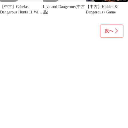
【中古】Cabelas
Live and Dangerous(中古
【中古】Hidden &
Dangerous Hunts 11 With
品)
Dangerous / Game
Gun / Game
次へ