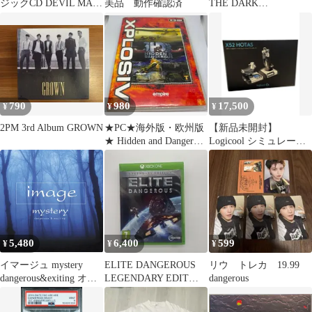
ジックCD DEVIL MAY
美品 動作確認済
THE DARK
CRY DANGEROUS
DANGEROUS MEZ
HITS
790
980
17,500
¥
¥
¥
2PM 3rd Album GROWN
★PC★海外版・欧州版
【新品未開封】
★ Hidden and Dangerous
Logicool シミュレーシ
英語 中古
ョンコントローラ X52
HOTAS
5,480
6,400
599
¥
¥
¥
イマージュ mystery
ELITE DANGEROUS
リウ トレカ 19.99
dangerous&exiting オム
LEGENDARY EDIT
dangerous
ニバス[CD](中古)
XBOXONE