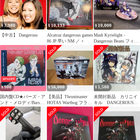
3,980
10,133
10,000
¥
¥
¥
【中古】 Dangerous
Alcatraz dangerous games
Mash Kyrielight -
86 JP 早い NM ／ +
Dangerous Beans フィギ
ュア
10%OFF
900
56,000
1,580
¥
¥
¥
国内盤CD★バーズ・ア
【美品】Thrustmaster
未開封新品 カリニイ
ンド・メロディ/Bars
HOTAS Warthog フライ
キル DANGEROUS
and Melody■ Never Give
トスティック
MEZASHI CAT CD
Up(DVD付)
【RZCD86280B/4988064
862801】I05365