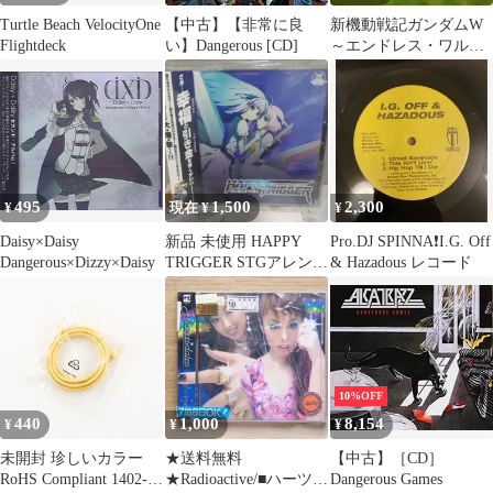
Turtle Beach VelocityOne
【中古】【非常に良
新機動戦記ガンダムW
Flightdeck
い】Dangerous [CD]
～エンドレス・ワルツ
サウンドトラック
495
1,500
2,300
¥
現在 ¥
¥
Daisy×Daisy
新品 未使用 HAPPY
Pro.DJ SPINNA❗️I.G. Off
Dangerous×Dizzy×Daisy
TRIGGER STGアレンジ
& Hazadous レコード
サウンドトラック
10%OFF
440
1,000
8,154
¥
¥
¥
未開封 珍しいカラー
★送料無料
【中古】［CD］
RoHS Compliant 1402-
★Radioactive/■ハーツデ
Dangerous Games