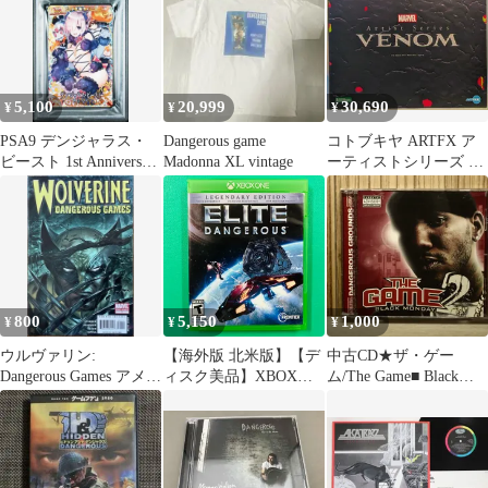
5,100
20,999
30,690
¥
¥
¥
PSA9 デンジャラス・
Dangerous game
コトブキヤ ARTFX ア
ビースト 1st Anniversary
Madonna XL vintage
ーティストシリーズ ヴ
MINT
ェノム -Armed &
Dangerous-
800
5,150
1,000
¥
¥
¥
ウルヴァリン:
【海外版 北米版】【デ
中古CD★ザ・ゲー
Dangerous Games アメコ
ィスク美品】XBOX
ム/The Game■ Black
ミリーフ
ONE Elite Dangerous:
Monday 2 Dangerous
Legendary Edition
Grounds
【GM9217/07004819217
25】P53122