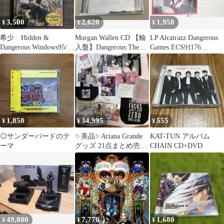
3,500
2,620
1,958
¥
¥
¥
希少 Hidden &
Morgan Wallen CD 【輸
LP Alcatrazz Dangerous
Dangerous Windows95/98
入盤】Dangerous:The
Games ECS91176
日本語版
Double Album
CAPITOL /00260
1,850
34,995
555
¥
¥
¥
◎サンダーバードのテ
✨️美品✨️Ariana Grande
KAT-TUN アルバム
ーマ
グッズ 21点まとめ売り
CHAIN CD+DVD
DVD バッグ
49,800
7,770
1,680
¥
¥
¥