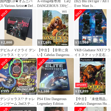
国内盤CD★オムニバ
A-village様専用 LaQ
(B2) Blu DeTiger / All I
ス/Various Artists■ Def
DANGEROUS 330ピー
Ever Want Is...
Jam 2000-The X Day-
ス 有毒生物
Mixed by DJ
MASTERKEY
【PHCW1050/498801136
3245】L05043
2,000
17,640
55,000
¥
¥
¥
デビルメイクライ デン
【中古】【非常に良
VKB Gladiator NXTフラ
ジャラス・ヒッツ CD
い】Cabelas Dangerous
イトスティック左右＋
DMC サウンドトラッ
Hunts 09 6g7v4d0
純正マウント
ク サントラ
10%OFF
599
2,100
19,899
¥
¥
¥
デンジャラス!? チャレ
PS4 Elite Dangerous
【中古】「未使用品」
ンジゲーム 2ndステー
Legendary Edition
Cabela's Dangerous Hunts
ジ 赤
/ Game