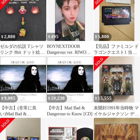
2,880
495
5,800
¥
¥
¥
ゼルダの伝説 Tシャツ
BOYNEXTDOOR
【完品】ファミコン ド
リンク 8bit ドット絵
Dangerous ver. RIWOO
ラゴンクエスト1 当時
Nintendo ブラック
19.99 A
物ハガキ・復活の呪文
メモ付
9,085
29,230
15,555
¥
¥
¥
【中古】(非常に良
【中古】Mad Bad &
未開封1991年当時物 マ
い)Mad Bad &
Dangerous to Know [CD]
イケルジャクソン デン
Dangerous to Know [CD]
ジャラス パズル 専用フ
レーム付