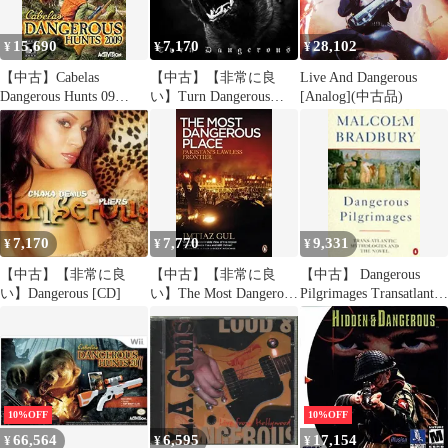
15,690
7,170
28,102
¥
¥
¥
【中古】Cabelas
【中古】【非常に良
Live And Dangerous
Dangerous Hunts 09
い】Turn Dangerous
[Analog](中古品)
6g7v4d0
[CD]
7,170
7,770
9,331
¥
¥
¥
【中古】【非常に良
【中古】【非常に良
【中古】 Dangerous
い】Dangerous [CD]
い】The Most Dangerous
Pilgrimages Transatlantic
Place: Pakistan's Lawless
Mythologies and the
Frontier [洋書]
Novel (Penguin literary
criticism)
10%OFF
10%OFF
66,564
6,595
17,154
¥
¥
¥