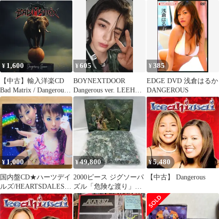
00EX000 LANケーブル
イル
1.2~1.5m イエロー
ズ/HEARTSDALES【49
45817142092/CTCR1420
9】D04949
1,600
605
385
¥
¥
¥
【中古】輸入洋楽CD
BOYNEXTDOOR
EDGE DVD 浅倉はるか
Bad Matrix / Dangerous
Dangerous ver. LEEHAN
DANGEROUS
Game[輸入盤]
19.99 B
1,000
49,800
5,480
¥
¥
¥
国内盤CD★ハーツデイ
2000ピース ジグソーパ
【中古】 Dangerous
ルズ/HEARTSDALES■
ズル「危険な渡り」絵
Radioactive
画風
【CTCR14209/49458171
42092】N02247