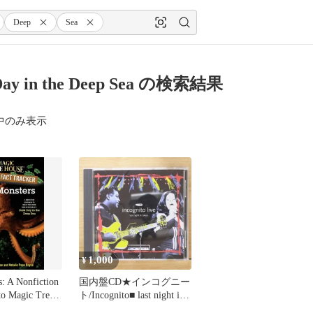
Deep
Sea
Day in the Deep Sea の検索結果
中のみ表示
1,000
¥
: A Nonfiction
国内盤CD★インコグニー
o Magic Tree
ト/Incognito■ last night in
n Mission #11:
tokyo incognito live