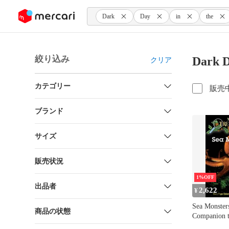
ンツにスキップ
Dark
Day
in
the
絞り込み
Dark 
クリア
カテゴリー
販売
ブランド
サイズ
販売状況
1%OFF
出品者
2,622
¥
Sea Monsters
商品の状態
Companion t
House Merli