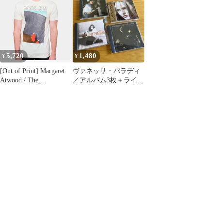
Mowat， Diane; Hedge，
Tricia
5,720
1,480
¥
¥
[Out of Print] Margaret
ヴァネッサ・パラディ
Atwood / The
／アルバム3枚＋ライブ
Handmaid's Tale Tee
盤☆CD4枚セット☆ロ
(Natural)
リータ