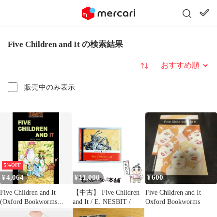
Five Children and It の検索結果
並び替え
販売中のみ表示
5%OFF
4,064
11,000
600
¥
¥
¥
Five Children and It
【中古】 Five Children
Five Children and It
(Oxford Bookworms
and It / E. NESBIT /
Oxford Bookworms
ELT) Nesbit， Edith、