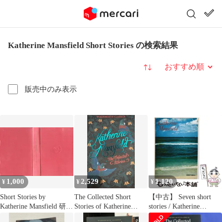
Katherine Mansfield Short Stories の検索結果
並び替え
販売中のみ表示
1,000
2,529
1,120
¥
¥
¥
Short Stories by
The Collected Short
【中古】 Seven short
Katherine Mansfield 研究
Stories of Katherine
stories / Katherine
社
Mansfield (Wordsworth
Mansfield、Koichi