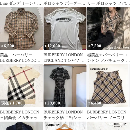
Line ダンガリーシャツ
ポロシャツ ボーダー柄
リー ポロシャツ ノバチ
¥3999→現
M
ェック
6,500
12,000
7,500
¥
¥
¥
美品 バーバリー
BURBERRY LONDON
極美品✨️バーバリーロ
BURBERRY LONDON
ENGLAND Tシャツ ホ
ンドン ノバチェック 長
ノバチェック 長袖シャ
ワイト
袖シャツ M Y2K
ツ M
1,700
29,800
6,480
現在 ¥
¥
¥
BURBERRY LONDON
BURBERRY LONDON
BURBERRY LONDON
三陽商会 メガチェック
チェック柄 半袖シャツ
バーバリー ノースリー
サマーニット 半袖 ニッ
ワンピース 38
ブカットソー チェック
ト