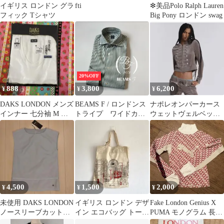
イギリス ロンドン グラ
fti
❇︎美品Polo Ralph Lauren
フィック Tシャツ
Big Pony ロンドン swag
20%OFF
888
3,800
6,200
¥
¥
¥
DAKS LONDON メンズ
BEAMS F / ロンドンス
ナポレオンパーカース
インナー 七分袖 M 新
トライプ ワイドカラ
ウェットヴェルベット
品タグ付き 大丸購入
ーシャツ
Jaded London平成ギャ
ル海外
4,500
1,500
2,000
¥
¥
¥
未使用 DAKS LONDON
イギリス ロンドン デザ
Fake London Genius X
ノースリーブカットソ
イン エコバッグ トート
PUMA モノグラム 長袖
ー
バッグ コットン ユーロ
ニット M