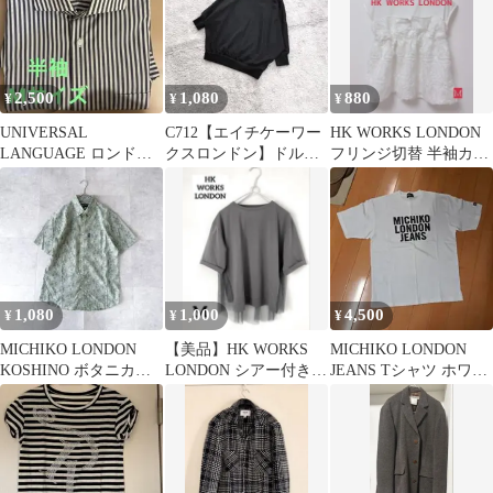
2,500
1,080
880
¥
¥
¥
UNIVERSAL
C712【エイチケーワー
HK WORKS LONDON
LANGUAGE ロンドン
クスロンドン】ドルマ
フリンジ切替 半袖カッ
ストライプ 半袖シャツ
ンスリーブ/プルオーバ
トソー ホワイト M
ー/Ｍ
1,080
1,000
4,500
¥
¥
¥
MICHIKO LONDON
【美品】HK WORKS
MICHIKO LONDON
KOSHINO ボタニカル
LONDON シアー付き半
JEANS Tシャツ ホワイ
柄アロハシャツ 綿 M
袖カットソー グレ
ト M
ー M