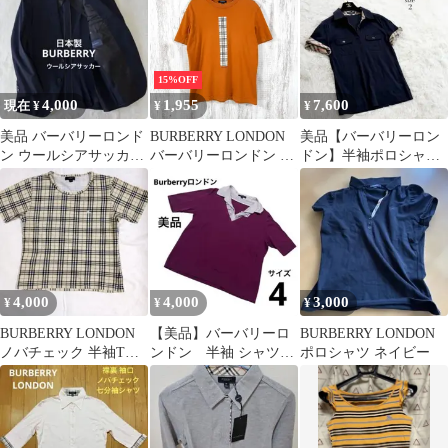
15%OFF
4,000
1,955
7,600
現在 ¥
¥
¥
美品 バーバリーロンド
BURBERRY LONDON
美品【バーバリーロン
ン ウールシアサッカー
バーバリーロンドン ノ
ドン】半袖ポロシャツ
ジャケットM 日本製 ビ
バチェック ラインプリ
☆ノバチェック☆ネイ
ジネス
ント Ｔシャツ オレンジ
ビー☆薄手☆春夏☆M
4,000
4,000
3,000
¥
¥
¥
BURBERRY LONDON
【美品】バーバリーロ
BURBERRY LONDON
ノバチェック 半袖Tシ
ンドン 半袖 シャツド
ポロシャツ ネイビー
ャツ レディース サ
ッキング カットソー サ
イズM
イズ4 M