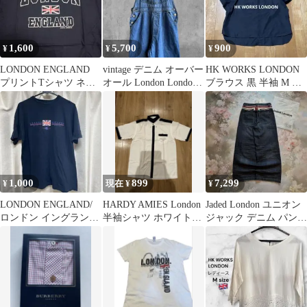
1,600
5,700
900
¥
¥
¥
LONDON ENGLAND
vintage デニム オーバー
HK WORKS LONDON
プリントTシャツ ネイ
オール London London
ブラウス 黒 半袖 M ブ
ビー
古着
ラック ブラウス
1,000
899
7,299
¥
現在 ¥
¥
LONDON ENGLAND/
HARDY AMIES London
Jaded London ユニオン
ロンドン イングランド
半袖シャツ ホワイト×
ジャック デニム パンツ
Tシャツ 古着
ネイビー
y2k