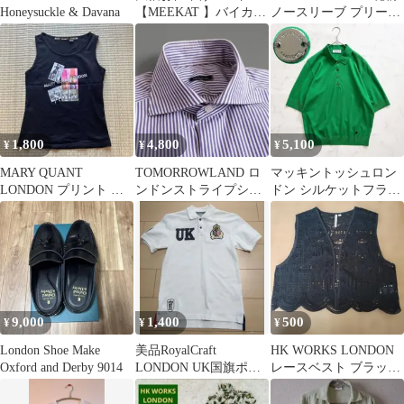
Honeysuckle & Davana
【MEEKAT 】バイカラ
ノースリーブ プリーツ
ー チュニック
ワンピース
1,800
4,800
5,100
¥
¥
¥
MARY QUANT
TOMORROWLAND ロ
マッキントッシュロン
LONDON プリント タ
ンドンストライプシャ
ドン シルケットフライ
ンクトップ
ツ ホリゾンタルカラー
スポロシャツ メタルボ
タン 38 緑
9,000
1,400
500
¥
¥
¥
London Shoe Make
美品RoyalCraft
HK WORKS LONDON
Oxford and Derby 9014
LONDON UK国旗ポロ
レースベスト ブラック
シャツ ホワイト M
M