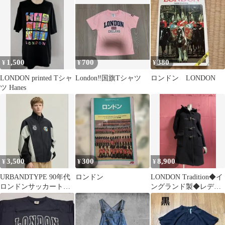
古着
1,500
700
380
¥
¥
¥
LONDON printed Tシャ
London‼️国旗Tシャツ
ロンドン LONDON
ツ Hanes
3,500
300
8,900
¥
¥
¥
URBANDTYPE 90年代
ロンドン
LONDON Tradition◆イ
ロンドンサッカートラ
ングランド製◆レディ
ックジャケット ネイビ
ースダッフルコート
ー