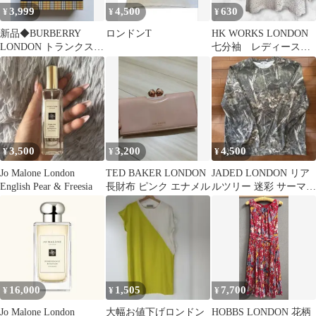
3,999
4,500
630
¥
¥
¥
新品◆BURBERRY
ロンドンT
HK WORKS LONDON
LONDON トランクス
七分袖 レディースM
M 日本製◆ホース刺繍
サイズ
福助廃番
3,500
3,200
4,500
¥
¥
¥
Jo Malone London
TED BAKER LONDON
JADED LONDON リア
English Pear & Freesia
長財布 ピンク エナメル
ルツリー 迷彩 サーマル
ロンT Y2K
16,000
1,505
7,700
¥
¥
¥
Jo Malone London
大幅お値下げロンドン
HOBBS LONDON 花柄