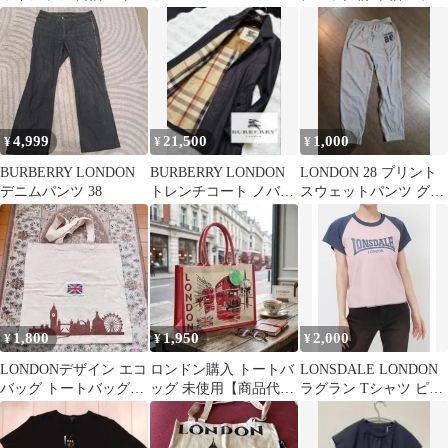
イプ
LONDON◆チェスター
Mサイズ
コート【アンゴラ
60%】
4,999
21,500
1,000
¥
¥
¥
BURBERRY LONDON
BURBERRY LONDON
LONDON 28 プリント
デニムパンツ 38
トレンチコート ノバチ
スウェットパンツ グレ
ェック定価25万 サイ
ー
ズM
1,800
1,950
2,000
¥
¥
¥
LONDONデザイン エコ
ロンドン購入 トートバ
LONSDALE LONDON
バッグ トートバッグ
ッグ 未使用【商品代
ラグラン Tシャツ ピン
海外 コットン
905円+α=1950円】
ク ネイビー