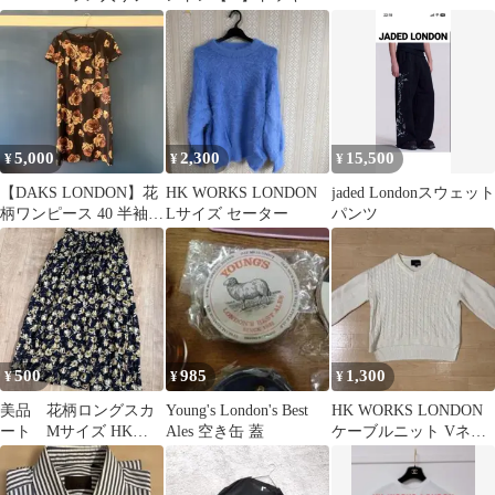
ル切替半袖カットソー
グロングワンピース 花
LONDON ポロシャツ
M
柄 フェミニン
濃紺 M
5,000
2,300
15,500
¥
¥
¥
【DAKS LONDON】花
HK WORKS LONDON
jaded Londonスウェット
柄ワンピース 40 半袖
Lサイズ セーター
パンツ
膝丈 上品 エレガント
500
985
1,300
¥
¥
¥
美品 花柄ロングスカ
Young's London's Best
HK WORKS LONDON
ート Mサイズ HK
Ales 空き缶 蓋
ケーブルニット Vネッ
WORKS LONDON
ク ホワイト