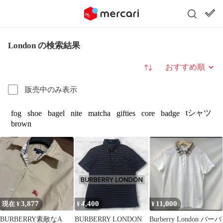
London の検索結果
並び替え
販売中のみ表示
tシャツ
fog
shoe
bagel
nite
matcha
gifties
core
badge
brown
3,877
4,400
11,000
現在 ¥
¥
¥
BURBERRY素敵なA
BURBERRY LONDON
Burberry London バーバ