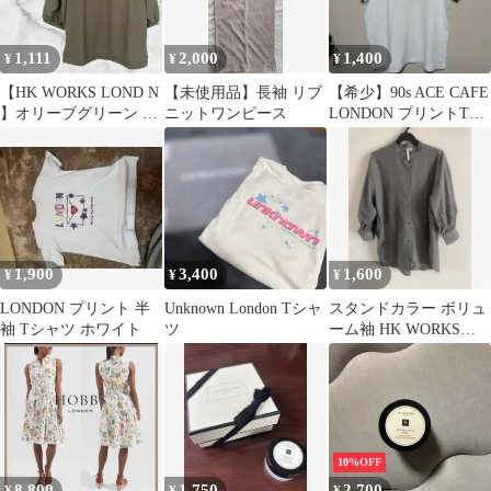
1,111
2,000
1,400
¥
¥
¥
【HK WORKS LOND N
【未使用品】長袖 リブ
【希少】90s ACE CAFE
】オリーブグリーン 五
ニットワンピース
LONDON プリントTシ
分袖 トップス
ャツ Mサイズ 美品
1,900
3,400
1,600
¥
¥
¥
LONDON プリント 半
Unknown London Tシャ
スタンドカラー ボリュ
袖 Tシャツ ホワイト
ツ
ーム袖 HK WORKS
LONDON ブラウス グ
レー
10%OFF
8,800
1,750
2,700