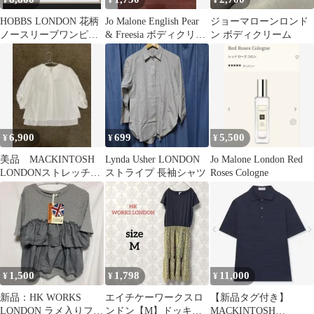
¥
¥
¥
HOBBS LONDON 花柄
Jo Malone English Pear
ジョーマローンロンド
ノースリーブワンピー
& Freesia ボディクリー
ン ボディクリーム
ス
ム
6,900
699
5,500
¥
¥
¥
美品 MACKINTOSH
Lynda Usher LONDON
Jo Malone London Red
LONDONストレッチパ
ストライプ 長袖シャツ
Roses Cologne
フスリーブブラウス38
1,500
1,798
11,000
¥
¥
¥
新品：HK WORKS
エイチケーワークスロ
【新品タグ付き】
LONDON ラメ入りフリ
ンドン【M】ドッキン
MACKINTOSH