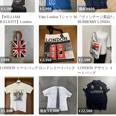
3,300
5,000
600
¥
¥
現在 ¥
【WILLIAM
Fake London Tシャツ M
『ヴィンテージ美品‼️』
B.ELIOTT】Londonス
BURBERRY LONDON
ーベニアTシャツ ニコ
長袖ポロシャツ
アンド
990
2,166
1,500
¥
¥
¥
LONDON トートバッグ
ロンドントートバック
LONDON デザイン ト
ートバッグ
1,000
8,000
22,500
¥
現在 ¥
¥