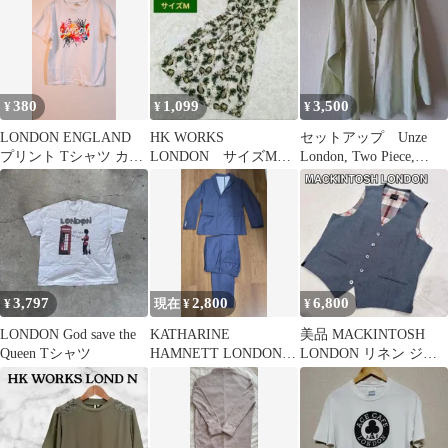
380
1,099
3,500
¥
¥
¥
LONDON ENGLAND
HK WORKS
セットアップ Unze
プリント Tシャツ カラ
LONDON サイズM
London, Two Piece,
フル ロンドン
ノースリーブワンピー
summer
ス ボタニカル柄
3,797
2,800
6,800
¥
現在 ¥
¥
LONDON God save the
KATHARINE
美品 MACKINTOSH
Queen Tシャツ
HAMNETT LONDON
LONDON リネン ジレ
セットアップ
ベスト M チェック