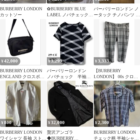
BURBERRY LONDON
✿BURBERRY BLUE
バーバリーロンドン ノ
カットソー
LABEL ノバチェック柄
ータック チノパンツ ベ
カットソー良品✿
ージュ ウエスト79 三陽
商会 M
42,000
3,299
3,333
¥
¥
¥
BURBERRY LONDON
バーバリーロンドン
【BURBERRY
ENGLAND クロスボデ
ノバチェック 半袖
LONDON】 00s クロッ
ィバッグ バーバリー
Tシャツ カットソ
プドパンツ チェック 香
ー 2サイズ M
港製
800
32,000
2,300
¥
¥
¥
BURBERRY LONDON
贅沢アンゴラ
BURBERRY LONDON
ワイシャツ 長袖 ストラ
◆BURBERRY
チェック柄 半袖シャツ