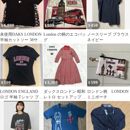
6,000
999
450
¥
¥
¥
未使用DAKS LONDON
London の柄のエコバッ
ノースリーブ ブラウス
半袖カットソー 38サイ
グ
ネイビー
ズ
500
3,380
599
¥
¥
¥
LONDON ENGLAND
ダックスロンドン 昭和
ロンドン柄 LONDON
ロゴ 半袖 Tシャツ ブラ
レトロ セットアップ ス
ミニポーチ
ック
カート 総柄 レッド系