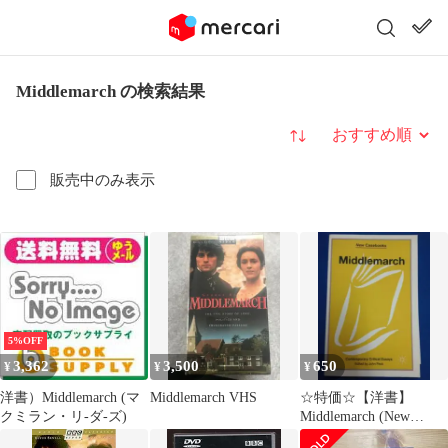
Middlemarch の検索結果
並び替え
販売中のみ表示
5%OFF
3,362
3,500
650
¥
¥
¥
洋書）Middlemarch (マ
Middlemarch VHS
☆特価☆【洋書】
クミラン・リ-ダ-ズ)
Middlemarch (New
Casebooks)