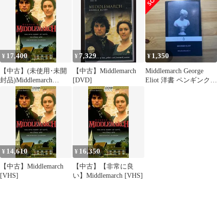
17,400
7,329
1,350
¥
¥
¥
【中古】(未使用･未開
【中古】Middlemarch
Middlemarch George
封品)Middlemarch
[DVD]
Eliot 洋書 ペンギンクラ
[VHS]
シック
14,610
16,350
¥
¥
【中古】Middlemarch
【中古】【非常に良
[VHS]
い】Middlemarch [VHS]