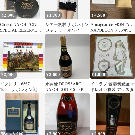
2,800
1,700
4,500
¥
¥
¥
Chabot NAPOLEON
シアー素材 ナポレオン
Armagnac de MONTAL
SPECIAL RESERVE ア
ジャケット ホワイト
NAPOLEON アルマニ
ルマニャック
ャック モンタル
2,500
2,000
1,888
¥
¥
¥
イタレリ 6867
未開栓 DROSSARC
イコラブ 齋藤樹愛羅 ナ
1/32 ナポレオン戦
NAPOLEON V.S.O.P. ブ
ポレオン衣装 アクスタ
争 フランス砲兵隊
ランデー
3,000
3,900
2,999
現在 ¥
¥
¥