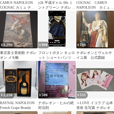
CAMUS NAPOLEON
y2k 平成ギャル 00s ミ
COGNAC CAMUS
COGNAC カミュ ナポ
ントグリーン ナポレオ
NAPOLEON カミュ
レオン デキャンタ
ン
ナポレオン ブック
空瓶
1,200
900
799
¥
¥
¥
東京富士美術館 ナポレ
フロントボタン キュロ
ナポレオンとヴェルサ
オン メモ帳
ット ショートパンツ ネ
イユ展 公式図録
イビー
2,250
500
555
¥
¥
¥
RAYNAL NAPOLEON
ナポレオン・ヒルの絶
＝LOVE イコラブ 山本
French Grape Brandy
対法則
杏奈 生写真 ナポレオン
衣装