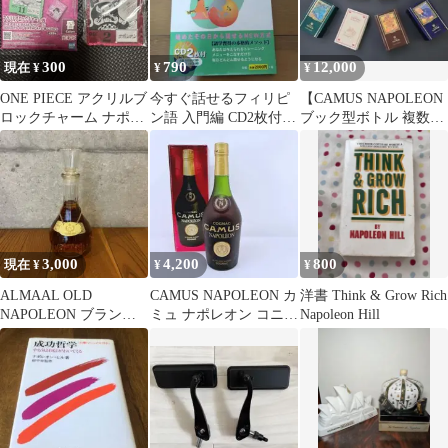
300
790
12,000
現在 ¥
¥
¥
ONE PIECE アクリルブ
今すぐ話せるフィリピ
【CAMUS NAPOLEON
ロックチャーム ナポレ
ン語 入門編 CD2枚付
ブック型ボトル 複数セ
オン 12月2日
東進ブックス
ット】
3,000
4,200
800
現在 ¥
¥
¥
ALMAAL OLD
CAMUS NAPOLEON カ
洋書 Think & Grow Rich
NAPOLEON ブランデ
ミュ ナポレオン コニャ
Napoleon Hill
ー
ック ラグランマルキ