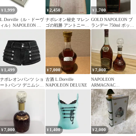
1,999
2,450
1,700
¥
¥
¥
L.Dorville（ル・ドーヴ
ナポレオン秘史 マレン
GOLD NAPOLEON ブ
ィル）NAPOLEON の
ゴの戦勝 アントニー
ランデー 750ml ボック
ミニレトロブランデー
ノ・ロンコ
ス付き
系
1,499
7,000
7,000
¥
¥
¥
ナポレオンパンツ ショ
古酒 L.Dorville
NAPOLEON
ートパンツ デニムショ
NAPOLEON DELUXE
ARMAGNAC
ートパンツ ☆4枚目着
BERNARD 古酒 2本セ
画あります。
ット
7,000
1,400
2,000
¥
¥
¥