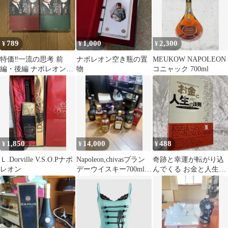
789
1,000
2,300
¥
¥
¥
特価‼️一流の思考 前
ナポレオン空き瓶の置
MEUKOW NAPOLEON
編・後編 ナポレオン・
物
コニャック 700ml
ヒル
1,850
14,000
488
¥
¥
¥
Ｌ.Dorville V.S.O.Pナポ
Napoleon,chivasブラン
奇跡と幸運が転がり込
レオン
デーウイスキー700ml.
んでくる お金と人生の
1L. 10本
法則 ナポレオン・ヒル