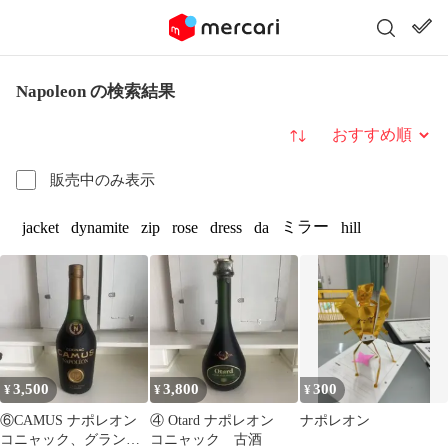
Napoleon の検索結果
並び替え
販売中のみ表示
ミラー
jacket
dynamite
zip
rose
dress
da
hill
3,500
3,800
300
¥
¥
¥
⑥CAMUS ナポレオン
④ Otard ナポレオン
ナポレオン
コニャック、グランド
コニャック 古酒