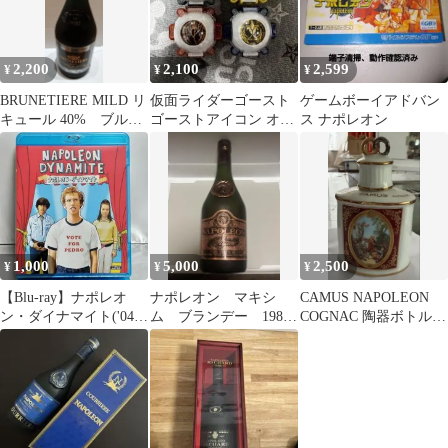
2,200
2,100
2,599
¥
¥
¥
BRUNETIERE MILD リ
仮面ライダーゴースト
ゲームボーイアドバン
キュール 40% ブルネ
ゴーストアイコン オレ
ス ナポレオン
ティエール ナポレオ
エジソン ナポレオン ダ
ン
ーウィン
1,000
5,000
2,500
¥
¥
¥
【Blu-ray】ナポレオ
ナポレオン マキシ
CAMUS NAPOLEON
ン・ダイナマイト('04
ム ブランデー 1987
COGNAC 陶器ボトル
米)
年 特急
空瓶