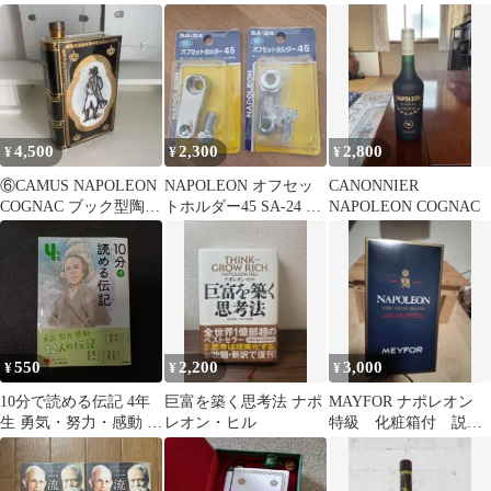
VSOP 未開栓」
4,500
2,300
2,800
¥
¥
¥
⑥CAMUS NAPOLEON
NAPOLEON オフセッ
CANONNIER
COGNAC ブック型陶器
トホルダー45 SA-24 2
NAPOLEON COGNAC
ボトル
個セット
550
2,200
3,000
¥
¥
¥
10分で読める伝記 4年
巨富を築く思考法 ナポ
MAYFOR ナポレオン
生 勇気・努力・感動 12
レオン・ヒル
特級 化粧箱付 説明
人の伝記
文必読