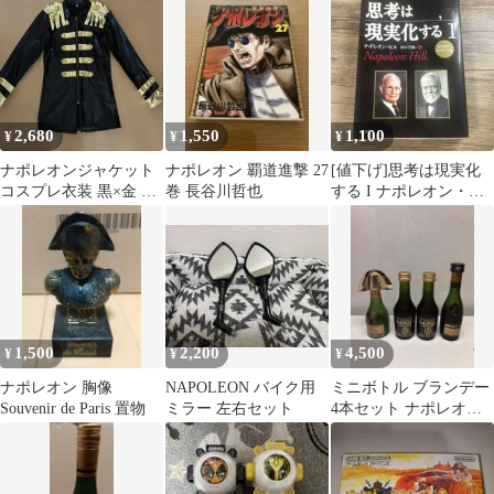
2,680
1,550
1,100
¥
¥
¥
ナポレオンジャケット
ナポレオン 覇道進撃 27
[値下げ]思考は現実化
コスプレ衣装 黒×金 メ
巻 長谷川哲也
する I ナポレオン・ヒ
タリック
ル
1,500
2,200
4,500
¥
¥
¥
ナポレオン 胸像
NAPOLEON バイク用
ミニボトル ブランデー
Souvenir de Paris 置物
ミラー 左右セット
4本セット ナポレオン
レミーマルタン