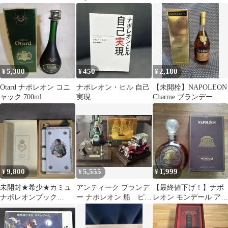
サンダー大王からナポ
カミュ ナポレオン
レオン3世まで
5,300
450
2,180
¥
¥
¥
Otard ナポレオン コニ
ナポレオン・ヒル 自己
【未開栓】NAPOLEON
ャック 700ml
実現
Charme ブランデー
700ml 40度
9,800
5,555
1,999
¥
¥
¥
未開封★希少★カミュ
アンティーク ブランデ
【最終値下げ！】ナポ
ナポレオンブック
ー ナポレオン 船 ピス
レオン モンデール アル
CAMUS NAPOLEON
トル 電話 クラシッ
マニャック
クカー