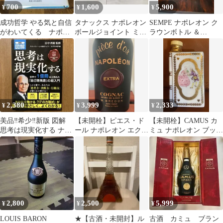
700
1,600
5,900
¥
¥
¥
成功哲学 やる気と自信
タナックス ナポレオン
SEMPE ナポレオン ク
がわいてくる ナポレ
ボールジョイント ミラ
ラウンボトル ＆
オン・ヒル
ー
NAPOLEON SOARER 2
本
2,380
3,999
2,333
¥
¥
¥
美品‼️希少‼️新版 図解
【未開栓】ピエス・ド
【未開栓】CAMUS カ
思考は現実化する ナポ
ール ナポレオン エクス
ミュ ナポレオン ブック
レオン・ヒル
トラ コニャック 古酒
コニャック 陶器 天使
の戯れ
2,800
2,500
5,999
¥
¥
¥
LOUIS BARON
★【古酒・未開封】ル
古酒 カミュ ブラン