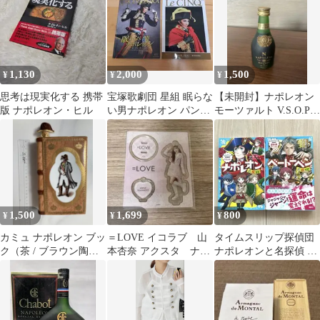
1,130
2,000
1,500
¥
¥
¥
思考は現実化する 携帯
宝塚歌劇団 星組 眠らな
【未開封】ナポレオン
版 ナポレオン・ヒル
い男ナポレオン パンフ
モーツァルト V.S.O.P
レット Le CINQ 柚月礼
ハート型ボトル 3本セ
音
ット
1,500
1,699
800
¥
¥
¥
カミュ ナポレオン ブッ
＝LOVE イコラブ 山
タイムスリップ探偵団
ク（茶 / ブラウン陶器
本杏奈 アクスタ ナポ
ナポレオンと名探偵 ベ
ボトル）
レオン衣装
ートーベンと名探偵 2
冊