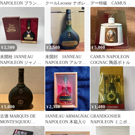
NAPOLEON ブランデ
クールLecoeur ナポレオ
デー特級 CAMUS 箱
ー 700ml
ンNAPOLEON
付き フランス コニ
ャック
2,500
2,500
5,000
¥
¥
¥
未開栓 JANNEAU
未開封 JANNEAU
CAMUS NAPOLEON
NAPOLEON ジャノー
NAPOLEON アルマニ
COGNAC 陶器ボトル
ナポレオン
ャック ブランデー
5,000
2,350
1,400
¥
¥
¥
古酒 MARQUIS DE
JANNEAU ARMAGNAC
GRANDGOSIER
MONTESQUIOU
NAPOLEON 木箱入り
NAPOLEON ミニボト
NAPOLEON
ル 電話型ケース