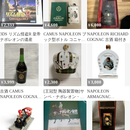
2,333
4,600
6,000
¥
¥
¥
3DS リズム怪盗R 皇帝
CAMUS NAPOLEON ブ
NAPOLEON RICHARD
ナポレオンの遺産
ック型ボトル コニャッ
COGNAC 古酒 箱付き
ク
3,999
2,300
3,000
¥
¥
¥
古酒 CAMUS
[王冠型 陶器製置物]サ
NAPOLEON
NAPOLEON COGNAC
ンペ・ナポレオン・ブ
ARMAGNAC
カミュ ナポレオン
ランデーの空瓶
DUPETSON 陶器ボトル