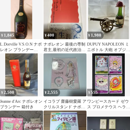
1,845
400
1,980
¥
¥
¥
L.Dorville V.S.O.N ナポ
ナポレオン 最後の専制
DUPUY NAPOLEON ミ
レオン ブランデー
君主,最初の近代政治
ニボトル 大砲 オブジェ
700ml
家 杉本淑彦 岩波新
セット 未開封
書
2,500
2,555
555
¥
¥
¥
Jeanne d'Arc ナポレオン
イコラブ 齋藤樹愛羅 ア
ワンピースカード ゼウ
ブランデー 箱付き
クリルスタンド ナポレ
ス プロメテウス ヘラ
オン
ナポレオン 4枚セット