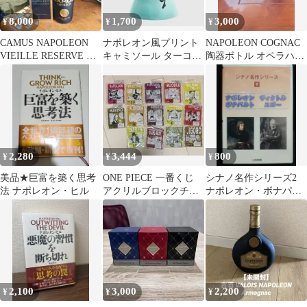
8,000
1,700
3,000
¥
¥
¥
CAMUS NAPOLEON
ナポレオン風プリント
NAPOLEON COGNAC
VIEILLE RESERVE 箱
キャミソール ターコイ
陶器ボトル オペラハウ
付き
ズブルー
ス型
2,280
3,444
800
¥
¥
¥
美品★巨富を築く思考
ONE PIECE 一番くじ
シナノ名作シリーズ2
法 ナポレオン・ヒル
アクリルブロックチャ
ナポレオン・ボナパル
ーム ベースショップ
ト ヴィクトル・ユゴー
DVD
2,100
3,000
2,200
¥
¥
¥