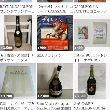
RAYNAL NAPOLEON
【未開栓】マルキ ド コ
NAPOLEON LA
フレンチブランデー ギ
サード CAUSSADE ナ
FAYETTE コニャック
フト箱入
ポレオン 700ml 箱なし
3,500
900
400
¥
¥
¥
★【古酒・未開封】ナ
図説 ナポレオン
FGOfes 2025 ポートレ
ポレオン エクストラ
イト ナポレオン
ファイン ブランデー
3,200
2,800
3,500
¥
¥
¥
図説 カメオ展 宝石
Saint-Vivant Armagnac
古酒 CAMUS
彫刻の2000年 アレキ
Napoleon 700ml 未開封
NAPOLEON COGNAC