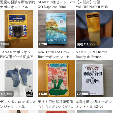
悪魔の習慣を断ち切れ
SEMPE 3種セット Extra
【未開封】古酒
ナポレオン・ヒル
XO Napoleon 50ml
VALOIS NAPOLEON
Armagnac
800
790
3,555
¥
¥
現在 ¥
TANAX ナポレオン
New Think and Grow
NAPOLEON Charme
BMW用ピッチ変換アダ
Rich ナポレオン・ヒル
Brandy de France
プター G-3
洋書
2,300
640
2,000
¥
¥
¥
デニムボレロ ナポレオ
実況！空想武将研究所
悪魔を断ち切れ ナポレ
ンジャケット風
もしもナポレオンが戦
オン・ヒル b2426
国武将だったら