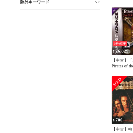
除外キーワード
10%OFF
26,829
¥
【中古】「
Pirates of t
The Curse of
Pearl (輸入
700
¥
【中古】輸