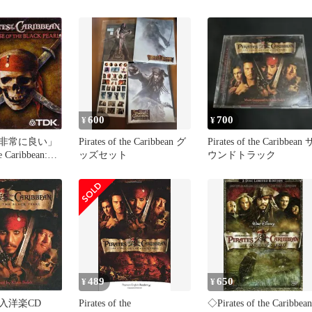
600
700
¥
¥
非常に良い」
Pirates of the Caribbean グ
Pirates of the Caribbean 
he Caribbean:
ッズセット
ウンドトラック
 the Black
版)
489
650
¥
¥
入洋楽CD
Pirates of the
◇Pirates of the Caribbean