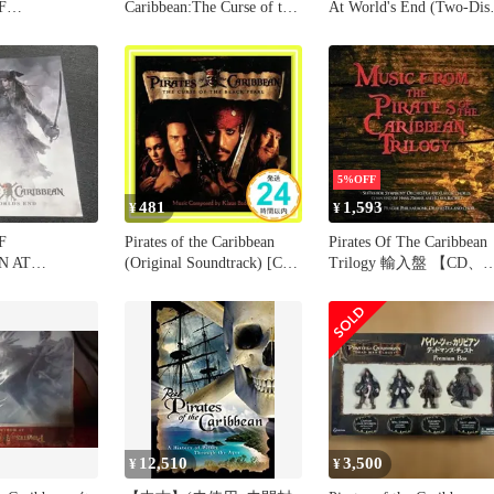
F
Caribbean:The Curse of the
At World's End (Two-Dis
N-THE
Black Pearl (Pengu
Limited Edition)[輸入
 THE BLACK
盤]/40991
輸入盤]
5%OFF
481
1,593
¥
¥
F
Pirates of the Caribbean
Pirates Of The Caribbean
N AT
(Original Soundtrack) [CD]
Trilogy 輸入盤 【CD、
 END パンフレ
Original Soundtrack_02
楽 中古 CD】ケース無::
レンタル落ち
12,510
3,500
¥
¥