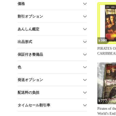
Klaus Badelt
価格
Records
割引オプション
あんしん鑑定
300
¥
出品形式
PIRATES O
CARIBBEA
保証付き整備品
BLACK PEA
色
発送オプション
配送料の負担
777
¥
タイムセール割引率
Pirates of t
World's End