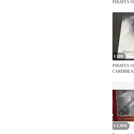
PIRATES O
CARIBBEA
CURSE OF
PEARL-[
300
¥
PIRATES O
CARIBBEA
WORLD’S
1,888
¥