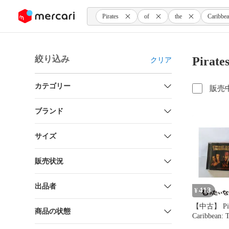
ンツにスキップ
Pirates
of
the
Caribbe
絞り込み
Pirate
クリア
カテゴリー
販売
ブランド
サイズ
販売状況
出品者
413
¥
【中古】 Pira
商品の状態
Caribbean: 
The Black Pe