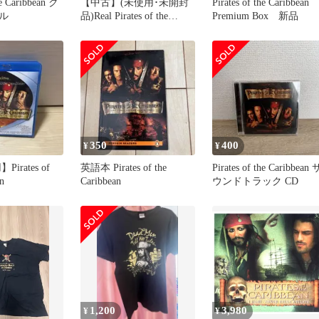
he Caribbean ク
【中古】(未使用･未開封
Pirates of the Caribbean
ル
品)Real Pirates of the
Premium Box 新品
Caribbean [DVD]
350
400
¥
¥
irates of
英語本 Pirates of the
Pirates of the Caribbean 
n
Caribbean
ウンドトラック CD
1,200
3,980
¥
¥