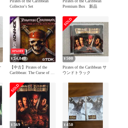
Pirates of the Caribbean
Pirates of the Caribbean
Collector's Set
Premium Box 新品
10%OFF
24,840
500
¥
¥
サ
【中古】Pirates of the
Pirates of the Caribbean サ
Caribbean: The Curse of the
ウンドトラック
Black Pearl (輸入版)
569
450
¥
¥