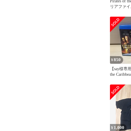
Pirates of t
リアファイ
850
¥
【say様専用】P
the Caribbea
1,000
¥