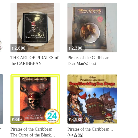
2,800
2,300
¥
¥
THE ART OF PIRATES of
Pirates of the Caribbean
the CARIBBEAN
DeadMan'sChest
849
3,980
¥
¥
サ
Pirates of the Caribbean:
Pirates of the Caribbean...
The Curse of the Black
(中古品)