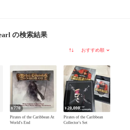
ack Pearl の検索結果
並び替え
770
20,000
¥
¥
Pirates of the Caribbean At
Pirates of the Caribbean
World's End
Collector's Set