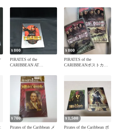
Pearl Rudnick，
Elizabeth_04
800
800
¥
¥
サ
PIRATES of the
PIRATES of the
CARIBBEAN AT
CARIBBEANポストカー
WORLD'S END【DVD】
ド付きDVD
状態：非良
700
1,500
¥
¥
:
Pirates of the Caribbean メ
Pirates of the Caribbean ポ