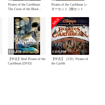
Pirates of the Caribbean:
Pirates of the Caribbean レ
The Curse of the Black
ターセット 2個セット
Pearl PIANO
14,070
114,990
¥
¥
】
【中古】Real Pirates of the
【中古】［CD］Pirates of
Caribbean [DVD]
the Caribb