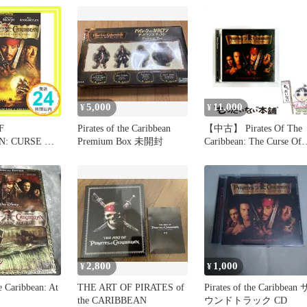
 / Walt Disney
5,000
11,000
¥
¥
F
Pirates of the Caribbean
【中古】 Pirates Of The
N: CURSE OF
Premium Box 未開封
Caribbean: The Curse Of
RL [DVD]_02
The Black Pearl Music / /
2,800
1,000
¥
¥
he Caribbean: At
THE ART OF PIRATES of
Pirates of the Caribbean 
the CARIBBEAN
ウンドトラック CD