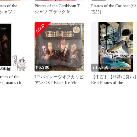
es of the
Pirates of the Caribbean T
Pirates of the Caribean(中
 Tシャツ L
シャツ ブラック M
古品)
6,980
15,750
¥
¥
es of the
LP パイレーツオブカリビ
【中古】【非常に良い
ad man’s chest
アン OST Black Ice Vinyl
Real Pirates of the
 Trible、Ted
レコード
Caribbean [DVD]
rry Rossio /