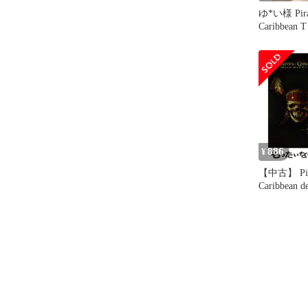
ゆ*い様 Pirat
Caribbean
886
¥
【中古】 Pirat
Caribbean de
pbk / Irene
Elliott & Te
Disney Press