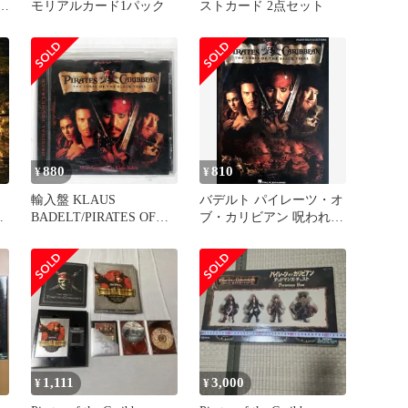
c
モリアルカード1パック
ストカード 2点セット
880
810
¥
¥
輸入盤 KLAUS
バデルト パイレーツ・オ
音
BADELT/PIRATES OF
ブ・カリビアン 呪われた
THE CARIBBEAN: THE
海賊たち (ピアノソロ) 輸
CURSE OF THE BLACK
入楽譜 Piano Solo
PEARL/WALT DISNEY
Selections Badelt Pirates of
RECORDS 0-50086-00897-
the Caribbean: The Curse of
1 CD □
the Black Pearl ハル・レ
1,111
3,000
¥
¥