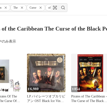
an
The
Curse
of
the
Black
Pearl
s of the Caribbean The Curse of the Bl
中のみ表示
6,980
854
¥
¥
tes Of The
LP パイレーツオブカリビ
Pirates of The Caribbean -
The Curse Of
アン OST Black Ice Vinyl
The Curse of The Black
arl [import] /
レコード
Pearl [Import anglais]