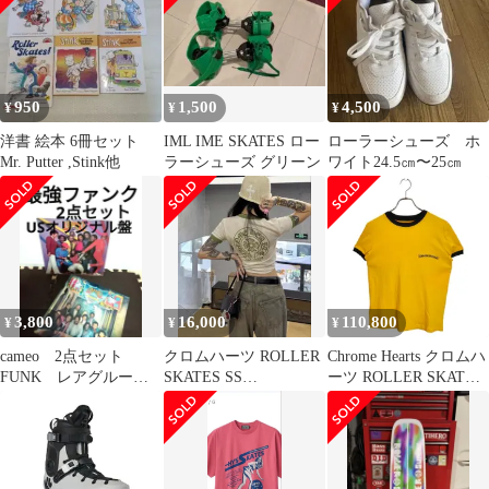
ースシュープリントキ
ャミソール グレー レデ
ィース
950
1,500
4,500
¥
¥
¥
洋書 絵本 6冊セット
IML IME SKATES ロー
ローラーシューズ ホ
Mr. Putter ,Stink他
ラーシューズ グリーン
ワイト24.5㎝〜25㎝
3,800
16,000
110,800
¥
¥
¥
cameo 2点セット
クロムハーツ ROLLER
Chrome Hearts クロムハ
FUNK レアグルー
SKATES SS
ーツ ROLLER SKATES
ヴ ウェッサイ ネタ
HORSESHOE レディー
S/S HORSESHOE TEE
SOUL
ス
ローラースケート 半袖
ホースシューTシャツ S
イエロー×ブラック メ
ンズ/レディース