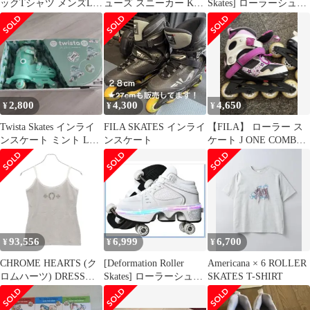
ックTシャツ メンズL相
ューズ スニーカー K2
Skates] ローラーシュー
当 SKATING ピンク
Grid 80 Inline Skates for
ズ 子供 女の子，ローラ
Men Women Adult
ースケート 大人，靴 ロ
Unisex Street Fitness
ーラー 見えない付き ア
Roller Skat
ウトドアスポーツに適
しており、成人式、新
年、生日のギフトとし
て贈ることができます
2,800
4,300
4,650
¥
¥
¥
Twista Skates インライ
FILA SKATES インライ
【FILA】 ローラー ス
ンスケート ミント Lサ
ンスケート
ケート J ONE COMBO
イズ
G 2 SET
93,556
6,999
6,700
¥
¥
¥
CHROME HEARTS (ク
[Deformation Roller
Americana × 6 ROLLER
ロムハーツ) DRESS
Skates] ローラーシュー
SKATES T-SHIRT
ROLLER SKATES
ズ
HTHR HORSESHOE ホ