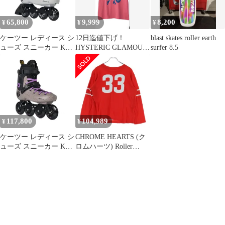
65,800
9,999
8,200
¥
¥
¥
ケーツー レディース シ
12日迄値下げ！
blast skates roller earth
ューズ スニーカー K2
HYSTERIC GLAMOUR
surfer 8.5
Surge 80 Inline Skates
HYS SKATES Tシャツ
for Men Women Adult
Unisex Street Fitness
Roller Ska
117,800
104,989
¥
¥
ケーツー レディース シ
CHROME HEARTS (ク
ューズ スニーカー K2
ロムハーツ) Roller
Grid 90 Inline Skates for
Skates 33 Horseshoe
Men Women Adult
Long Sleeve L/S Tee ホ
Unisex Street Fitness
ースシュープリントク
Roller Skat
ルーネック長袖Tシャ
ツカットソー レディー
ス レッド