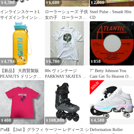
4,380
6,600
2,000
¥
¥
¥
インラインスケートL
ローラーシューズ 子供
Steel Pulse - Smash Hits
サイズインラインシュ
女の子 ローラースケ
CD
ーズ ローラースケート
ート 大人 ローラー 見
23.5～26cm Inline skates
えない付き
大人 子供用 ジュニア
ローラー ローラーブレ
ード 女の子 男の子 初
心者向け 耐久 通気性
安全 静音 全ウィルが光
4,794
6,700
858
¥
¥
¥
る 4サイズ調整可能 バ
ッグ付き
【新品】 大西賢製販
80s ヴィンテージ
7” Betty Johnson You
PEANUTS ドリンクボ
PARKWAY SKATES ア
Cant Get To Heaven On
トル WITH ストラップ
ートプリント Tシャツ
Roller Skates 45AT2009
ROLLER SKATES/OR L
Atlantic /00080
PQ-2521 0
400
108,800
4,580
¥
¥
¥
J*u様 【2nd.】グラフィ
ケーツー レディース シ
Deformation Roller