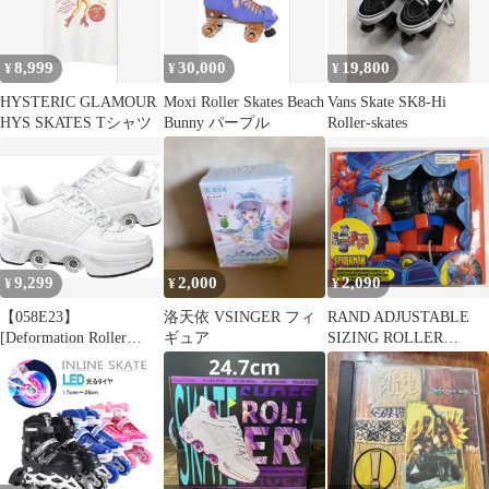
8,999
30,000
19,800
¥
¥
¥
HYSTERIC GLAMOUR
Moxi Roller Skates Beach
Vans Skate SK8-Hi
HYS SKATES Tシャツ
Bunny パープル
Roller-skates
9,299
2,000
2,090
¥
¥
¥
【058E23】
洛天依 VSINGER フィ
RAND ADJUSTABLE
[Deformation Roller
ギュア
SIZING ROLLER
Skates]
SKATES WITH WRIST
GUARDS AND KNEE &
ELBOW PADS