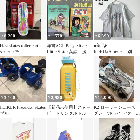
8,200
1,570
6,399
¥
¥
¥
blast skates roller earth
洋書ACT Baby-Sitters
■美品6
surfer 9.25
Little Sister 英語 漫画2
ROKU×Americana別注
冊
ローラースケートレー
スアップTシャツ
3,100
2,980
14,900
¥
¥
¥
FLIKER Freerider Skates
【新品未使用】スヌー
K2 ローラーシューズ
ブルー
ピードリンクボトル
グレー/ホワイト/ターコ
イズ