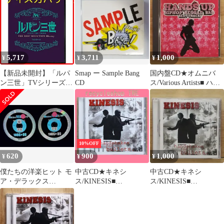
ョット
プ レゲエ R&B ベス
【ISOM38CD/509975111
ト・トラックス
0521】B24319
【WPCR11740/49436740
47918】I22550
5,717
3,711
1,000
¥
¥
¥
【新品未開封】「ルパ
Smap ー Sample Bang
国内盤CD★オムニバ
ン三世」TVシリーズ
CD
ス/Various Artists■ ハン
THE BEST
ズ・アップ ヒップホッ
SELECTION Blu-ray 形
プ レゲエ R&B ベス
式: Blu-ray
ト・トラックス
【WPCR11740/49436740
47918】N03789
10%OFF
620
900
1,000
¥
¥
¥
僕たちの洋楽ヒット モ
中古CD★キネシ
中古CD★キネシ
ア・デラックス
ス/KINESIS■
ス/KINESIS■
VOL.8:1986-89／オムニ
Handshakes for Bullets
Handshakes for Bullets
バス／2枚組
【ISOM38CD/509975111
【ISOM38CD/509975111
0521】H22224
0521】X50804