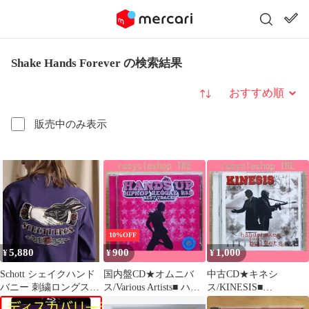
Shake Hands Forever の検索結果
並び替え
販売中のみ表示
10%OFF
5,880
900
1,000
¥
¥
¥
Schott シェイクハンド
国内盤CD★オムニバ
中古CD★キネシ
バニー 刺繍ロングスリ
ス/Various Artists■ ハン
ス/KINESIS■
ーブTシャツ／ロンT シ
ズ・アップ ヒップホッ
Handshakes for Bullets