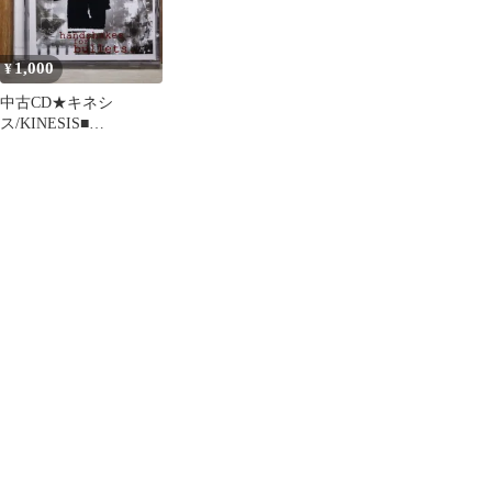
1,000
¥
中古CD★キネシ
ス/KINESIS■
Handshakes for Bullets
【ISOM38CD/509975111
0521】X53981