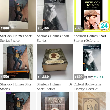
800
1,400
329
¥
¥
¥
Sherlock Holmes Short
Sherlock Holmes Short
Sherlock Holmes Short
Stories Pearson
Stories
Stories (Oxford
Bookworms Library 2)
Doyle， Arthur Conan，
Sir; West， Clare_04
550
1,880
600
¥
¥
¥
Sherlock Holmes Short
Sherlock Holmes 56
Oxford Bookworms
Stories
Short Stories
Library: Level 2:
Sherlock Holmes Short
Stories [ペーパーバッ
ク] Conan Doyle, Arthur;
West, Clare