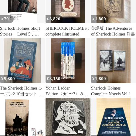
791
3,820
1,800
¥
¥
¥
Sherlock Holmes Short
SHERLOCK HOLMES :
英語版 The Adventures
Stories， Level 5，
complete illustrated
of Sherlock Holmes 洋書
Pearson English Readers:
Sherlock Holmes Short
Stories (Pearson English
Graded Readers) (P
5,800
3,150
1,800
¥
¥
¥
The Sherlock Holmes シ
Yohan Ladder
Sherlock Holmes
ーズン2 10冊セット 英
Edition〈★1〜3〉８冊
Complete Novels Vol.1
語小説
セット