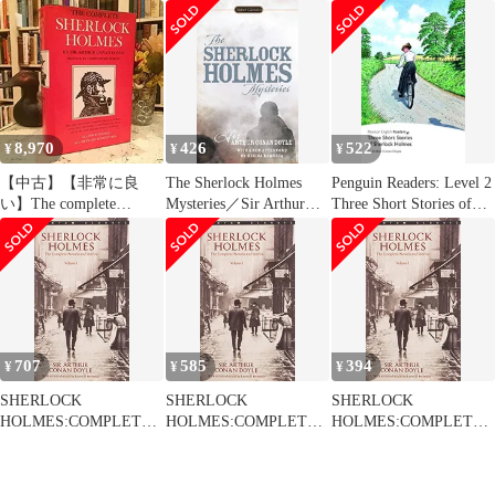
(Dominoes， Level 2)
Sherlock Holmes Short
[ペーパーバック]
Stories
Page， Jeremy? Doyle，
Arthur Conan， Sir;
Scott， Susan_03
8,970
426
522
¥
¥
¥
【中古】【非常に良
The Sherlock Holmes
Penguin Readers: Level 2
い】The complete
Mysteries／Sir Arthur
Three Short Stories of
Sherlock Holmes
Conan Doyle
Sherlock Holmes
(Penguin Readers，
Level 2)
707
585
394
¥
¥
¥
SHERLOCK
SHERLOCK
SHERLOCK
HOLMES:COMPLETE
HOLMES:COMPLETE
HOLMES:COMPLETE
NOVELS VOL.1(A)
NOVELS VOL.1(A)
NOVELS VOL.1(A)
(Bantam Classics)／A
(Bantam Classics)／A
(Bantam Classics)／A