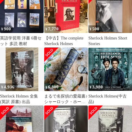
900
7,770
500
¥
¥
¥
英語学習用 洋書 6冊セ
【中古】The complete
Sherlock Holmes Short
ット 多読 教材
Sherlock Holmes
Stories
4,936
6,800
3,980
¥
¥
¥
Sherlock Holmes 全集
まるで名探偵の愛蔵書♪
Sherlock Holmes(中古
(英訳 原書) 出品
シャーロック・ホーム
品)
ズ 豪華特装版ヴィンテ
ージ本 古書洋書