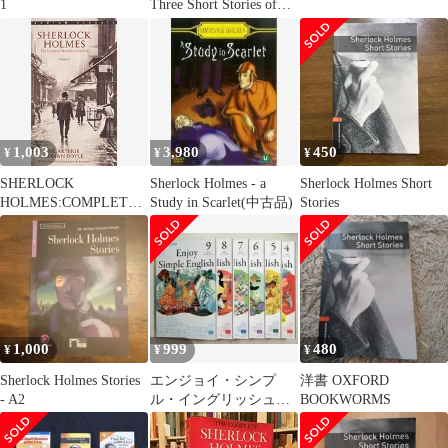
1
Three Short Stories of
Sherlock Holmes
(Penguin Readers，
Level 2)
1,003
3,980
450
¥
¥
¥
SHERLOCK
Sherlock Holmes - a
Sherlock Holmes Short
HOLMES:COMPLETE
Study in Scarlet(中古品)
Stories
NOVELS VOL.1(A)
(Bantam Classics)／A
1,000
999
480
¥
¥
¥
Sherlock Holmes Stories
エンジョイ・シンプ
洋書 OXFORD
- A2
ル・イングリッシュ
BOOKWORMS
2022年4月～9月セット
NHKテキスト