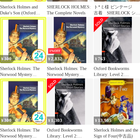
Sherlock Holmes and
SHERLOCK HOLMES:
ト*ミ様 ビンテージ
Duke's Son (Oxford
The Complete Novels
古着 SHERLOCK シャ
Bookworms Library) [ペ
ーロック ムービー
ーパーバック] Doyle，
メンズ 半
Arthur Conan， Sir?
Bassett， Jennifer;
Tiner， Ron_04
1%OFF
300
2,832
763
¥
¥
¥
Sherlock Holmes: The
Sherlock Holmes: The
Oxford Bookworms
Norwood Mystery
Norwood Mystery
Library: Level 2:
(Dominoes， Level 2)
(Dominoes， Level 2)
Sherlock Holmes Short
[ペーパーバック]
[ペーパーバック]
Stories
Page， Jeremy? Doyle，
Page， Jeremy Doyle，
Arthur Conan， Sir;
Arthur Conan， Sir;
Scott， Susan_02
Scott， Susan
300
1,303
13,905
¥
¥
¥
Sherlock Holmes: The
Oxford Bookworms
Sherlock Holmes and the
Norwood Mystery
Library: Level 2:
Sign of Four(中古品)