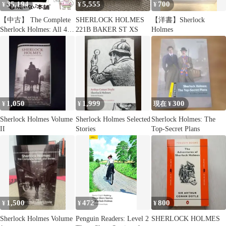
35,194
5,555
700
¥
¥
¥
【中古】 The Complete
SHERLOCK HOLMES
【洋書】Sherlock
Sherlock Holmes: All 4
221B BAKER ST XS
Holmes
Novels and 56 Short
Stories / Arthur Conan
Doyle / Bantam Dell
1,050
1,999
300
¥
¥
現在 ¥
Sherlock Holmes Volume
Sherlock Holmes Selected
Sherlock Holmes: The
II
Stories
Top-Secret Plans
1,500
472
800
¥
¥
¥
Sherlock Holmes Volume
Penguin Readers: Level 2
SHERLOCK HOLMES