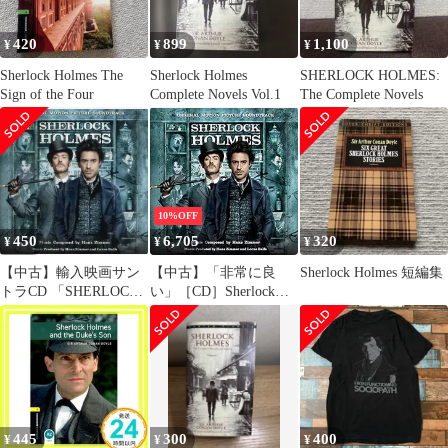
420
899
1,100
¥
¥
¥
Sherlock Holmes The
Sherlock Holmes
SHERLOCK HOLMES:
Sign of the Four
Complete Novels Vol.1
The Complete Novels
10%OFF
450
6,705
320
¥
¥
¥
【中古】輸入映画サン
【中古】「非常に良
Sherlock Holmes 短編集
トラCD 「SHERLOCK
い」［CD］Sherlock
HOLMES」 ORIGINAL
Holmes
MOTION PICTURE
SOUNDTRACK[輸入盤]
445
300
400
¥
¥
¥