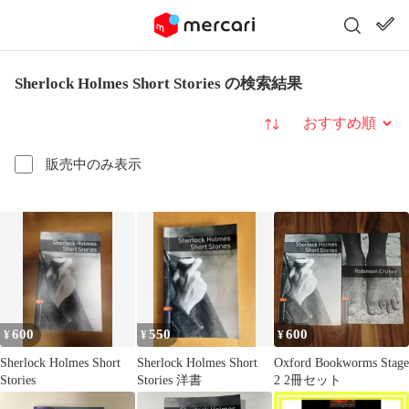
Sherlock Holmes Short Stories の検索結果
並び替え
販売中のみ表示
600
550
600
¥
¥
¥
Sherlock Holmes Short
Sherlock Holmes Short
Oxford Bookworms Stage
Stories
Stories 洋書
2 2冊セット