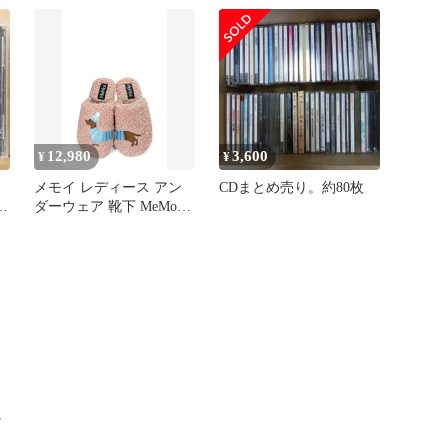
【AVCT10091/4515793100
In Movie Quotesong Lyrics
913】X50412
and Sarcasm T Shirt
12,980
3,600
¥
¥
メモイ レディース アン
CDまとめ売り。約80枚
ダーウェア 靴下 MeMoi
Doggone Silly Faux
00
Shearling Memory Foam
Slipper Blush ブラッシュ
ャ