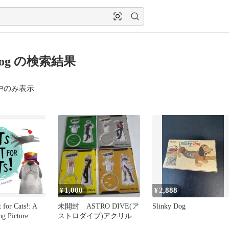
y Dog の検索結果
中のみ表示
1,000
2,888
¥
¥
 for Cats!: A
未開封 ASTRO DIVE(ア
Slinky Dog
ng Picture
ストロダイブ)アクリルス
Cats Dogs and
タンド 4個