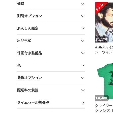
Why Everyo
価格
Hat
割引オプション
あんしん鑑定
1,170
¥
出品形式
Anthology
シ・ウィン
保証付き整備品
(CD)
色
発送オプション
配送料の負担
8,480
¥
タイムセール割引率
クレイジー
ツ メンズ 