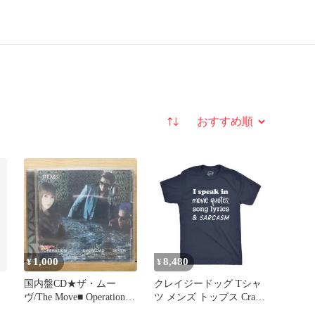
並び替え
1,000
8,480
¥
¥
国内盤CD★ザ・ムー
クレイジードッグ Tシャ
ヴ/The Move■ Operation
ツ メンズ トップス Crazy
Overload7
Dog TShirts Mens I Speak