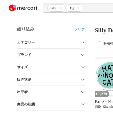
ンツにスキップ
Silly
Dog
絞り込み
Sill
クリア
カテゴリー
販売
ブランド
サイズ
販売状況
出品者
1,279
¥
Hats Are Not
商品の状態
Silly Rhymi
Book About 