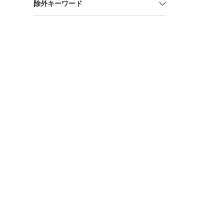
除外キーワード
ス グラフィッ
Dog TShirts
Shirtsilly G
Graphic