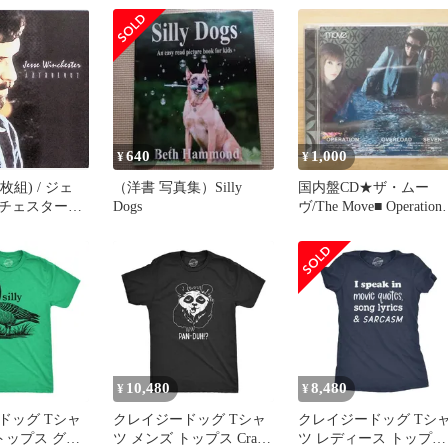
ne Can Wear
640
1,000
¥
¥
(2枚組) / ジェ
（洋書 写真集）Silly
国内盤CD★ザ・ムー
チェスター
Dogs
ヴ/The Move■ Operation
Overload7
【AVCT10091/45157931
913】V70040
10,480
8,480
¥
¥
ドッグ Tシャ
クレイジードッグ Tシャ
クレイジードッグ Tシ
トップス グー
ツ メンズ トップス Crazy
ツ レディース トップス