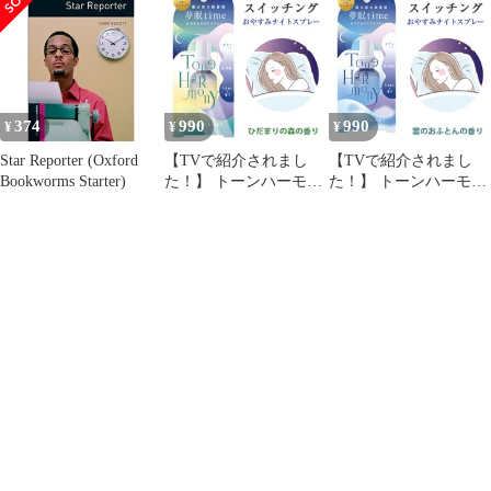
23 L
374
990
990
¥
¥
¥
Star Reporter (Oxford
【TVで紹介されまし
【TVで紹介されまし
Bookworms Starter)
た！】 トーンハーモニ
た！】 トーンハーモニ
ー おやすみナイトスプ
ーおやすみナイトスプ
レー ひだまりの森
レー雲のおふとん45ml
45ml ピローミスト 枕
ピローミスト枕用フレ
用フレグランス アロマ
グランスアロマスプレ
スプレー ボディミスト
ーボディミスト