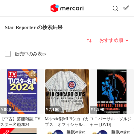
Star Reporter の検索結果
並び替え
販売中のみ表示
800
7,100
1,990
¥
¥
¥
【中古】芸能雑誌 TV
Majestic製MLBシカゴカ
ユニバーサル・ソルジ
スター名鑑2024
ブス オフィシャルレ
ャー [DVD]
プリカユニフォーム