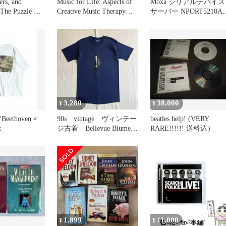
ers, and
Music for Life: Aspects of
Moxa シリアルデバイス
 The Puzzle Of
Creative Music Therapy
サーバー NPORT5210A
Politics
with Adult Clients
TCP/IP Ethernet対応 DI
Studies in
レール対応 産業用ネッ
 Politics) [ペ
ワーク機器
3,280
38,000
¥
¥
Beethoven ×
90s vintage ヴィンテー
beatles help! (VERY
t
ジ古着 Bellevue Blume
RARE!!!!!! 送料込）
ビックリマーク ！ 感
嘆符 メッセージロゴプ
リント 半袖Tシャツ
カットソー ネイビー
一点物 L Y2K C-
BOY ストリート
exclamation mark print-t
1,899
11,000
¥
¥