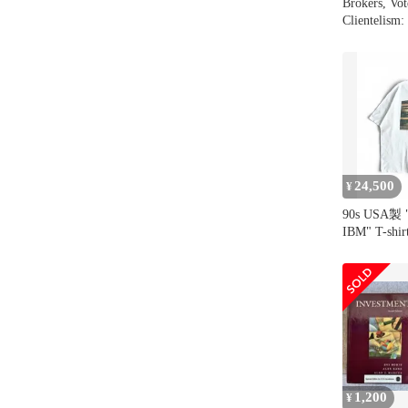
Brokers, Vot
Clientelism:
Distributive 
(Cambridge 
Comparative
ー…
24,500
¥
90s USA製 "
IBM" T-shir
1,200
¥