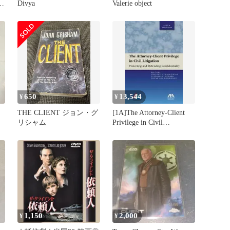
Divya
Valerie object
650
13,544
¥
¥
THE CLIENT ジョン・グ
[1A]The Attorney-Client
リシャム
Privilege in Civil
Litigation: Practicing and
Defending Confidentiality
1,150
2,000
¥
¥