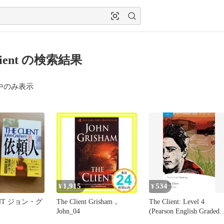
Client の検索結果
中のみ表示
1,915
534
¥
¥
ENT ジョン・グ
The Client Grisham，
The Client: Level 4
John_04
(Pearson English Graded
Readers)