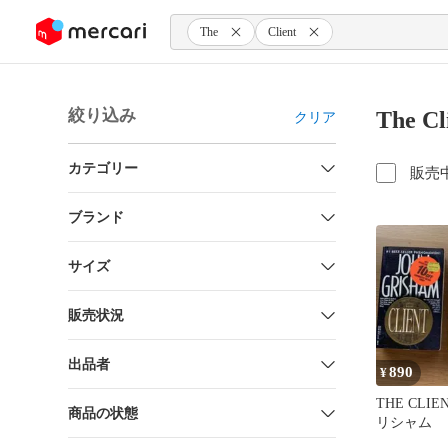
ンツにスキップ
The
Client
絞り込み
The 
クリア
カテゴリー
販売
ブランド
サイズ
販売状況
出品者
890
¥
THE CLI
商品の状態
リシャム