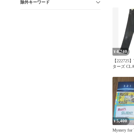
除外キーワード
4,740
¥
【222725】T
ターズ CLASSIC 5
POCKET T
PANTS 
メンズ ・L STDP0001B
黒
5,400
¥
Mystery f