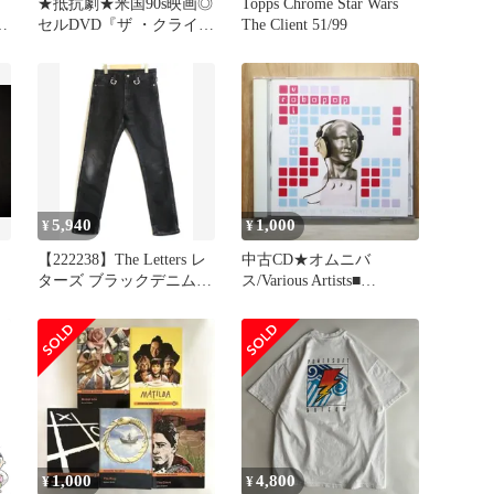
★抵抗劇★米国90s映画◎
Topps Chrome Star Wars
セルDVD『ザ ・クライア
The Client 51/99
N
ント 依頼人』｜AA-804
ト
5,940
1,000
¥
¥
【222238】The Letters レ
中古CD★オムニバ
ターズ ブラックデニム
ス/Various Artists■
ストレッチ ジーンズ
Robopop Volume 1
Dカン キーリング メンズ
【PIERO122/50204227138
・L LFBJ DP0001B ブラ
26】U57061
ック
1,000
4,800
¥
¥