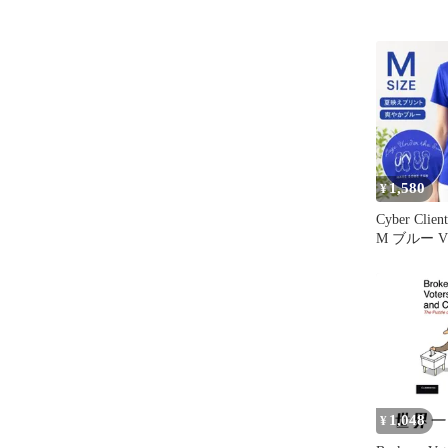
1,580
¥
Cyber Cl
M ブルー 
リント
1,048
¥