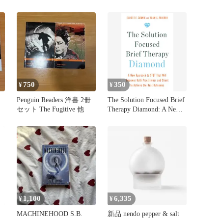
(WHV)
750
350
¥
¥
ト
Penguin Readers 洋書 2冊
The Solution Focused Brief
セット The Fugitive 他
Therapy Diamond: A New
Approach t
1,100
6,335
¥
¥
MACHINEHOOD S.B.
新品 nendo pepper & salt