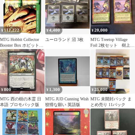
112,222
4,400
20,000
¥
¥
¥
MTG Hobbit Collector
ユーロランド 沼 3枚
MTG Treetop Village
Booster Box ホビット英
Foil 2枚セット 樹上の
語版
村
800
1,300
25,000
¥
¥
¥
MTG 西の樹の木霊 日
MTG JUD Cunning Wish
MTG 未開封パック ま
本語 プロモパック版
狡猾な願い 英語版
とめ売り 11パック