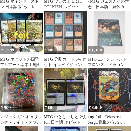
MTG マインド・ストー
MTG ワシの王 J.R.R.
⭐︎MTG ジェスカイの意
ン 日本語版1枚 foil
TOLKIEN ホビット
志 日本語 夏休みコ
マンダー
1,999
400
1,300
¥
¥
¥
MTG ホビットの四季
MTG 分割カード 6枚セ
MTG エインシャント・
フルアート基本土地4枚
ット インベイジョン
ブロンズ・ドラゴン
セット foil
CLB日本語
900
600
3,000
¥
¥
¥
マジック:ザ・ギャザリ
MTG いとしいしと 2枚
mtg foil 『Warstorm
ング・ライト・オブ・
foil 日本語 ホビット
Surge/戦嵐のうねり』
レプリケーション 英語