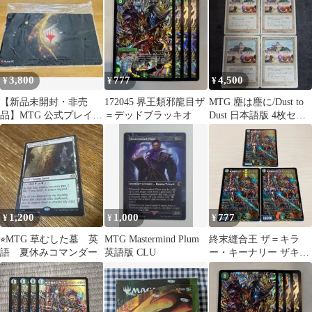
foil ボーダーレス M
0355 日本語版 JP MTG
マジックザギャザリン
グ MARVEL
3,800
777
4,500
¥
¥
¥
【新品未開封・非売
172045 界王類邪龍目ザ
MTG 塵は塵に/Dust to
品】MTG 公式プレイマ
＝デッドブラッキオ
Dust 日本語版 4枚セッ
ット 2024 プレインズウ
ト 5ED
ォーカー
1,200
1,000
777
¥
¥
¥
⭐︎MTG 草むした墓 英
MTG Mastermind Plum
終末縫合王 ザ＝キラ
語 夏休みコマンダー
英語版 CLU
ー・キーナリー ザキラ
ーキーナリー ドラゴン
娘 3枚セット