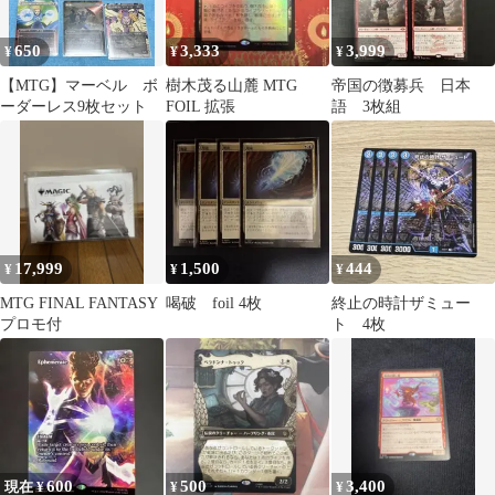
650
3,333
3,999
¥
¥
¥
【MTG】マーベル ボ
樹木茂る山麓 MTG
帝国の徴募兵 日本
ーダーレス9枚セット
FOIL 拡張
語 3枚組
17,999
1,500
444
¥
¥
¥
MTG FINAL FANTASY
喝破 foil 4枚
終止の時計ザミュー
プロモ付
ト 4枚
600
500
3,400
現在 ¥
¥
¥