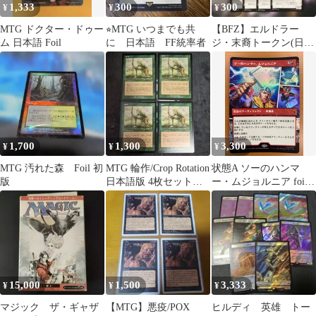
1,333
300
300
¥
¥
¥
MTG ドクター・ドゥー
⭐︎MTG いつまでも共
【BFZ】エルドラー
ム 日本語 Foil
に 日本語 FF統率者
ジ・末裔トークン(日)
(002)
1,700
1,300
3,300
¥
¥
¥
MTG 汚れた森 Foil 初
MTG 輪作/Crop Rotation
状態A ソーのハンマ
版
日本語版 4枚セット
ー・ムジョルニア foil
ULG
ボーダーレス M 0303
日本語版 JP MTG マジ
ックザギャザリング
MARVEL
15,000
1,500
3,333
¥
¥
¥
マジック ザ・ギャザ
【MTG】悪疫/POX
ヒルディ 英雄 トー