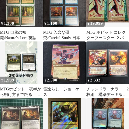
1,300
1,100
19,999
¥
¥
¥
MTG 自然の知
MTG 入念な研
MTG ホビット コレク
識/Nature's Lore 英語版
究/Careful Study 日本語
ターブースター ２パッ
4枚セット 5ED
版 4枚セット ODY
クセット英語版
1,999
2,500
2,333
¥
¥
¥
MTGホビット 夜半か
雷逸らし ショーケー
チャンドラ・ナラー 2
ら明け方まで踊る 暗
ス
枚組 構築デッキ版
闇のなぞなぞ勝負
foil