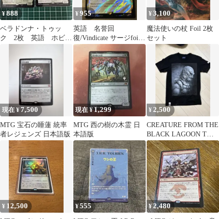
888
955
3,100
¥
¥
¥
ベラドンナ・トゥッ
英語 名誉回
魔法使いの杖 Foil 2枚
ク 2枚 英語 ホビッ
復/Vindicate サージfoil
セット
ト MTG
mtg ff エメトセルク
7,500
1,299
2,500
現在 ¥
現在 ¥
¥
MTG 宝石の睡蓮 統率
MTG 西の樹の木霊 日
CREATURE FROM THE
者レジェンズ 日本語版
本語版
BLACK LAGOON Tシ
ャツ
12,500
555
2,480
¥
¥
¥