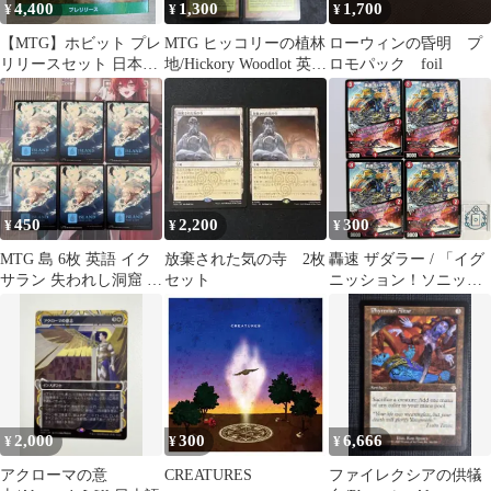
4,400
1,300
1,700
¥
¥
¥
【MTG】ホビット プレ
MTG ヒッコリーの植林
ローウィンの昏明 プ
リリースセット 日本語
地/Hickory Woodlot 英語
ロモパック foil
版 1個 プレリリース プ
版 4枚セット
レリキット 指輪物語 ロ
ードオブザリング
450
2,200
300
¥
¥
¥
MTG 島 6枚 英語 イク
放棄された気の寺 2枚
轟速 ザダラー / 「イグ
サラン 失われし洞窟 基
セット
ニッション！ソニック
本土地
ドロォォォ!!」【U】
(DM26EX2 60/89)
《火》カリスマベスト
【4枚】
2,000
300
6,666
¥
¥
¥
アクローマの意
CREATURES
ファイレクシアの供犠