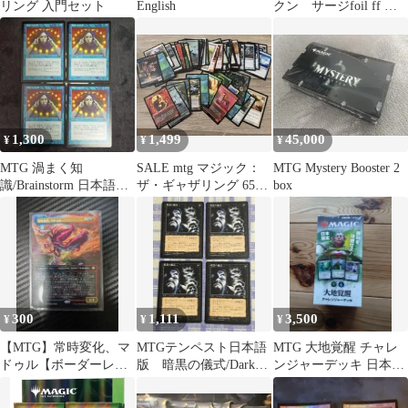
リング 入門セット
English
クン サージfoil ff 計
10枚
1,300
1,499
45,000
¥
¥
¥
MTG 渦まく知
SALE mtg マジック：
MTG Mystery Booster 2
識/Brainstorm 日本語版
ザ・ギャザリング 65枚
box
4枚セット MMQ
カード
300
1,111
3,500
¥
¥
¥
【MTG】常時変化、マ
MTGテンペスト日本語
MTG 大地覚醒 チャレ
ドゥル【ボーダーレ
版 暗黒の儀式/Dark
ンジャーデッキ 日本限
ス】
Ritual４枚
定 未開封