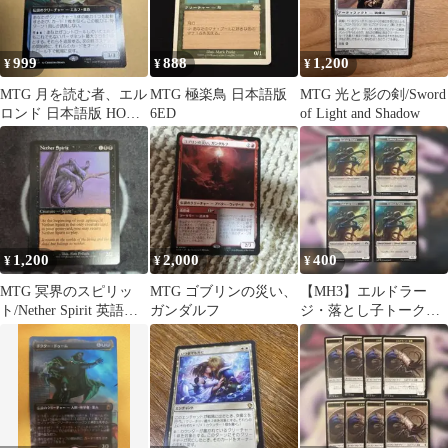
999
888
1,200
¥
¥
¥
MTG 月を読む者、エル
MTG 極楽鳥 日本語版
MTG 光と影の剣/Sword
ロンド 日本語版 HOB
6ED
of Light and Shadow
拡張
1,200
2,000
400
¥
¥
¥
MTG 冥界のスピリッ
MTG ゴブリンの災い、
【MH3】エルドラー
ト/Nether Spirit 英語版
ガンダルフ
ジ・落とし子トークン
1枚 MMQ
(英)