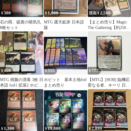
300
1,000
2,500
¥
¥
現在 ¥
石の雨、硫黄の噴気孔
MTG 露天鉱床 日本語
【まとめ売り】Magic:
8枚セット
版
The Gathering【約2500
枚】
450
555
777
¥
¥
¥
MTG 残骸の漂着 3枚 日
ホビット 基本土地foil
【MTG】[HOB] 臨機応
本語 foil1 拡張2 ホビッ
まとめ売り
変なる者、キーリ 日本
ト
語版 FOIL
1,300
19,800
2,899
¥
¥
¥