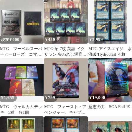
テックスの中へ 赤R
枚
400
450
3,999
現在 ¥
¥
¥
MTG マーベルスーパ
MTG 沼 7枚 英語 イク
MTG アイスエイジ 水
ーヒーローズ コマン
サラン 失われし洞窟 基
流破/Hydroblast ４枚
ダー・プロテクター
本土地
セット
1,655
799
19,000
¥
¥
¥
MTG ウェルカムデッ
MTG ファースト・ア
意志の力 SOA Foil 19
キ 5種 各1個
ベンジャー、キャプテ
ン・アメリカ