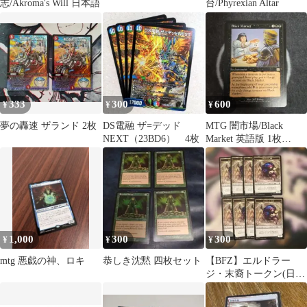
志/Akroma's Will 日本語
台/Phyrexian Altar
333
300
600
¥
¥
¥
夢の轟速 ザランド 2枚
DS電融 ザ=デッド
MTG 闇市場/Black
NEXT（23BD6） 4枚
Market 英語版 1枚
MMQ
1,000
300
300
¥
¥
¥
mtg 悪戯の神、ロキ
恭しき沈黙 四枚セット
【BFZ】エルドラー
ジ・末裔トークン(日)
(004)