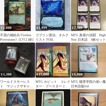
2,000
1,999
7,500
¥
¥
¥
不屈の補給兵/Tireless
ゴブリン退治、オルク
MTG 真昼の決闘 High
Provisioner》[LTC] 緑U
リスト FOIL
Noo 日本語 4枚セット
1,300
17,000
6,000
¥
¥
¥
ワールドスモーレス
MTG ホビット コレク
MTG 陽景学院の使い魔
ト マジックザギャザ
ター・ブースター 2パ
日本語版foil
リング シークレット
ック 日本版と英語版
外箱無し