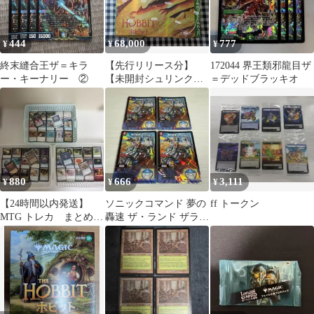
444
68,000
777
¥
¥
¥
終末縫合王ザ＝キラ
【先行リリース分】
172044 界王類邪龍目ザ
ー・キーナリー ②
【未開封シュリンク付
＝デッドブラッキオ
きBOX】マジック：
ザ・ギャザリング | ホ
ビット コレクター・ブ
ースター 日本語版
【MTG】
880
666
3,111
¥
¥
¥
【24時間以内発送】
ソニックコマンド 夢の
ff トークン
MTG トレカ まとめ
轟速 ザ・ランド ザラン
断捨離 マジックザギ
ド 4枚セット
ャザリング