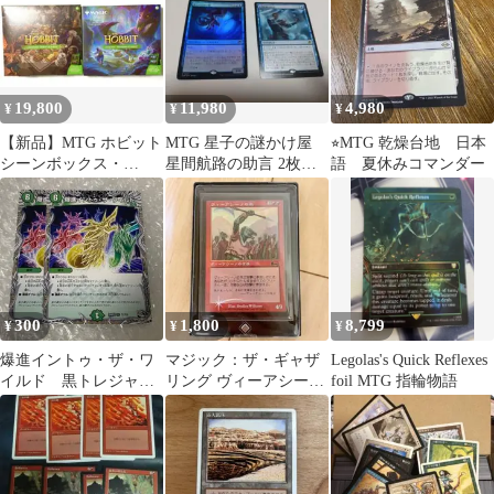
19,800
11,980
4,980
¥
¥
¥
【新品】MTG ホビット
MTG 星子の謎かけ屋
⭐︎MTG 乾燥台地 日本
シーンボックス・
星間航路の助言 2枚セ
語 夏休みコマンダー
SCENE BOX 2種類セッ
ット
ト英語版
300
1,800
8,799
¥
¥
¥
爆進イントゥ・ザ・ワ
マジック：ザ・ギャザ
Legolas's Quick Reflexes
イルド 黒トレジャ
リング ヴィーアシーノ
foil MTG 指輪物語
ー 黒トレ 2枚
の長