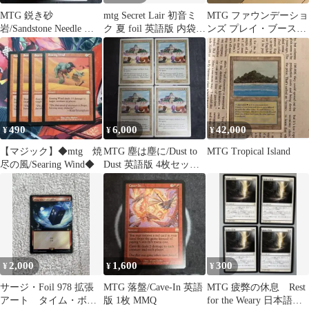
MTG 鋭き砂
mtg Secret Lair 初音ミ
MTG ファウンデーショ
岩/Sandstone Needle 日
ク 夏 foil 英語版 内袋未
ンズ プレイ・ブースタ
本語版 4枚セット MMQ
開封
ー 6パック 日本語版
490
6,000
42,000
¥
¥
¥
【マジック】◆mtg 焼
MTG 塵は塵に/Dust to
MTG Tropical Island
尽の風/Searing Wind◆
Dust 英語版 4枚セット
5ED
2,000
1,600
300
¥
¥
¥
サージ・Foil 978 拡張
MTG 落盤/Cave-In 英語
MTG 疲弊の休息 Rest
アート タイム・ボル
版 1枚 MMQ
for the Weary 日本語 4