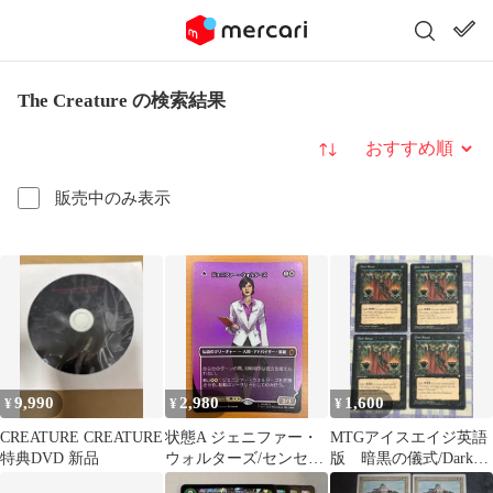
The Creature の検索結果
並び替え
販売中のみ表示
9,990
2,980
1,600
¥
¥
¥
CREATURE CREATURE
状態A ジェニファー・
MTGアイスエイジ英語
特典DVD 新品
ウォルターズ/センセー
版 暗黒の儀式/Dark
ショナル・シーハルク
Ritual４枚