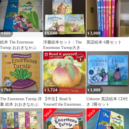
666
1,600
3,000
¥
¥
¥
絵本 The Enormous
洋書絵本セット：The
英語絵本 6冊セット
Turnip おおきなかぶ
Enormous Turnip大きな
かぶ等USBORNE
790
3,724
1,000
¥
¥
¥
The Enormous Turnip 洋
【中古】Read It
Usborne 英語絵本 CD付
書 絵本 おおきなかぶ
Yourself:the Enormous
き 2冊セット
Turnip:level 1