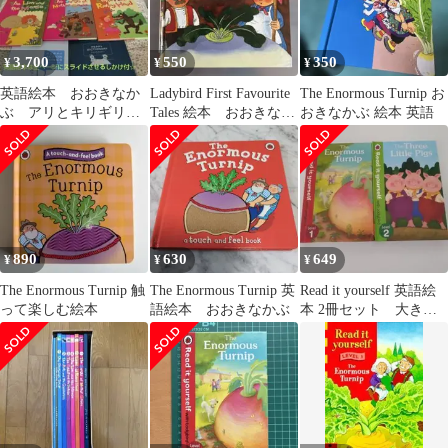
3,700
550
350
¥
¥
¥
英語絵本 おおきなか
Ladybird First Favourite
The Enormous Turnip お
ぶ アリとキリギリ
Tales 絵本 おおきなか
おきなかぶ 絵本 英語
ス マザーグース 6
ぶ
冊 CD しかけ絵本
890
630
649
¥
¥
¥
The Enormous Turnip 触
The Enormous Turnip 英
Read it yourself 英語絵
って楽しむ絵本
語絵本 おおきなかぶ
本 2冊セット 大きな
カブ 3匹の子豚