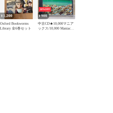
10%OFF
1,200
900
¥
¥
Oxford Bookworms
中古CD★10,000マニア
Library 全6巻セット
ックス/10,000 Maniacs■
Love Among the Ruins
【GEFD25009/07206425
00927】E01427