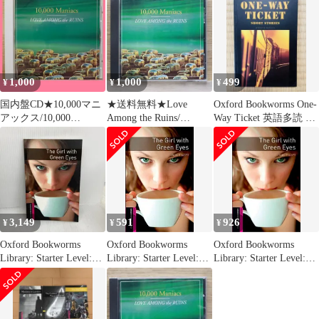
1,000
1,000
499
¥
¥
¥
国内盤CD★10,000マニ
★送料無料★Love
Oxford Bookworms One-
アックス/10,000
Among the Ruins/
Way Ticket 英語多読 洋
Maniacs■ ラヴ・アマン
■10,000マニアック
書
グ・ザ・ルーインズ
ス/10,000
【MVCF24009/49880670
Maniacs【072064250092
29096】C21211
7/GEFD25009】G04099
3,149
591
926
¥
¥
¥
Oxford Bookworms
Oxford Bookworms
Oxford Bookworms
Library: Starter Level:
Library: Starter Level:
Library: Starter Level:
The Girl with Green
The Girl with Green Eyes
The Girl with Green Eyes
Eyes Oxford University
(Oxford Bookworms
(Oxford Bookworms
Press, USA JohnEscott
Library. Crime &
Library. Crime &
Mistery. Starter)