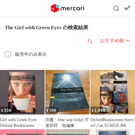
The Girl with Green Eyes の検索結果
並び替え
販売中のみ表示
350
300
1,000
¥
¥
¥
Girl with Green Eyes
洋書 One way ticket 片
OxfordBookworms:Survi
Oxford Bookworms
道切符 短編集
ve!,Cat,TGWGE,RR