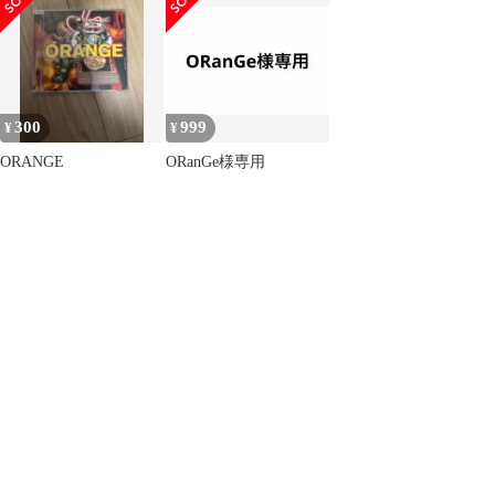
Recordings CTCD320350
CAPTAIN TRIO /02600
300
999
¥
¥
ORANGE
ORanGe様専用