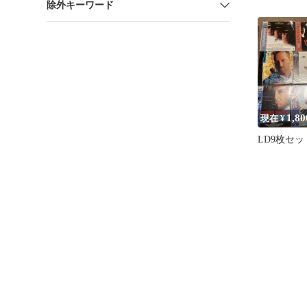
除外キーワード
新潮文庫
1,80
現在 ¥
LD9枚セッ