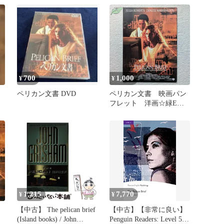
700
1,000
¥
¥
レ
ペリカン文書 DVD
ペリカン文書 映画パン
フレット 洋画☆緑E
1993年 ジュリア・ロバ
ーツ
1,215
7,770
¥
¥
【中古】 The pelican brief
【中古】【非常に良い】
(Island books) / John
Penguin Readers: Level 5