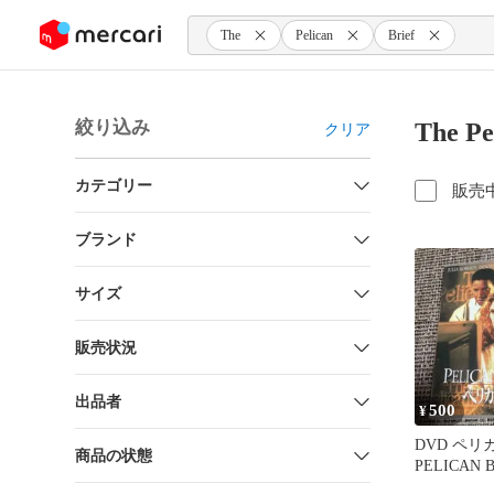
ンツにスキップ
The
Pelican
Brief
絞り込み
The P
クリア
カテゴリー
販売
ブランド
サイズ
販売状況
出品者
500
¥
DVD ペリ
商品の状態
PELICAN B