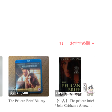
並び替え
1,500
897
現在 ¥
¥
The Pelican Brief Blu-ray
【中古】 The pelican brief
/ John Grisham / Arrow
Books