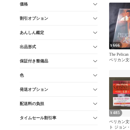
価格
割引オプション
あんしん鑑定
666
¥
出品形式
The Pelica
ペリカン文
保証付き整備品
色
発送オプション
配送料の負担
485
¥
タイムセール割引率
ペリカン文
ト ジョン