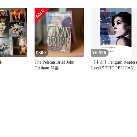
0
300
6,570
¥
¥
ト
The Pelican Brief John
【中古】Penguin Readers
Grisham 洋書
Level 5 THE PELICAN
BRIEF (Penguin Readers
(Graded Readers)) [洋書]