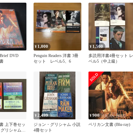
1,000
1,500
¥
¥
n Brief DVD
Penguin Readers 洋書 3冊
多読用洋書4冊セット 
書
セット レベル5、6
ベル5（中上級）
2,499
900
¥
¥
書 上下巻セッ
ジョン・グリシャム 小説
ペリカン文書 (Blu-ray)
・グリシャム
4冊セット