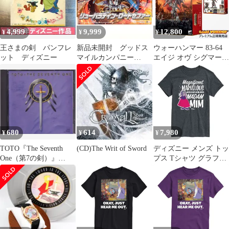
4,999
9,999
12,800
¥
¥
¥
王さまの剣 パンフレ
新品未開封 グッドス
ウォーハンマー 83-64
ット ディズニー
マイルカンパニー
エイジ オヴ シグマー
(GOOD SMILE
スレイヴ・トゥ・ダー
COMPANY)
クネス：デーモン プリ
MODEROID 覇王大系
ンス WARHAMMER
リューナイト リュー
Age of Sigmar Daemon
ナイトコレクション
Prince
SERIES 5 リューパラ
ディン ロードゼファ
680
614
7,980
¥
¥
¥
ー 組み立て式プラモ
デル
TOTO『The Seventh
(CD)The Writ of Sword
ディズニー メンズ トッ
One（第7の剣）』
プス Tシャツ グラフィ
CK40873 輸入盤
ック Disneysword in the
Stone Madamin Mens
Magnificent Graphic Tee
Gray グレー