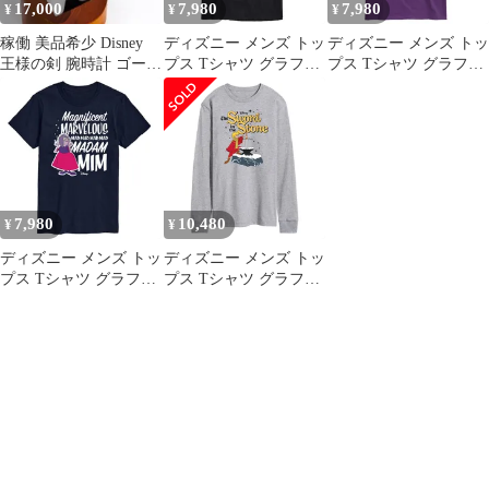
17,000
7,980
7,980
¥
¥
¥
稼働 美品希少 Disney
ディズニー メンズ トッ
ディズニー メンズ トッ
王様の剣 腕時計 ゴール
プス Tシャツ グラフィ
プス Tシャツ グラフィ
ド ピンバッチ 3293
ック Disneys The Sword
ック Disneys The Sword
in the Stone Mens Okay
in the Stone Mens Okay
Just Hear Me Out Graphic
Just Hear Me Out Graphic
Tee Bla
Tee Pur
7,980
10,480
¥
¥
ディズニー メンズ トッ
ディズニー メンズ トッ
プス Tシャツ グラフィ
プス Tシャツ グラフィ
ック Disneysword in the
ック Disneys The Sword
Stone Madamin Mens
in the Stone Mens Long
Magnificent Graphic Tee
Sleeve Graphic Tee Gray
Navy ネイビー
グレー