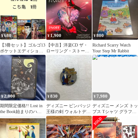
5%OFF
680
1,900
800
¥
¥
¥
​【3冊セット】ゴルゴ13
【中古】洋楽CD ザ・
Richard Scarry Watch
ポケットエディション
ローリング・ストーン
Your Step Mr Rabbit
2冊 ＆ こち亀
ズ / ハックニー・ダイ
アモンズ[ジュエルケー
ス仕様通常盤](SHM-
CD)
2,000
830
7,980
¥
¥
¥
期間限定価格!! Lost in
ディズニー ピンバッジ
ディズニー メンズ トッ
the Book始まりのハロ
王様の剣 ウォルトディ
プス Tシャツ グラフィ
ウィンマルチケース
ズニー生誕100周年記念
ック Disneys The Sword
in the Stone Mens Okay
Just Hear Me Out Graphic
Tee Gra