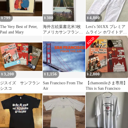
799
300
4,800
¥
¥
¥
The Very Best of Peter,
海外古絵葉書北米3枚
Levi's 501XX プレミア
Paul and Mary
アメリカサンフランシ
ムライン ホワイトデニ
スコヒューストン カナ
ム ボタンフロント
ダモントリオール
3,200
1,156
2,800
¥
¥
¥
ジスイズ サンフラン
San Francisco From The
【chamomileさま専用】
シスコ
Air
This is San Francisco