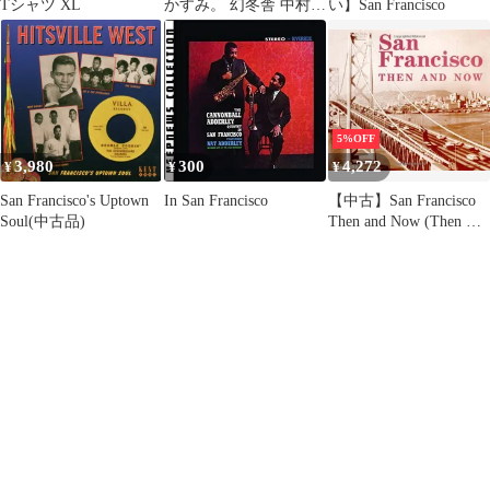
Tシャツ XL
かすみ。 幻冬舎 中村和
い】San Francisco
孝 グラビア
5%OFF
3,980
300
4,272
¥
¥
¥
San Francisco's Uptown
In San Francisco
【中古】San Francisco
Soul(中古品)
Then and Now (Then &
Now Thunder Bay)