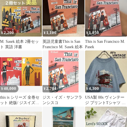
2,200
1,100
1,150
¥
¥
¥
M. Sasek 絵本 2冊セッ
英語児童書This is San
This is San Francisco M.
ト 英語 洋書
Francisco M. Sasek 絵本
Pasek
40,000
2,704
4,300
¥
¥
¥
this is シリーズ 全巻セ
ジス・イズ・サンフラ
USA製 00s ヴィンテー
ット 絶版/ ジスイズパ
ンシスコ
ジ プリントTシャツ サ
リ ミラスロフ・セサッ
ンフランシスコ ケーブ
ク
ルカー