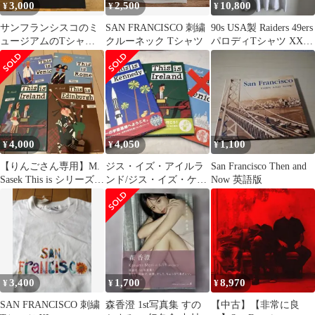
3,000
2,500
10,800
¥
¥
¥
サンフランシスコのミ
SAN FRANCISCO 刺繍
90s USA製 Raiders 49ers
ュージアムのTシャツ
クルーネック Tシャツ
パロディTシャツ XXL
黒地にプリント 綿
ヘインズ
100% Mサイズ
4,000
4,050
1,100
¥
¥
¥
【りんごさん専用】M.
ジス・イズ・アイルラ
San Francisco Then and
Sasek This is シリーズ洋
ンド/ジス・イズ・ケー
Now 英語版
書絵本4冊
プケネディ 帯付 初版
3,400
1,700
8,970
¥
¥
¥
SAN FRANCISCO 刺繍
森香澄 1st写真集 すの
【中古】【非常に良