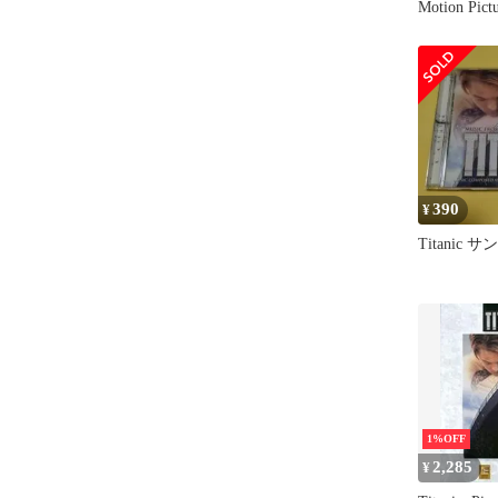
Motion Pict
390
¥
Titanic 
1%OFF
2,285
¥