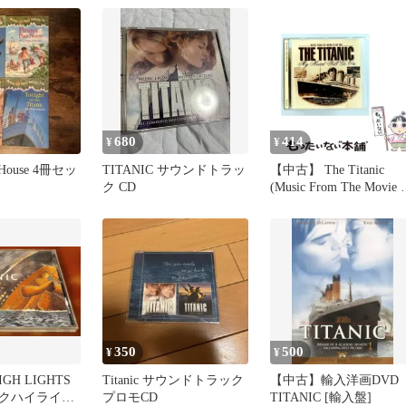
gic Tree House
)
680
414
¥
¥
e House 4冊セッ
TITANIC サウンドトラッ
【中古】 The Titanic
ク CD
(Music From The Movie 
The Era) [import] / Vario
/ Golden Stars
350
500
¥
¥
IGH LIGHTS
Titanic サウンドトラック
【中古】輸入洋画DVD
クハイライト
プロモCD
TITANIC [輸入盤]