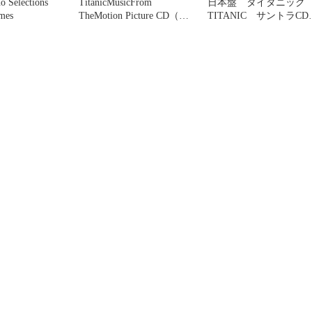
no Selections
TitanicMusicFrom
日本盤 タイタニッ
mes
TheMotion Picture CD（9
TITANIC サントラC
ほ
ジェームズ・ホーナー