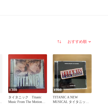
並び替え
300
900
¥
¥
タイタニック Titanic
TITANIC A NEW
Music From The Motion
MUSICAL タイタニッ
八
ク ミュージカル CD