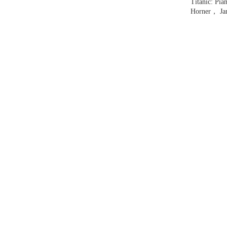
Titanic: Pia
Horner， Ja