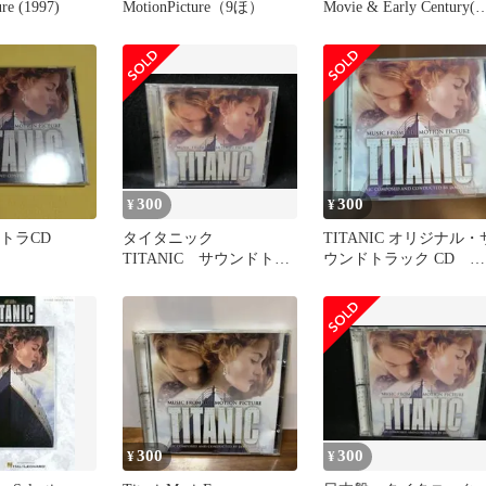
ure (1997)
MotionPicture（9ほ）
Movie & Early Century(
古品)
300
300
¥
¥
サントラCD
タイタニック
TITANIC オリジナル・
TITANIC サウンドトラ
ウンドトラック CD 開
ックCD
封使用スミ
300
300
¥
¥