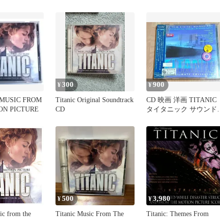
300
900
¥
¥
MUSIC FROM
Titanic Original Soundtrack
CD 映画 洋画 TITANIC
ON PICTURE
CD
タイタニック サウンド
ラック サントラ
500
3,980
¥
¥
ic from the
Titanic Music From The
Titanic: Themes From