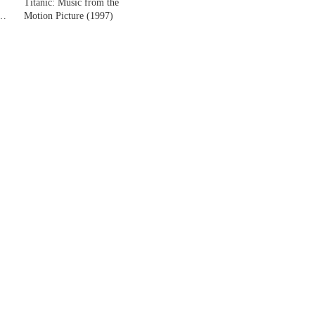
ク
Titanic: Music from the
D
Motion Picture (1997)