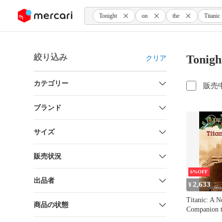
ンツにスキップ
Tonight
on
the
Titanic
絞り込み
Tonig
クリア
カテゴリー
販売
ブランド
サイズ
販売状況
6%OFF
出品者
2,633
¥
Titanic: A N
商品の状態
Companion t
House #17: 