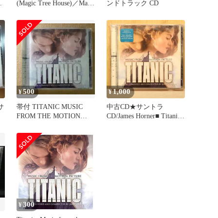
中
(Magic Tree House)／Mary
ンドトラック CD
Pope Osborne
500
1,000
¥
¥
サ
帯付 TITANIC MUSIC
中古CD★サントラ
FROM THE MOTION
CD/James Horner■ Titanic:
PICTURE
Music from the Motion
Picture (1997) 映画サント
ラ
【SK63213/007464632132
4】P50966
300
¥