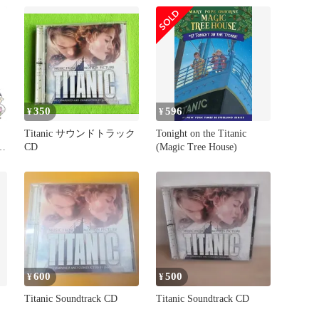
350
596
¥
¥
Titanic サウンドトラック
Tonight on the Titanic
&
CD
(Magic Tree House)
us
600
500
¥
¥
Titanic Soundtrack CD
Titanic Soundtrack CD