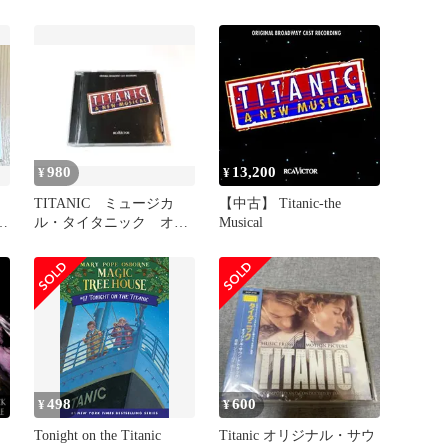
980
13,200
¥
¥
TITANIC ミュージカ
【中古】 Titanic-the
ト
ル・タイタニック オリ
Musical
ジナル・ブロードウェ
イ・キャスト
498
600
¥
¥
Tonight on the Titanic
Titanic オリジナル・サウ