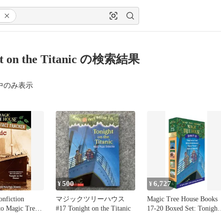
ht on the Titanic の検索結果
中のみ表示
500
6,727
¥
¥
onfiction
マジックツリーハウス
Magic Tree House Books
o Magic Tree
#17 Tonight on the Titanic
17-20 Boxed Set: Tonight
Tonight on the
on the Titan