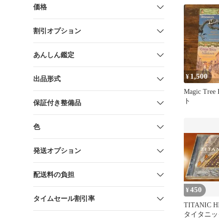
Titanic (Ma
価格
Fact Tracker
割引オプション
あんしん鑑定
1,500
¥
出品形式
Magic Tre
ト
保証付き整備品
色
発送オプション
配送料の負担
450
¥
タイムセール割引率
TITANIC H
タイタニッ