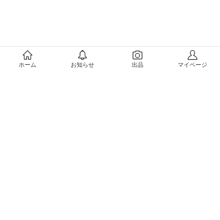
メルカリについて
ホーム
お知らせ
出品
マイページ
会社概要（運営会社）
採用情報
プレスリリース
公式ブログ
プレスキット
メルカリUS
メルカリShops
m department（エムデパ）
ヘルプ
ヘルプセンター（ガイド・お問い合わせ）
メルカリShopsでショップを開設する
メルカリShops ショップ管理画面にログイン
メルカリShops出店者向けガイド
お問い合わせ一覧