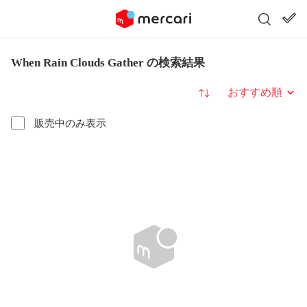
When Rain Clouds Gather の検索結果
並び替え
販売中のみ表示