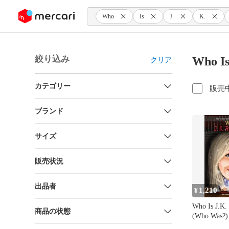
ンツにスキップ
Who
Is
J.
K.
絞り込み
Who I
クリア
カテゴリー
販売
ブランド
サイズ
販売状況
出品者
1,210
¥
Who Is J.K.
商品の状態
(Who Was?)