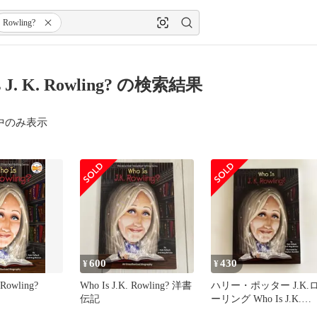
Rowling?
s J. K. Rowling? の検索結果
中のみ表示
600
430
¥
¥
 Rowling?
Who Is J.K. Rowling? 洋書
ハリー・ポッター J.K.
伝記
ーリング Who Is J.K.
Rowling?