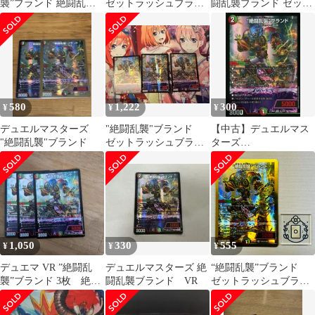
襲”ブランド 絶闘乱襲
ゼットラッシュブラン
闘乱襲ブランド ゼット
ブランド 3枚 まとめ
ド
ラッシュブランド 2枚
セット
580
1,222
300
¥
¥
¥
デュエルマスターズ
"絶闘乱襲"ブランド
【中古】デュエルマス
"絶闘乱襲"ブランド
ゼットラッシュブラン
ターズ
ド
N13/N25[VR]：“絶闘乱
襲”ブランド
1,050
330
555
¥
¥
¥
デュエマ VR ”絶闘乱
デュエルマスターズ 絶
“絶闘乱襲”ブランド
襲”ブランド 3枚 絶闘
闘乱襲ブランド VR
ゼットラッシュブラン
乱襲ブランド
ド[シークレット]
【VR】(DM26EX1 ㊙