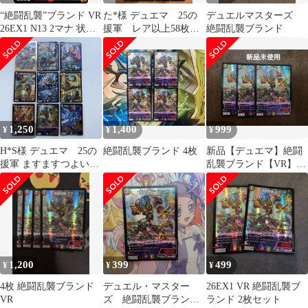
“絶闘乱襲”ブランド VR
た*様 デュエマ 25の
デュエルマスターズ
26EX1 N13 2マナ 状
援軍 レア以上58枚ま
絶闘乱襲ブランド
態:A 多色 シングル デ
とめ売り
ュエマ
1,250
1,400
999
¥
¥
¥
H*S様 デュエマ 25の
絶闘乱襲ブランド 4枚
新品【デュエマ】絶闘
援軍 ますますつよいパ
乱襲ブランド【VR】
ックRシク SR VRまと
26EX1N13/N25 3枚
め売り
1,200
399
499
¥
¥
¥
4枚 絶闘乱襲ブランド
デュエル・マスター
26EX1 VR 絶闘乱襲ブ
VR
ズ 絶闘乱襲ブラン
ランド 2枚セット