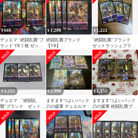
N13/㊙N25)《火/自然》
【1枚】
666
1,200
1,222
¥
¥
¥
デュエマ ″絶闘乱襲″ブ
絶闘乱襲ブランド
"絶闘乱襲"ブランド
ランド VR 2 枚 ゼット
【VR】
ゼットラッシュブラン
ラッシュブランド
{26EX1N13/N25}《多》
ド 3枚
1,222
2,000
1,155
¥
¥
¥
デュエマ "絶闘乱
ますますつよいパック
ますますつよいパック
襲"ブランド ゼットラ
25の援軍 デュエルマス
25の援軍 絶闘乱襲ブラ
ッシュブランド
ターズ
ンド シークレット VR
2枚組