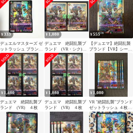
333
1,080
555
¥
¥
¥
デュエルマスターズ ゼ
デュエマ 絶闘乱襲ブ
【デュエマ】絶闘乱襲
ットラッシュ ブランド
ランド (VR・シク)
ブランド【VR】シーク
VR
２枚
レット 26EX1秘N13/秘
N25
1,480
1,080
1,080
¥
¥
¥
デュエマ 絶闘乱襲ブ
デュエマ 絶闘乱襲ブ
VR ”絶闘乱襲”ブランド
ランド (VR) ４枚
ランド (VR) ４枚
ゼットラッシュ ４枚セ
ット ますますつよいパ
ック 25の援軍