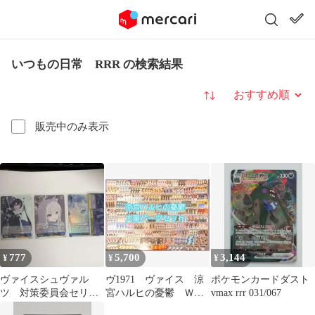
いつもの日常 RRR の検索結果
並び替え
販売中のみ表示
777
5,700
3,144
¥
¥
¥
ヴァイスシュヴァル
ヴ1971 ヴァイス 涼
ポケモンカードダスト
ツ 対策委員会セリカ
宮ハルヒの憂鬱 Ｗ
vmax rrr 031/067
RR 対策委員会シロコ
08 デッキ パーツ