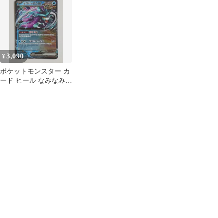
RR +おまけ
3,090
¥
ポケットモンスター カ
ード ヒール なみなみ柄
rr 049/187