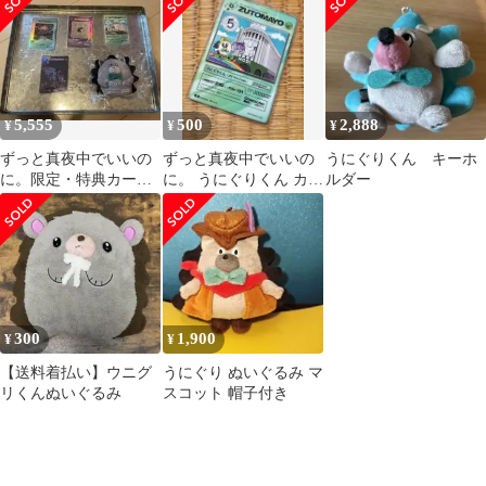
典
5,555
500
2,888
¥
¥
¥
ずっと真夜中でいいの
ずっと真夜中でいいの
うにぐりくん キーホ
に。限定・特典カード
に。 うにぐりくん カー
ルダー
等
ド
300
1,900
¥
¥
【送料着払い】ウニグ
うにぐり ぬいぐるみ マ
リくんぬいぐるみ
スコット 帽子付き