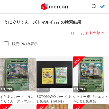
うにぐりくん ズトマルイver の検索結果
並び替え
販売中のみ表示
3,799
8,000
3,793
¥
¥
¥
ずとまよカード うに
ZUTOMAYO カード ま
シャミー様 リクエスト
ぐりくん ズトマルイ
とめ売り (1弾2弾)
4点 まとめ商品
ver. エポスカード 特